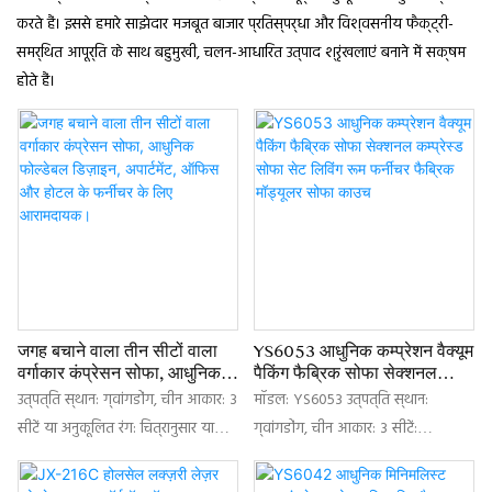
करते हैं। इससे हमारे साझेदार मजबूत बाजार प्रतिस्पर्धा और विश्वसनीय फैक्ट्री-
समर्थित आपूर्ति के साथ बहुमुखी, चलन-आधारित उत्पाद श्रृंखलाएं बनाने में सक्षम
होते हैं।
जगह बचाने वाला तीन सीटों वाला
YS6053 आधुनिक कम्प्रेशन वैक्यूम
वर्गाकार कंप्रेसन सोफा, आधुनिक
पैकिंग फैब्रिक सोफा सेक्शनल
फोल्डेबल डिज़ाइन, अपार्टमेंट,
कम्प्रेस्ड सोफा सेट लिविंग रूम
उत्पत्ति स्थान: ग्वांगडोंग, चीन आकार: 3
मॉडल: YS6053 उत्पत्ति स्थान:
ऑफिस और होटल के फर्नीचर के
फर्नीचर फैब्रिक मॉड्यूलर सोफा
सीटें या अनुकूलित रंग: चित्रानुसार या
ग्वांगडोंग, चीन आकार: 3 सीटें:
लिए आरामदायक।
काउच
अनुकूलित सामग्री: कपड़ा + संपीड़न
270x103x63 सेमी (सेमी) 3 सीटें +
स्पंज पैकिंग: वैक्यूम संपीड़न और बॉक्स
फुटरेस्ट: 270x194x63 सेमी (सेमी) 2