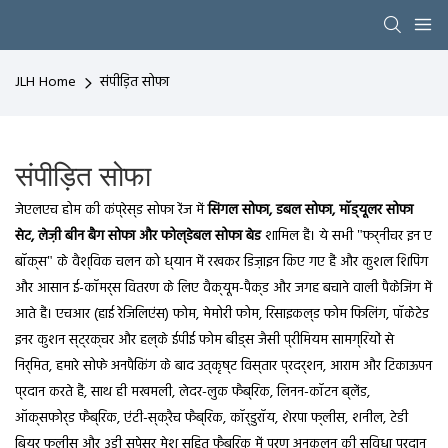
JLH Home
संपीड़ित सोफा
संपीड़ित सोफा
जेएलएच होम की कंप्रेस्ड सोफा रेंज में
सिंगल सोफा, डबल सोफा, मॉड्यूलर सोफा
सेट, लेज़ी बीन बैग सोफा और फोल्डेबल सोफा बेड
शामिल हैं। ये सभी "फर्नीचर इन ए
बॉक्स" के वैश्विक चलन को ध्यान में रखकर डिज़ाइन किए गए हैं और कुशल शिपिंग
और आसान ई-कॉमर्स वितरण के लिए वैक्यूम-पैक्ड और जगह बचाने वाली पैकेजिंग में
आते हैं। एचआर (हाई रेजिलिएंस) फोम, मेमोरी फोम, रिसाइकल्ड फोम फिलिंग, पॉकेटेड
इनर कुशन स्ट्रक्चर और हल्के ईपीई फोम बीड्स जैसी प्रीमियम सामग्रियों से
निर्मित, हमारे सोफे अनपैकिंग के बाद उत्कृष्ट विस्तार प्रदर्शन, आराम और टिकाऊपन
प्रदान करते हैं, साथ ही मखमली, लेदर-लुक फैब्रिक, लिनन-कॉटन ब्लेंड,
ऑक्सफोर्ड फैब्रिक, एंटी-स्क्रैच फैब्रिक, कॉर्डुरॉय, शेरपा फ्लीस, शनील, टेडी
बियर फ्लीस और 3डी स्पेसर मेश सहित फैब्रिक में पूर्ण अनुकूलन की सुविधा प्रदान