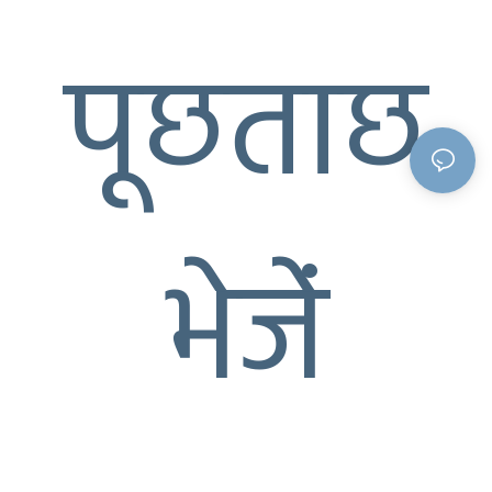
पूछताछ
भेजें