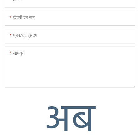
ईमेल
SQP, ISO 9001, OEKO-TEX,
CertiPUR-US, FCS, CFR1633,
कंपनी का नाम
BS7177
फ़ोन/व्हाट्सएप
सामग्री
अब