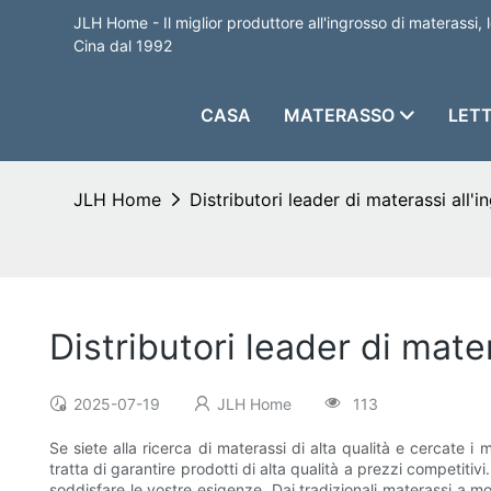
JLH Home - Il miglior produttore all'ingrosso di materassi, l
Cina dal 1992
CASA
MATERASSO
LETT
JLH Home
Distributori leader di materassi all'i
Distributori leader di mate
2025-07-19
JLH Home
113
Se siete alla ricerca di materassi di alta qualità e cercate i m
tratta di garantire prodotti di alta qualità a prezzi competitiv
soddisfare le vostre esigenze. Dai tradizionali materassi a mo