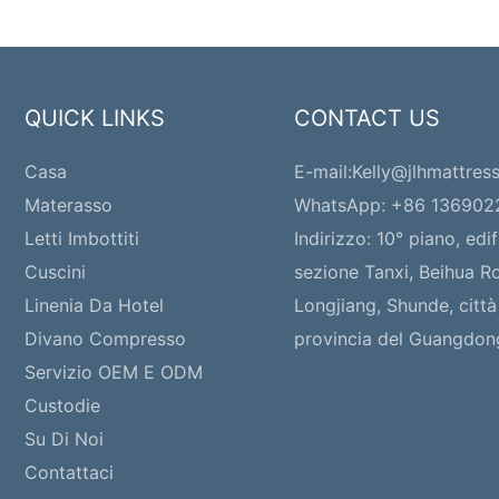
QUICK LINKS
CONTACT US
Casa
E-mail:
Kelly@jlhmattres
Materasso
WhatsApp: +86 13690
Letti Imbottiti
Indirizzo:
10° piano, edif
Cuscini
sezione Tanxi, Beihua Ro
Linenia Da Hotel
Longjiang, Shunde, città
Divano Compresso
provincia del Guangdon
Servizio OEM E ODM
Custodie
Su Di Noi
Contattaci