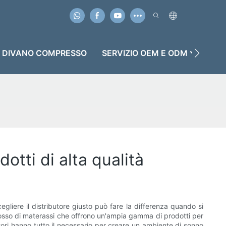
DIVANO COMPRESSO
SERVIZIO OEM E ODM
CU
otti di alta qualità
Scegliere il distributore giusto può fare la differenza quando si
'ingrosso di materassi che offrono un'ampia gamma di prodotti per
utori hanno tutto il necessario per creare un ambiente di sonno