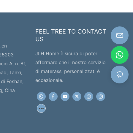
FEEL TREE TO CONTACT
US
s.cn
JLH Home è sicura di poter
225203
affermare che il nostro servizio
icio A, n. 81,
di materassi personalizzati è
ad, Tanxi,
eccezionale.
 di Foshan,
g, Cina