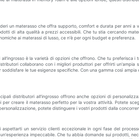
deri un materasso che offra supporto, comfort e durata per anni a venir
ti di alta qualità a prezzi accessibili. Che tu stia cercando matera
conomiche ai materassi di lusso, ce n'è per ogni budget e preferenza.
 all'ingrosso è la varietà di opzioni che offrono. Che tu preferisca i
stributori collaborano con i migliori produttori per offrirti un'ampia 
i per soddisfare le tue esigenze specifiche. Con una gamma così ampia d
ipali distributori all'ingrosso offrono anche opzioni di personaliz
 per creare il materasso perfetto per la vostra attività. Potete sceglie
personalizzazione, potete distinguere i vostri prodotti dalla concorren
i aspettarti un servizio clienti eccezionale in ogni fase del process
re un'esperienza impeccabile. Che tu abbia domande sui prodotti, neces