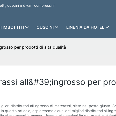
etti, cuscini e divani compressi in
I IMBOTTITI
CUSCINI
LINENIA DA HOTEL
ngrosso per prodotti di alta qualità
rassi all&#39;ingrosso per prod
igliori distributori all'ingrosso di materassi, siete nel posto giusto. 
i. In questo articolo, esploreremo alcuni dei migliori distributori all
lle ai materassi in memory foam e alle opzioni ibride, questi distrib