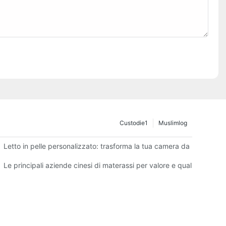
Custodie1
Muslimlog
l
Letto in pelle personalizzato: trasforma la tua camera da letto in u
a tua attività
Le principali aziende cinesi di materassi per valore e qualità