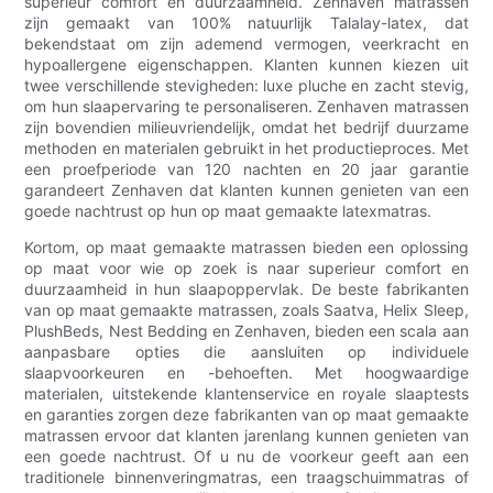
superieur comfort en duurzaamheid. Zenhaven matrassen
zijn gemaakt van 100% natuurlijk Talalay-latex, dat
bekendstaat om zijn ademend vermogen, veerkracht en
hypoallergene eigenschappen. Klanten kunnen kiezen uit
twee verschillende stevigheden: luxe pluche en zacht stevig,
om hun slaapervaring te personaliseren. Zenhaven matrassen
zijn bovendien milieuvriendelijk, omdat het bedrijf duurzame
methoden en materialen gebruikt in het productieproces. Met
een proefperiode van 120 nachten en 20 jaar garantie
garandeert Zenhaven dat klanten kunnen genieten van een
goede nachtrust op hun op maat gemaakte latexmatras.
Kortom, op maat gemaakte matrassen bieden een oplossing
op maat voor wie op zoek is naar superieur comfort en
duurzaamheid in hun slaapoppervlak. De beste fabrikanten
van op maat gemaakte matrassen, zoals Saatva, Helix Sleep,
PlushBeds, Nest Bedding en Zenhaven, bieden een scala aan
aanpasbare opties die aansluiten op individuele
slaapvoorkeuren en -behoeften. Met hoogwaardige
materialen, uitstekende klantenservice en royale slaaptests
en garanties zorgen deze fabrikanten van op maat gemaakte
matrassen ervoor dat klanten jarenlang kunnen genieten van
een goede nachtrust. Of u nu de voorkeur geeft aan een
traditionele binnenveringmatras, een traagschuimmatras of