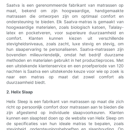
Saatva is een gerenommeerde fabrikant van matrassen op
maat, bekend om zijn hoogwaardige, handgemaakte
matrassen die ontworpen zijn om optimaal comfort en
ondersteuning te bieden. Elk Saatva-matras is gemaakt van
hoogwaardige materialen, zoals biologisch katoen, Talalay-
latex en pocketveren, voor superieure duurzaamheid en
comfort. Klanten kunnen kiezen uit verschillende
stevigheidsniveaus, zoals zacht, luxe stevig en stevig, om
hun slaapervaring te personaliseren. Saatva-matrassen zijn
bovendien milieuvriendelijk, omdat het bedrijf duurzame
methoden en materialen gebruikt in het productieproces. Met
een uitstekende klantenservice en een proefperiode van 120
nachten is Saatva een uitstekende keuze voor wie op zoek is
naar een matras op maat dat zowel comfort als
duurzaamheid biedt.
2. Helix Slaap
Helix Sleep is een fabrikant van matrassen op maat die zich
richt op persoonlijk comfort door matrassen aan te bieden die
zijn afgestemd op individuele slaapvoorkeuren. Klanten
kunnen een slaaptest doen op de website van Helix Sleep om
de specificaties van hun ideale matras te bepalen, zoals
stevigheid, ondersteuningsbehoeften en slaaphouding. Op