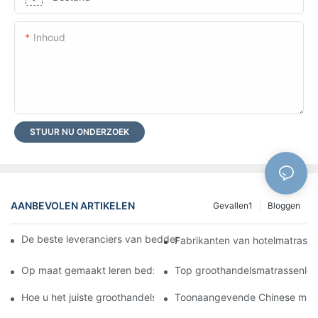
Inhoud
STUUR NU ONDERZOEK
AANBEVOLEN ARTIKELEN
Gevallen1
Bloggen
De beste leveranciers van beddengroothandels voor uw winkel
Fabrikanten van hotelmatrasse
Op maat gemaakt leren bed: transformeer uw slaapkamer in een
Top groothandelsmatrassenleve
Hoe u het juiste groothandelsbedrijf voor matrassen voor uw bedr
Toonaangevende Chinese matra