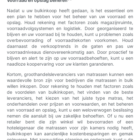
Voorraad en opslag beheren
**
Nadat u uw bulkinkoop heeft gedaan, is het essentieel om
een ​​plan te hebben voor het beheer van uw voorraad en
opslag. Houd rekening met factoren zoals magazijnruimte,
voorraadvolgsystemen en logistiek. Door georganiseerd te
blijven en uw voorraad bij te houden, kunt u problemen zoals
overbevoorrading of voorraadtekorten voorkomen. Houd
daarnaast de verkooptrends in de gaten en pas uw
voorraadniveaus dienovereenkomstig aan. Door proactief te
blijven en alert te zijn op uw voorraadbehoeften, kunt u een
naadloze koopervaring voor uw klanten garanderen.
Kortom, groothandelsleveranciers van matrassen kunnen een
waardevolle bron zijn voor bedrijven die matrassen in bulk
willen inkopen. Door rekening te houden met factoren zoals
de voordelen van bulkinkopen, het vinden van de beste
leveranciers, het kiezen van het juiste type matras, het
onderhandelen over prijzen en voorwaarden, en het beheren
van voorraad en opslag, kunt u een weloverwogen beslissing
nemen die aansluit bij uw zakelijke behoeften. Of u nu een
retailer bent die zijn winkel wil bevoorraden of een
hoteleigenaar die matrassen voor zijn kamers nodig heeft,
bulkinkopen kan aanzienlijke kostenbesparingen en gemak
opleveren. Met zorgvuldige planning en onderzoek kunt u de