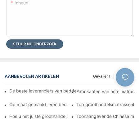
Inhoud
STUUR NU ONDERZOEK
AANBEVOLEN ARTIKELEN
Gevallen1
Bloggen
De beste leveranciers van beddengroothandels voor uw winkel
Fabrikanten van hotelmatrasse
Op maat gemaakt leren bed: transformeer uw slaapkamer in een
Top groothandelsmatrassenleve
Hoe u het juiste groothandelsbedrijf voor matrassen voor uw bedr
Toonaangevende Chinese matra