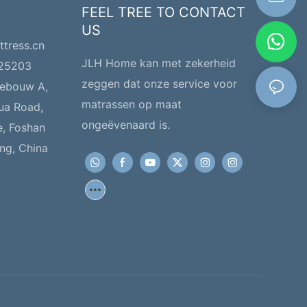
laapritme radicaal zal veranderen. .
FEEL TREE TO CONTACT
US
ttress.cn
JLH Home kan met zekerheid
225203
zeggen dat onze service voor
gebouw A,
matrassen op maat
hua Road,
ongeëvenaard is.
e, Foshan
ng, China