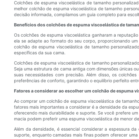
Colchões de espuma viscoelástica de tamanho personalizad
melhor colchão de espuma viscoelástica de tamanho persona
decisão informada, compilamos um guia completo para escolh
Benefícios dos colchões de espuma viscoelástica de tama
Os colchões de espuma viscoelástica ganharam a reputação 
ela se adapte ao formato do seu corpo, proporcionando um s
colchão de espuma viscoelástica de tamanho personalizado
específicas da sua cama.
Colchões de espuma viscoelástica de tamanho personalizado
Seja uma estrutura de cama antiga com dimensões únicas ou
suas necessidades com precisão. Além disso, os colchões
preferências de conforto, garantindo o equilíbrio perfeito en
Fatores a considerar ao escolher um colchão de espuma v
Ao comprar um colchão de espuma viscoelástica de tamanho p
fatores mais importantes a considerar é a densidade da esp
oferecendo mais durabilidade e suporte. Se você prefere u
macia podem preferir uma espuma viscoelástica de menor d
Além da densidade, é essencial considerar a espessura d
suporte, enquanto camadas mais finas podem oferecer uma s