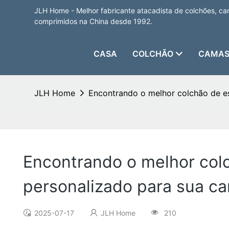
JLH Home - Melhor fabricante atacadista de colchões, cam
comprimidos na China desde 1992.
CASA
COLCHÃO
CAMAS
JLH Home
Encontrando o melhor colchão de e
Encontrando o melhor col
personalizado para sua c
2025-07-17
JLH Home
210