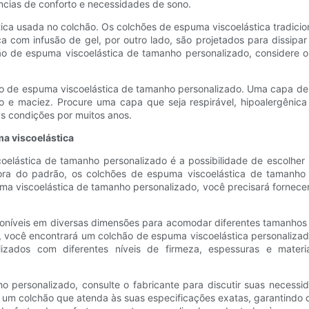
cias de conforto e necessidades de sono.
stica usada no colchão. Os colchões de espuma viscoelástica tradici
com infusão de gel, por outro lado, são projetados para dissipar
o de espuma viscoelástica de tamanho personalizado, considere o 
o de espuma viscoelástica de tamanho personalizado. Uma capa de 
 e maciez. Procure uma capa que seja respirável, hipoalergênica 
s condições por muitos anos.
a viscoelástica
elástica de tamanho personalizado é a possibilidade de escolher
ra do padrão, os colchões de espuma viscoelástica de tamanho 
a viscoelástica de tamanho personalizado, você precisará fornecer
poníveis em diversas dimensões para acomodar diferentes tamanho
, você encontrará um colchão de espuma viscoelástica personaliza
lizados com diferentes níveis de firmeza, espessuras e materi
 personalizado, consulte o fabricante para discutir suas necessid
um colchão que atenda às suas especificações exatas, garantindo o