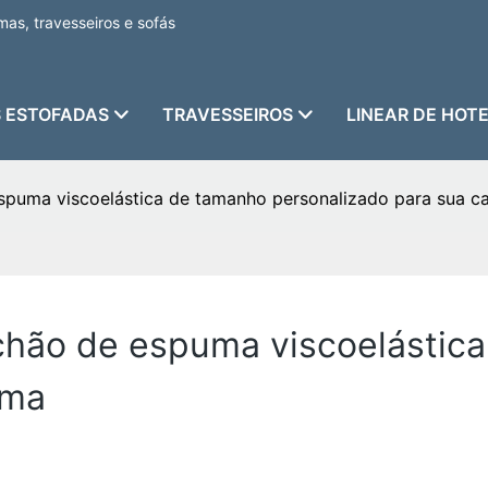
as, travesseiros e sofás
 ESTOFADAS
TRAVESSEIROS
LINEAR DE HOT
spuma viscoelástica de tamanho personalizado para sua 
chão de espuma viscoelástic
ama