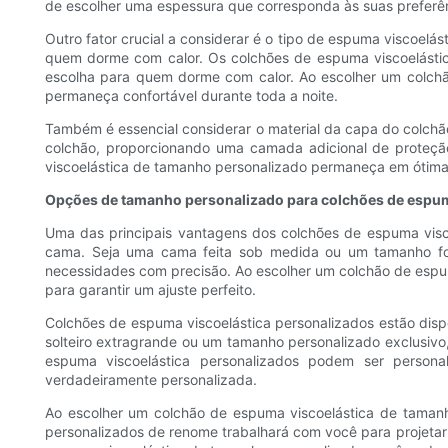
de escolher uma espessura que corresponda às suas preferên
Outro fator crucial a considerar é o tipo de espuma viscoelá
quem dorme com calor. Os colchões de espuma viscoelástica 
escolha para quem dorme com calor. Ao escolher um colchã
permaneça confortável durante toda a noite.
Também é essencial considerar o material da capa do colchã
colchão, proporcionando uma camada adicional de proteção
viscoelástica de tamanho personalizado permaneça em ótima
Opções de tamanho personalizado para colchões de espum
Uma das principais vantagens dos colchões de espuma visco
cama. Seja uma cama feita sob medida ou um tamanho fo
necessidades com precisão. Ao escolher um colchão de espum
para garantir um ajuste perfeito.
Colchões de espuma viscoelástica personalizados estão dis
solteiro extragrande ou um tamanho personalizado exclusivo
espuma viscoelástica personalizados podem ser persona
verdadeiramente personalizada.
Ao escolher um colchão de espuma viscoelástica de tamanho
personalizados de renome trabalhará com você para projetar 