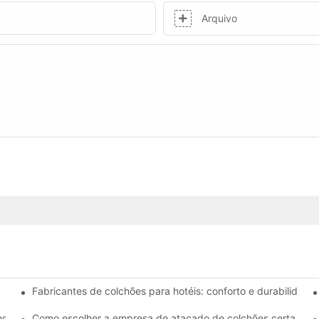
Arquivo
Fabricantes de colchões para hotéis: conforto e durabilidade 
amas para sua loja
eços competitivos
Como escolher a empresa de atacado de colchões certa para