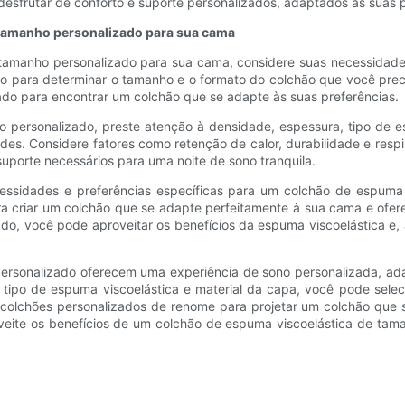
esfrutar de conforto e suporte personalizados, adaptados às suas p
 tamanho personalizado para sua cama
 tamanho personalizado para sua cama, considere suas necessidades
para determinar o tamanho e o formato do colchão que você preci
do para encontrar um colchão que se adapte às suas preferências.
personalizado, preste atenção à densidade, espessura, tipo de es
s. Considere fatores como retenção de calor, durabilidade e respi
uporte necessários para uma noite de sono tranquila.
ecessidades e preferências específicas para um colchão de espuma
 criar um colchão que se adapte perfeitamente à sua cama e ofere
do, você pode aproveitar os benefícios da espuma viscoelástica e,
personalizado oferecem uma experiência de sono personalizada, ad
 tipo de espuma viscoelástica e material da capa, você pode sele
colchões personalizados de renome para projetar um colchão que 
oveite os benefícios de um colchão de espuma viscoelástica de ta