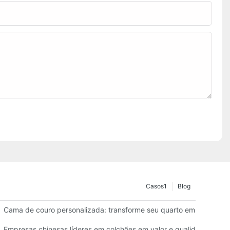
Casos1
Blog
para hotéis
Cama de couro personalizada: transforme seu quarto em um espaç
 o seu negócio
Empresas chinesas líderes em colchões em valor e qualidade