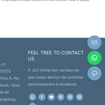
FEEL TREE TO CONTACT
US
s.cn
A JLH Home tem certeza de
225203
que nosso serviço de colchões
fício A, No.
personalizados é excelente.
Road, Tanxi,
de de
uangdong,