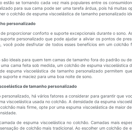
o estão se tornando cada vez mais populares entre os consumidore
lizado para sua cama pode ser uma tarefa árdua, pois há muitas o
er o colchão de espuma viscoelástica de tamanho personalizado id
nho personalizado
de proporcionar conforto e suporte excepcionais durante o sono. A
uporte personalizado que pode ajudar a aliviar os pontos de pressã
, você pode desfrutar de todos esses benefícios em um colchão fe
 são ideais para quem tem camas de tamanho fora do padrão ou de
 uma cama feita sob medida, um colchão de espuma viscoelástica d
 de espuma viscoelástica de tamanho personalizado permitem que
tre suporte e maciez para uma boa noite de sono.
iscoelástica de tamanho personalizado
ersonalizado, há vários fatores a considerar para garantir que v
uma viscoelástica usada no colchão. A densidade da espuma viscoelá
m colchão mais firme, opte por uma espuma viscoelástica de maior 
ensidade.
a camada de espuma viscoelástica no colchão. Camadas mais espes
ensação de colchão mais tradicional. Ao escolher um colchão de es