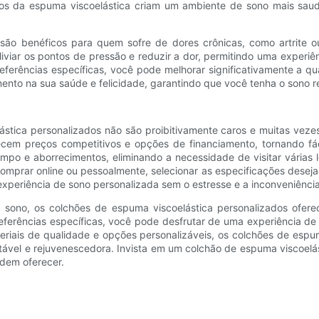
aros da espuma viscoelástica criam um ambiente de sono mais saud
ão benéficos para quem sofre de dores crônicas, como artrite ou
viar os pontos de pressão e reduzir a dor, permitindo uma experiê
ferências específicas, você pode melhorar significativamente a qu
ento na sua saúde e felicidade, garantindo que você tenha o sono re
ástica personalizados não são proibitivamente caros e muitas veze
ecem preços competitivos e opções de financiamento, tornando fác
po e aborrecimentos, eliminando a necessidade de visitar várias 
omprar online ou pessoalmente, selecionar as especificações desej
xperiência de sono personalizada sem o estresse e a inconveniência
o sono, os colchões de espuma viscoelástica personalizados ofer
eferências específicas, você pode desfrutar de uma experiência d
riais de qualidade e opções personalizáveis, os colchões de espuma
ável e rejuvenescedora. Invista em um colchão de espuma viscoelás
odem oferecer.