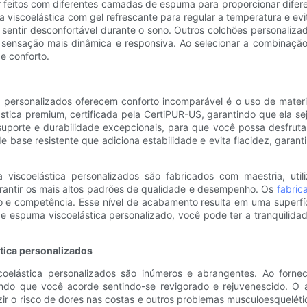
feitos com diferentes camadas de espuma para proporcionar difere
scoelástica com gel refrescante para regular a temperatura e evit
 sentir desconfortável durante o sono. Outros colchões personali
sensação mais dinâmica e responsiva. Ao selecionar a combinaçã
e conforto.
 personalizados oferecem conforto incomparável é o uso de materi
tica premium, certificada pela CertiPUR-US, garantindo que ela sej
 suporte e durabilidade excepcionais, para que você possa desfrut
ase resistente que adiciona estabilidade e evita flacidez, garant
 viscoelástica personalizados são fabricados com maestria, uti
rantir os mais altos padrões de qualidade e desempenho. Os
fabric
o e competência. Esse nível de acabamento resulta em uma superfíc
de espuma viscoelástica personalizado, você pode ter a tranquilidad
tica personalizados
elástica personalizados são inúmeros e abrangentes. Ao fornece
tindo que você acorde sentindo-se revigorado e rejuvenescido. O
r o risco de dores nas costas e outros problemas musculoesqueléti