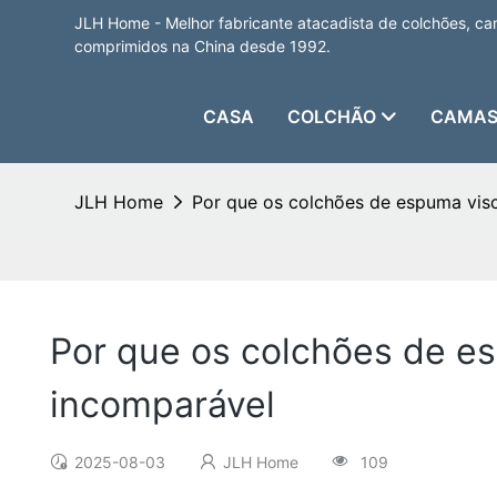
JLH Home - Melhor fabricante atacadista de colchões, cam
comprimidos na China desde 1992.
CASA
COLCHÃO
CAMAS
JLH Home
Por que os colchões de espuma vis
Por que os colchões de e
incomparável
2025-08-03
JLH Home
109