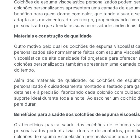
Colchões de espuma viscoelástica personalizados podem ser 
colchões personalizados apresentam uma camada de espuma vi
benéfico para quem dorme com calor, que tende a suar e se
adapta aos movimentos do seu corpo, proporcionando uma 
personalizado que atenda às suas necessidades individuais d
Materiais e construção de qualidade
Outro motivo pelo qual os colchões de espuma viscoelástica
personalizados são normalmente feitos com espuma viscoelás
viscoelástica de alta densidade foi projetada para oferecer
colchões personalizados também apresentam uma camada de b
do tempo.
Além dos materiais de qualidade, os colchões de espuma
personalizado é cuidadosamente montado e testado para ga
detalhes e à precisão, fabricando cada colchão com cuidad
suporte ideal durante toda a noite. Ao escolher um colchão 
para durar.
Benefícios para a saúde dos colchões de espuma viscoelás
Os benefícios para a saúde dos colchões de espuma visco
personalizados podem aliviar dores e desconfortos, permi
colchões de espuma viscoelástica personalizados pode reduzi