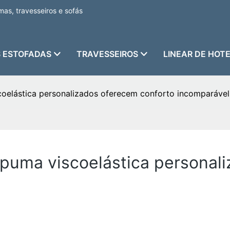
as, travesseiros e sofás
 ESTOFADAS
TRAVESSEIROS
LINEAR DE HOT
coelástica personalizados oferecem conforto incomparável
spuma viscoelástica personal