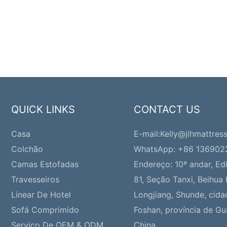
QUICK LINKS
CONTACT US
Casa
E-mail:
Kelly@jlhmattres
Colchão
WhatsApp: +86 13690
Camas Estofadas
Endereço:
10º andar, Edi
Travesseiros
81, Seção Tanxi, Beihua 
Linear De Hotel
Longjiang, Shunde, cida
Sofá Comprimido
Foshan, província de G
Serviço De OEM & ODM
China