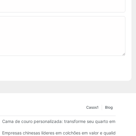
Casos1
Blog
para hotéis
Cama de couro personalizada: transforme seu quarto em um espaç
 o seu negócio
Empresas chinesas líderes em colchões em valor e qualidade