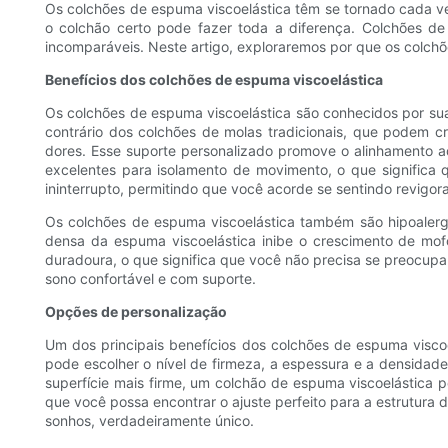
Os colchões de espuma viscoelástica têm se tornado cada ve
o colchão certo pode fazer toda a diferença. Colchões de
incomparáveis. Neste artigo, exploraremos por que os colchõ
Benefícios dos colchões de espuma viscoelástica
Os colchões de espuma viscoelástica são conhecidos por su
contrário dos colchões de molas tradicionais, que podem cr
dores. Esse suporte personalizado promove o alinhamento a
excelentes para isolamento de movimento, o que significa 
ininterrupto, permitindo que você acorde se sentindo revigor
Os colchões de espuma viscoelástica também são hipoalergê
densa da espuma viscoelástica inibe o crescimento de mofo
duradoura, o que significa que você não precisa se preocup
sono confortável e com suporte.
Opções de personalização
Um dos principais benefícios dos colchões de espuma viscoe
pode escolher o nível de firmeza, a espessura e a densidad
superfície mais firme, um colchão de espuma viscoelástica
que você possa encontrar o ajuste perfeito para a estrutura
sonhos, verdadeiramente único.