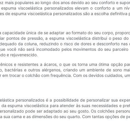
z mais populares ao longo dos anos devido ao seu conforto e suport
 espuma viscoelástica personalizados elevam o conforto a um níve
es de espuma viscoelástica personalizados são a escolha definitiva
a capacidade única de se adaptar ao formato do seu corpo, proporc
iar pontos de pressão, a espuma viscoelástica distribui o peso d
dequado da coluna, reduzindo o risco de dores e desconforto nas c
que você não será incomodado pelos movimentos do seu parceiro d
ado e rejuvenescido.
nicos e resistentes a ácaros, o que os torna uma ótima opção para
, bactérias e outros alérgenos, criando um ambiente de sono mai
ar em trocar o colchão com frequência. Com os devidos cuidados, u
lástica personalizados é a possibilidade de personalizar sua exp
e da espuma viscoelástica para atender às suas necessidades e pr
 personalizado pode ser adaptado ao seu gosto. Os colchões person
 da sua cama e as dimensões do seu quarto. Com tantas opções de pe