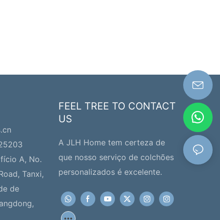
FEEL TREE TO CONTACT
US
s.cn
A JLH Home tem certeza de
225203
que nosso serviço de colchões
fício A, No.
personalizados é excelente.
Road, Tanxi,
de de
uangdong,