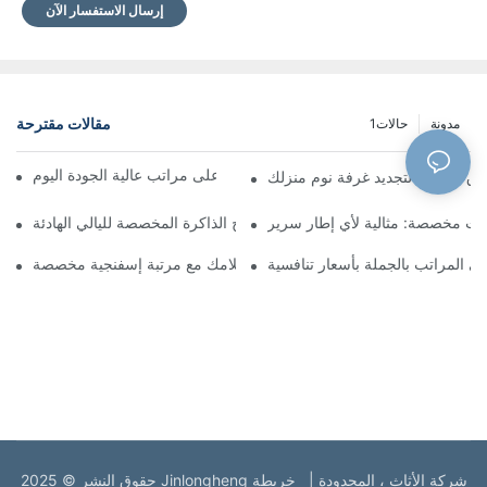
إرسال الاستفسار الآن
مقالات مقترحة
مدونة
حالات1
موزعو المراتب بالجملة: احصل على مراتب عالية الجودة اليوم
 نوم منزلك
ات مخصصة: مثالية لأي إطار سرير
أفضل مراتب إسفنج الذاكرة المخصصة لليالي الهادئة
 المراتب بالجملة بأسعار تنافسية
احصل على نوم أحلامك مع مرتبة إسفنجية مخصصة
حقوق النشر © 2025 Jinlongheng شركة الأثاث ، المحدودة |
خريطة