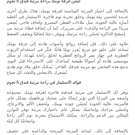
حسّن غرفة نومك براحة مرتبة فندق 5 نجوم
بالإضافة إلى اختيار المرتبة المناسبة لغرفة نومك، هناك طرق أخرى
عديدة لتحسين بيئة نومك وخلق تجربة نوم فاخرة. الاستثمار في أغطية
أسرّة عالية الجودة، مثل ملاءات القطن المصري ولحاف فاخر، يُضفي
مزيدًا من الراحة والدفء على سريرك. كما أن إضافة غطاء مرتبة من
إسفنج الذاكرة يُحسّن راحة مرتبتك ويوفر دعمًا إضافيًا ويخفف الضغط.
علاوة على ذلك، فإن إضافة روائح وأصوات هادئة إلى غرفة نومك
يُساعد على خلق جو مريح يُعزز نومًا هانئًا. فكّر في استخدام الزيوت
العطرية في جهاز نشر الروائح العطرية لخلق رائحة مُهدئة، أو شغّل
موسيقى هادئة أو أصواتًا طبيعية تُساعدك على الاسترخاء قبل النوم.
بدمج هذه العناصر مع مرتبة فندقك الفاخر، يُمكنك خلق ملاذ نوم هادئ
يُشعرك بالانتعاش والتجدد كل صباح.
فوائد الاستثمار في راحة مرتبة فندق 5 نجوم
يوفر لك الاستثمار في مرتبة فندقية فاخرة لغرفة نومك مجموعة
واسعة من المزايا التي تؤثر إيجابًا على صحتك ورفاهيتك بشكل عام.
فالمرتبة عالية الجودة تُحسّن جودة نومك، وتُخفف الألم والانزعاج،
وتُحسّن مزاجك وإنتاجيتك بشكل عام. باختيارك مرتبة توفر التوازن
المثالي بين الدعم والراحة، يمكنك الاستمتاع بتجربة نوم أكثر راحةً
وانتعاشًا كل ليلة.
بالإضافة إلى ذلك، تُساعد المرتبة المريحة والداعمة على تخفيف