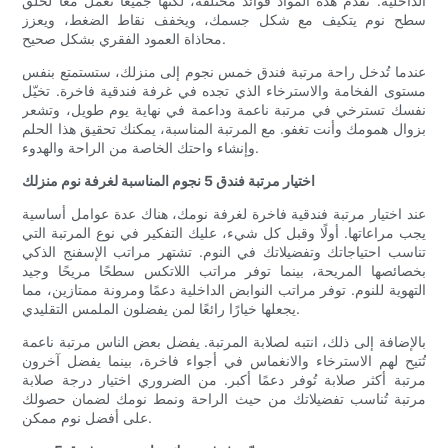
الداخلية. تقدم هذه المواد فوائد مختلفة، لكنها جميعًا تعمل معًا لخلق
سطح نوم يتكيف مع شكل جسمك، ويخفف نقاط الضغط، ويعزز
محاذاة العمود الفقري بشكل صحيح.
عندما تُدخل راحة مرتبة فندق خمس نجوم إلى منزلك، ستستمتع بنفس
مستوى الفخامة والاسترخاء الذي تجده في غرفة فندقية فاخرة. تخيّل
نفسك تسترخي في مرتبة ناعمة وداعمة في نهاية يوم طويل، وتشعر
بزوال همومك وأنت تغفو. مع المرتبة المناسبة، يمكنك تحقيق هذا الحلم
وإنشاء واحتك الخاصة من الراحة والهدوء.
اختيار مرتبة فندق 5 نجوم المناسبة لغرفة نوم منزلك
عند اختيار مرتبة فندقية فاخرة لغرفة نومك، هناك عدة عوامل أساسية
يجب مراعاتها. أولًا وقبل كل شيء، عليك التفكير في نوع المرتبة التي
تناسب احتياجاتك وتفضيلاتك في النوم. تشتهر مراتب الإسفنج الذكي
بخصائصها المريحة، بينما توفر مراتب اللاتكس سطحًا مريحًا وجيد
التهوية للنوم. توفر مراتب النوابض الداخلية دعمًا ومرونة ممتازين، مما
يجعلها خيارًا رائعًا لمن يفضلون الملمس التقليدي.
بالإضافة إلى ذلك، انتبه لصلابة المرتبة. يفضل بعض الناس مرتبة ناعمة
تُتيح لهم الاسترخاء والانغماس في أجواء فاخرة، بينما يفضل آخرون
مرتبة أكثر صلابة تُوفر دعمًا أكبر. من الضروري اختيار درجة صلابة
مرتبة تُناسب تفضيلاتك من حيث الراحة ونمط نومك لضمان حصولك
على أفضل نوم ممكن.