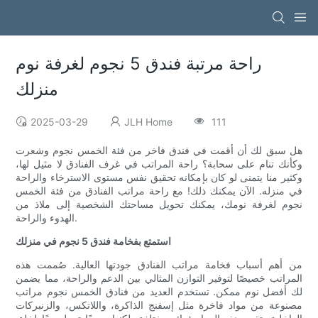
راحة مرتبة فندق 5 نجوم لغرفة نوم
منزلك
2025-03-29
JLH Home
111
هل سبق لك أن أقمت في فندق فاخر من فئة الخمس نجوم وشعرت
وكأنك تنام على سحابة؟ راحة المراتب في غرف الفنادق لا مثيل لها،
وكثير منا يتمنى لو كان بإمكانه تحقيق نفس مستوى الاسترخاء والراحة
في منزله. الآن يمكنك ذلك! مع راحة مراتب الفنادق من فئة الخمس
نجوم لغرفة نومك، يمكنك تحويل مساحتك الشخصية إلى ملاذ من
الهدوء والراحة.
استمتع بفخامة فندق 5 نجوم في منزلك
من أهم أسباب فخامة مراتب الفنادق جودتها العالية. صُممت هذه
المراتب خصيصًا لتوفير التوازن المثالي بين الدعم والراحة، مما يضمن
لك أفضل نوم ممكن. تستخدم العديد من فنادق الخمس نجوم مراتب
مصنوعة من مواد فاخرة مثل إسفنج الذاكرة، واللاتكس، والزنبركات