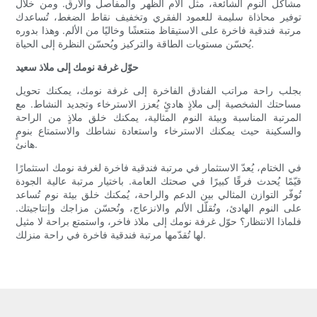
مشاكل النوم الشائعة، مثل آلام الظهر والمفاصل والأرق. ومن خلال
توفير محاذاة سليمة للعمود الفقري وتخفيف نقاط الضغط، تُساعدك
مرتبة فندقية فاخرة على الاستيقاظ منتعشًا وخاليًا من الألم. وهذا بدوره
يُحسّن مستويات الطاقة والتركيز ويُحسّن النظرة إلى الحياة.
حوّل غرفة نومك إلى ملاذ سعيد
بجلب راحة مراتب الفنادق الفاخرة إلى غرفة نومك، يمكنك تحويل
مساحتك الشخصية إلى ملاذٍ هادئٍ يُعزز الاسترخاء وتجديد النشاط. مع
المرتبة المناسبة وبيئة النوم المثالية، يمكنك خلق ملاذٍ من الراحة
والسكينة حيث يمكنك الاسترخاء واستعادة نشاطك والاستمتاع بنومٍ
هانئ.
في الختام، يُعدّ الاستثمار في مرتبة فندقية فاخرة لغرفة نومك استثمارًا
قيّمًا يُحدث فرقًا كبيرًا في صحتك العامة. باختيار مرتبة عالية الجودة
تُوفّر التوازن المثالي بين الدعم والراحة، يُمكنك خلق بيئة نوم تُساعد
على النوم الهادئ، وتُقلّل الألم والانزعاج، وتُحسّن مزاجك وإنتاجيتك.
فلماذا الانتظار؟ حوّل غرفة نومك إلى ملاذ فاخر، واستمتع براحة لا مثيل
لها تُقدّمها مرتبة فندقية فاخرة في راحة منزلك.