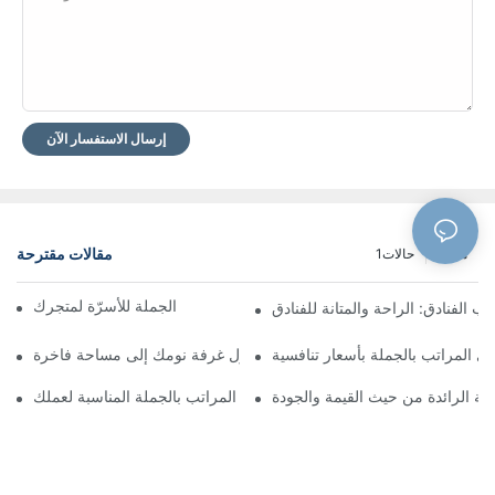
إرسال الاستفسار الآن
مقالات مقترحة
مدونة
حالات1
العثور على أفضل موردي الجملة للأسرّة لمتجرك
ب الفنادق: الراحة والمتانة للفنادق
 المراتب بالجملة بأسعار تنافسية
سرير جلدي مخصص: حوّل غرفة نومك إلى مساحة فاخرة
ية الرائدة من حيث القيمة والجودة
كيفية اختيار شركة بيع المراتب بالجملة المناسبة لعملك