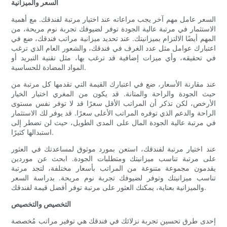
السعر والميزانية
السعر عامل مهم آخر يجب مراعاته عند اختيار مرتبة لفندقك. مع أهمية
الاستثمار في مرتبة عالية الجودة توفر لضيوفك تجربة نوم مريحة، من
المهم أيضًا الالتزام بميزانيتك. عند تحديد ميزانية مراتب فندقك، ضع في
اعتبارك عوامل مثل عدد الغرف في فندقك، والشعور العام الذي ترغب
في تحقيقه، وأي ميزات إضافية قد ترغب بها، مثل تقنية التبريد أو
المواد المضادة للحساسية.
عند مقارنة الأسعار، ضع في اعتبارك القيمة التي تقدمها كل مرتبة من
حيث الجودة والراحة والمتانة. قد يكون من المغري اختيار الخيار
الأرخص، لكن تذكر أن المراتب الأقل سعرًا قد لا توفر نفس مستوى
الراحة والدعم الذي توفره المراتب الأعلى سعرًا. قد يوفر لك الاستثمار
في مرتبة عالية الجودة المال على المدى الطويل، حيث لن تضطر إلى
استبدالها كثيرًا.
عند اختيار مرتبة لفندقك، استعن بمورد موثوق لمساعدتك في العثور
على مرتبة تناسب ميزانيتك ومتطلبات الجودة. ابحث عن موردين
يقدمون مجموعة متنوعة من المراتب بأسعار مختلفة، لتجد مرتبة
تناسب ميزانيتك وتوفر لضيوفك تجربة نوم مريحة. بدراسة السعر
والميزانية بعناية، يمكنك العثور على مرتبة توفر أفضل قيمة لفندقك.
التخصيص والتخصيص
إحدى طرق تحسين تجربة نزلائك في فندقك هي توفير مراتب مُخصصة