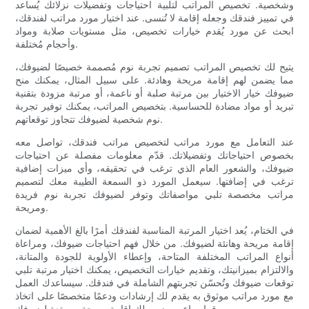
وشخصية. تخصيص المراتب لتلبية احتياجات وتفضيلات نزلائك يُساعد
في تمييز فندقك وجعله إقامة لا تُنسى. عند اختيار مورد مراتب لفندقك،
ابحث عن مورد يُقدم خيارات تخصيص، مثل مستويات صلابة ومواد
وأحجام مُختلفة.
يتيح لك تخصيص المراتب تصميم تجربة نوم مُصممة خصيصًا لضيوفك،
مما يضمن لهم إقامة مريحة وهادئة. على سبيل المثال، يمكنك منح
ضيوفك خيار الاختيار بين مرتبة صلبة أو ناعمة، أو مرتبة مزودة بتقنية
تبريد أو مواد مضادة للحساسية. بتخصيص المراتب، يمكنك توفير تجربة
نوم شخصية لضيوفك تتجاوز توقعاتهم.
عند التعامل مع مورد مراتب لتخصيص مراتب فندقك، تواصل معه
بخصوص احتياجاتك وتفضيلاتك. قدّم معلومات مفصلة عن احتياجات
ضيوفك، والشعور العام الذي ترغب في تحقيقه، وأي ميزات إضافية
ترغب في إضافتها. سيعمل المورد ذو السمعة الطيبة معك لتصميم
مراتب مخصصة تلبي مواصفاتك وتوفر لضيوفك تجربة نوم فريدة
ومريحة.
في الختام، يُعد اختيار المرتبة المناسبة لفندقك أمرًا بالغ الأهمية لضمان
إقامة مريحة وهانئة لضيوفك. من خلال فهم احتياجات ضيوفك، ومراعاة
أنواع المراتب المختلفة المتاحة، وإعطاء الأولوية للجودة والمتانة،
والالتزام بميزانيتك، وتقديم خيارات التخصيص، يمكنك اختيار مرتبة تلبي
توقعات ضيوفك وتُحسّن تجربتهم الشاملة في فندقك. سيساعدك العمل
مع مورد مراتب موثوق به يقدم لك إرشادات ودعمًا متخصصًا على اتخاذ
قرار واعٍ، ويضمن لك إقامة مريحة وممتعة لضيوفك.