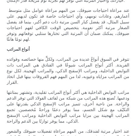
خياراتك واختيار المرتبة التي توفر لهم تجربة نوم مريحة قدر الإمكان.
عند مراعاة احتياجات ضيوفك، من المهم مراعاة عوامل مثل متوسط ​​
أعمارهم، وعادات نومهم، وأي احتياجات خاصة قد تكون لديهم. على
سبيل المثال، قد يفضل كبار السن مرتبة ذات دعم أكبر، بينما قد يفضل
الصغار مرتبة أكثر نعومة. بتخصيص الوقت الكافي لفهم احتياجات
ضيوفك، يمكنك ضمان أن المرتبة التي تختارها ستلبي توقعاتهم وتوفر
لهم نومًا هانئًا.
أنواع المراتب
تتوفر في السوق أنواعٌ عديدة من المراتب، ولكلٍّ منها خصائصه وفوائده
الفريدة. أكثر أنواع المراتب شيوعًا في الفنادق هي المراتب ذات
النوابض الداخلية، ومراتب الإسفنج الذكي، والمراتب الهجينة. لكل نوع
من المراتب مزاياه وعيوبه، لذا من المهم فهم الفروقات بينها قبل اتخاذ
القرار.
مراتب النوابض الداخلية هي أكثر أنواع المراتب تقليدية، وتشتهر بمتانتها
ودعمها. تُصنع هذه المراتب من شبكة من لفائف الفولاذ التي توفر الدعم
والراحة. من ناحية أخرى، تتميز مراتب الإسفنج الذكي بقدرتها على
التكيّف مع شكل الجسم، مما يوفر دعمًا وراحةً مُخصصين. تجمع
المراتب الهجينة بين مزايا مراتب النوابض الداخلية ومراتب الإسفنج
الذكي، مما يوفر توازنًا بين الدعم والراحة.
عند اختيار مرتبة لفندقك، من المهم مراعاة تفضيلات ضيوفك والشعور