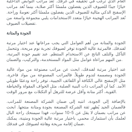
العام الذي ترغب في تحقيقه في غرفك. تُعد مراتب النوابض الداخلية
خيارًا جيدًا للضيوف الذين يفضلون ملمسًا أكثر صلابة، بينما تُعد مراتب
الإسفنج الذكي مثالية للضيوف الذين يفضلون ملمسًا أكثر نعومةً وراحة.
تُعد المراتب الهجينة خيارًا متعدد الاستخدامات يلبي مجموعة واسعة من
تفضيلات الضيوف.
الجودة والمتانة
الجودة والمتانة من أهم العوامل التي يجب مراعاتها عند اختيار مرتبة
لفندقك. فالمرتبة عالية الجودة توفر لضيوفك تجربة نوم مريحة، وتتحمل
التآكل والتلف الناتج عن الاستخدام المنتظم. عند تقييم جودة المرتبة،
من المهم مراعاة عوامل مثل المواد المستخدمة، والتركيب، والضمان.
عند اختيار مرتبة لفندقك، ابحث عن مراتب مصنوعة من مواد عالية
الجودة ومصممة لتدوم طويلاً. فالمراتب المصنوعة من مواد فاخرة،
مثل الإسفنج عالي الكثافة أو اللفائف الجيبية، توفر راحة ودعمًا طويلي
الأمد. كما أن المراتب ذات البنية الصلبة، مثل الحواف المقواة والخياطة
القوية، أكثر متانة وأقل عرضة للترهل أو التكتلات مع مرور الوقت.
بالإضافة إلى الجودة، انتبه إلى ضمان الشركة المصنعة للمراتب.
فالضمان الجيد يُظهر ثقة الشركة المصنعة بجودة ومتانة منتجها. ابحث
عن مراتب بضمان لا يقل عن 5-10 سنوات، فهذا سيمنحك راحة البال
لعلمك بأن استثمارك محمي. باختيار مرتبة عالية الجودة ومتينة، يمكنك
ضمان إقامة مريحة وهانئة لضيوفك في فندقك.