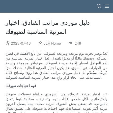
دليل موردي مراتب الفنادق: اختيار
المرتبة المناسبة لضيوفك
2025-07-16
JLH Home
249
يُعدّ توفير تجربة نوم مريحة ومريحة لضيوفك أمرًا بالغ الأهمية في قطاع
الضيافة. وبصفتك مالكًا أو مديرًا للفندق، يُعدّ اختيار المرتبة المناسبة من
أهم العوامل لضمان إقامة مريحة لضيوفك. مع توافر مجموعة واسعة
من الخيارات في السوق، قد يكون اختيار المرتبة المثالية لفندقك أمرًا
مُربكًا. سيُقدّم لك دليل موردي مراتب الفنادق هذا رؤىً ونصائح قيّمة
لمساعدتك على اتخاذ قرار واعٍ عند اختيار المرتبة المناسبة لضيوفك.
فهم احتياجات ضيوفك
عند اختيار مرتبة لفندقك، من الضروري مراعاة تفضيلات ضيوفك
واحتياجاتهم. لكل شخص عادات نوم وتفضيلات مختلفة فيما يتعلق
بالمراتب. قد يفضل بعض الضيوف مرتبة صلبة، بينما يفضل آخرون
مرتبة أكثر نعومة. سيساعدك فهم احتياجات ضيوفك على تضييق نطاق