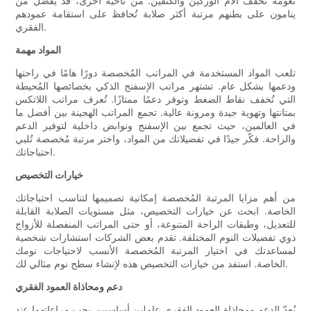
نعومة تُخفف آلام الوركين والكتفين. من ناحية أخرى، قد يُفضل من
ينامون على بطنهم مرتبة أكثر صلابة تُحافظ على استقامة عمودهم
الفقري.
المواد مهمة
تلعب المواد المستخدمة في المراتب المُخصصة دورًا هامًا في راحتها
ودعمها بشكل عام. تشتهر مراتب الإسفنج الذكي بخصائصها المُحيطة
التي تُخفف نقاط الضغط وتوفر دعمًا ممتازًا. تُعرف مراتب اللاتكس
بمتانتها وتهوية جيدة ومرونة عالية. تجمع المراتب الهجينة بين أفضل ما
في العالمين، حيث تجمع بين الإسفنج ونوابض داخلية لتوفير الدعم
والراحة. فكّر جيدًا في تفضيلاتك من المواد، واختر مرتبة مُخصصة تُلبي
احتياجاتك.
خيارات التخصيص
من أهم مزايا المرتبة المُخصصة إمكانية تصميمها لتناسب احتياجاتك
الخاصة. ابحث عن خيارات التخصيص، مثل مستويات الصلابة القابلة
للتعديل، وطبقات الراحة المتنوعة، أو حتى المراتب المنفصلة للأزواج
ذوي تفضيلات النوم المختلفة. تقدم بعض الشركات استشارات شخصية
لمساعدتك في اختيار المرتبة المُخصصة الأنسب لاحتياجات نومك
الخاصة. استفد من خيارات التخصيص هذه لإنشاء سطح نوم مثالي لك.
دعم ومحاذاة العمود الفقري
يُعدّ الدعم ومحاذاة العمود الفقري عاملين أساسيين يجب مراعاتهما عند