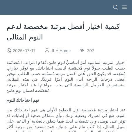
كيفية اختيار أفضل مرتبة مخصصة لدعم
النوم المثالي
2025-07-17
JLH Home
207
اختيار المرتبة المناسبة أمرٌ أساسيٌّ لنومٍ هانئ. تُقدّم المراتب المُصمّمة
حسب الطلب حلولاً نومٍ مُخصّصة تُناسب احتياجاتك. مع توفّر خياراتٍ
مُتنوّعة، قد يكون العثور على أفضل مرتبة مُصمّمة حسب الطلب لتوفير
أقصى درجات الراحة أثناء النوم أمرًا مُربكًا. في هذه المقالة،
سنستعرض العوامل الرئيسية التي يجب مراعاتها عند اختيار مرتبة
مُخصّصة لضمان نومٍ هانئ.
فهم احتياجاتك للنوم
عند اختيار مرتبة مُخصصة، فإن الخطوة الأولى هي فهم احتياجاتك من
النوم. ضع في اعتبارك وضعية نومك، وأي مشاكل صحية أو إصابات قد
تؤثر على نومك، وأي تفضيلات لديك فيما يتعلق بالصلابة أو الدعم. على
سبيل المثال، إذا كنت تنام على جانبك، فقد تستفيد من مرتبة أكثر