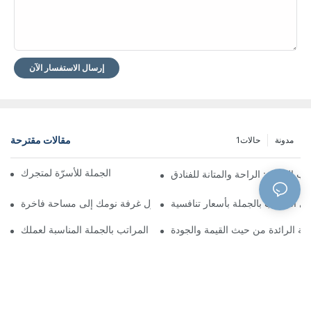
إرسال الاستفسار الآن
مقالات مقترحة
مدونة
حالات1
العثور على أفضل موردي الجملة للأسرّة لمتجرك
ب الفنادق: الراحة والمتانة للفنادق
 المراتب بالجملة بأسعار تنافسية
سرير جلدي مخصص: حوّل غرفة نومك إلى مساحة فاخرة
ية الرائدة من حيث القيمة والجودة
كيفية اختيار شركة بيع المراتب بالجملة المناسبة لعملك