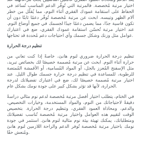
اختيار مرتبة مُخصصة. فالمرتبة التي تُوفّر الدعم المناسب تُساعد في
الحفاظ على استقامة عمودك الفقري أثناء النوم، مما يُقلّل من خطر
آلام الظهر وتيبسه. ابحث عن مرتبة مُخصصة تُوفّر دعمًا ثابتًا دون أن
تكون قاسية جدًا، مما يضمن دعمًا جيدًا لجسمك في جميع أوضاع النوم.
عند اختيار مرتبة تُحسّن استقامة عمودك الفقري، ضع في اعتبارك
عوامل مثل وزنك وشكل جسمك وأي احتياجات دعم مُحددة قد تحتاجها.
تنظيم درجة الحرارة
تنظيم درجة الحرارة ضروري لنوم هانئ، خاصةً إذا كنت تعاني من
حرارة أثناء النوم. ابحث عن مرتبة مُصممة خصيصًا لك بخصائص تبريد،
مثل الإسفنج المُعزز بالجل، أو المواد المُسامية، أو الأقمشة المُمتصة
للرطوبة، للمساعدة في تنظيم درجة حرارة جسمك طوال الليل. عند
اختيار مرتبة مُصممة خصيصًا لك، ضع في اعتبارك تفضيلاتك لدرجة
الحرارة، لأنها قد تؤثر بشكل كبير على جودة نومك بشكل عام.
في الختام، يتطلب اختيار أفضل مرتبة مُخصصة لدعم نوم مثالي دراسةً
دقيقةً لاحتياجاتك من النوم، والمواد المستخدمة، وخيارات التخصيص،
والدعم، ومحاذاة العمود الفقري، وتنظيم درجة الحرارة. بتخصيص
الوقت لتقييم هذه العوامل واختيار مرتبة مُخصصة تُناسب تفضيلاتك
ومتطلباتك، يمكنك تهيئة بيئة نوم مثالية لنوم هانئ. استثمر في جودة
نومك باختيار مرتبة مُخصصة تُوفر الدعم والراحة اللازمين لنوم هانئ
ومُنعش حقًا.