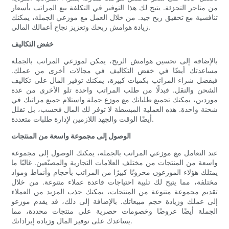
من متاجر التجزئة. يتيح لك هذا التوفير في التكلفة بيع المراتب بأسعار
تنافسية مع تحقيق ربح جيد. من خلال العمل مع موزعي الجملة، يمكنك
زيادة هوامش ربحك وتعزيز نجاح أعمالك المالي.
خفض التكاليف
بالإضافة إلى تحسين هوامش الربح، يمكن لموزعي المراتب بالجملة
مساعدتك أيضًا في خفض التكاليف في مجالات أخرى من عملك.
فبفضل شراء المراتب بكميات كبيرة، يمكنك توفير المال على تكاليف
الشحن والنقل. فبدلًا من طلب المراتب واحدة تلو الأخرى من عدة
موردين، يمكنك تجميع طلباتك مع موزع جملة واستلام جميع مراتبك في
شحنة واحدة. هذه العملية المبسطة لا توفر لك المال فحسب، بل تقلل
أيضًا الوقت والجهد اللازمين لإدارة طلبات متعددة.
الوصول إلى مجموعة واسعة من المنتجات
عند التعامل مع موزعي المراتب بالجملة، يمكنك الوصول إلى مجموعة
واسعة من المنتجات من مختلف العلامات التجارية والمصنّعين. غالبًا ما
يمتلك هؤلاء الموزعون مخزونًا كبيرًا من المراتب بأحجام وأنماط ومواد
مختلفة، مما يتيح لك تلبية احتياجات قاعدة عملاء متنوعة. من خلال
تقديم مجموعة متنوعة من المنتجات، يمكنك جذب المزيد من العملاء
إلى عملك وزيادة حجم مبيعاتك. بالإضافة إلى ذلك، قد يقدم موزعو
الجملة أيضًا عروضًا وخصومات حصرية على منتجات محددة، مما
يساعدك على توفير المال وزيادة إيراداتك.