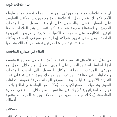
بناء علاقات قوية
إن بناء علاقات قوية مع موزعي المراتب بالجملة يُحقق فوائد طويلة
الأمد لأعمالك. فمن خلال بناء علاقة جيدة مع مورديك، يمكنك التفاوض
على أسعار أفضل، والحصول على أولوية الوصول إلى المنتجات
الجديدة، والاستمتاع بخدمة شخصية. كما تُتيح لك هذه العلاقات فرصًا
لتوفير التكاليف، مثل خصومات الكميات الكبيرة والعروض الترويجية
الخاصة. ومن خلال تعزيز شراكة إيجابية مع موزعي الجملة، يمكنك
إنشاء اتفاقية مفيدة للطرفين تدعم نمو أعمالك ونجاحها.
البقاء في صدارة المنافسة
في ظلّ بيئة الأعمال التنافسية الحالية، يُعدّ البقاء في صدارة المنافسة
أمرًا أساسيًا لتحقيق النجاح على المدى الطويل. من خلال العمل مع
موزعي المراتب بالجملة، يُمكنك الوصول إلى أحدث المنتجات
والاتجاهات في صناعة المراتب، مما يمنحك ميزة تنافسية على تجار
التجزئة الآخرين. غالبًا ما يمتلك موزعو الجملة معرفةً عميقة باتجاهات
السوق وتفضيلات المستهلكين، مما يُمكّنك من البقاء على اطلاع واتخاذ
قرارات استراتيجية تُميّزك عن منافسيك. من خلال البقاء في صدارة
المنافسة، يُمكنك جذب المزيد من العملاء، وزيادة المبيعات، وتنمية
أعمالك.
ملخص:
في الختام، يُمكن لموزعي المراتب بالجملة تقديم فوائد عديدة لأعمالك،