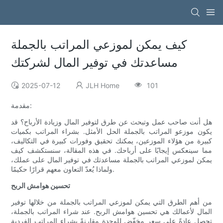
كيف يمكن لموزعي المراتب بالجملة
مساعدتك في توفير المال لشركتك
2025-07-12
JLH Home
101
مقدمة:
هل أنت صاحب عمل وتبحث عن طرق لتوفير المال وزيادة الأرباح؟ قد
يكون موزعو المراتب بالجملة الحل الأمثل. بشراء المراتب بكميات
كبيرة من هؤلاء الموزعين، يمكنك تحقيق وفورات كبيرة في التكاليف،
مما سينعكس إيجابًا على أرباحك. في هذه المقالة، سنستكشف كيف
يمكن لموزعي المراتب بالجملة مساعدتك في توفير المال على عملك،
ولماذا يُعدّ التعاون معهم قرارًا حكيمًا.
تحسين هوامش الربح
من أهم الطرق التي يمكن لموزعي المراتب بالجملة من خلالها توفير
المال لأعمالك هي تحسين هوامش الربح. عند شراء المراتب بالجملة،
تحصل عادةً على سعر مخفّض للوحدة مقارنةً بشراء المراتب الفردية