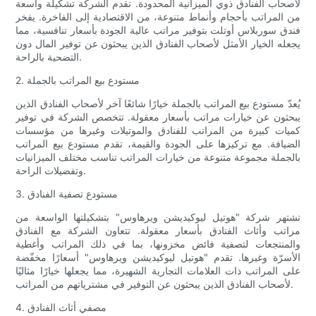
لأصحاب الفنادق ذوي الميزانية المحدودة. تقدم الشركة تشكيلة واسعة
من المراتب بأحجام وأنماط متنوعة، من الاقتصادية إلى الفاخرة. يفخر
فندق سوربلاس أوتلت بتوفير مراتب عالية الجودة بأسعار تنافسية، مما
يجعله الخيار الأمثل لأصحاب الفنادق الذين يبحثون عن توفير المال دون
التضحية بالراحة.
2. مستودع بيع المراتب بالجملة
يُعدّ مستودع بيع المراتب بالجملة خيارًا شائعًا آخر لأصحاب الفنادق الذين
يبحثون عن خيارات مراتب بأسعار معقولة. تتخصص الشركة في توفير
كميات كبيرة من المراتب للفنادق والموتيلات وغيرها من مؤسسات
الضيافة. مع تركيزها على الجودة والقيمة، تقدم مستودع بيع المراتب
بالجملة مجموعة متنوعة من خيارات المراتب تناسب مختلف الميزانيات
وتفضيلات الراحة.
3. مستودع تصفية الفنادق
تشتهر شركة "هوتيل ليوكيديشن ويرهاوس" بتشكيلتها الواسعة من
مراتب وأثاث الفنادق بأسعار معقولة. تتعاون الشركة مع الفنادق
والمنتجعات لتصفية فائض مخزونها، بما في ذلك المراتب وأغطية
الأسرّة وغيرها. تقدم "هوتيل ليوكيديشن ويرهاوس" أسعارًا مخفّضة
على المراتب ذات العلامات التجارية الشهيرة، مما يجعلها خيارًا مثاليًا
لأصحاب الفنادق الذين يبحثون عن التوفير في مشترياتهم من المراتب.
4. مصفي أثاث الفنادق