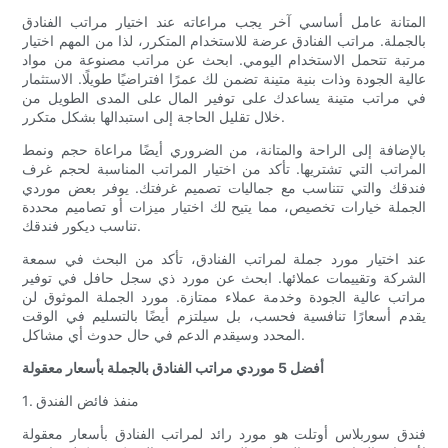
المتانة عامل أساسي آخر يجب مراعاته عند اختيار مراتب الفنادق
بالجملة. مراتب الفنادق عرضة للاستخدام المتكرر، لذا من المهم اختيار
مرتبة تتحمل الاستخدام اليومي. ابحث عن مراتب مصنوعة من مواد
عالية الجودة وذات بنية متينة تضمن لك عمرًا افتراضيًا طويلًا. الاستثمار
في مراتب متينة يساعدك على توفير المال على المدى الطويل من
خلال تقليل الحاجة إلى استبدالها بشكل متكرر.
بالإضافة إلى الراحة والمتانة، من الضروري أيضًا مراعاة حجم ونمط
المراتب التي تشتريها. تأكد من اختيار المراتب المناسبة لحجم غرف
فندقك والتي تتناسب مع جماليات تصميم غرفتك. يوفر بعض موردي
الجملة خيارات تخصيص، مما يتيح لك اختيار ميزات أو تصاميم محددة
تناسب ديكور فندقك.
عند اختيار مورد جملة لمراتب الفنادق، تأكد من البحث في سمعة
الشركة وتقييمات عملائها. ابحث عن مورد ذي سجل حافل في توفير
مراتب عالية الجودة وخدمة عملاء ممتازة. مورد الجملة الموثوق لن
يقدم أسعارًا تنافسية فحسب، بل سيلتزم أيضًا بالتسليم في الوقت
المحدد وسيقدم الدعم في حال حدوث أي مشاكل.
أفضل 5 موردي مراتب الفنادق بالجملة بأسعار معقولة
1. منفذ فائض الفندق
فندق سوربلاس أوتلت هو مورد رائد لمراتب الفنادق بأسعار معقولة