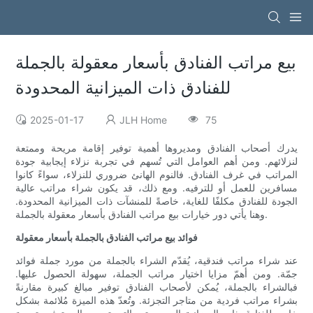
بيع مراتب الفنادق بأسعار معقولة بالجملة
للفنادق ذات الميزانية المحدودة
2025-01-17
JLH Home
75
يدرك أصحاب الفنادق ومديروها أهمية توفير إقامة مريحة وممتعة
لنزلائهم. ومن أهم العوامل التي تُسهم في تجربة نزلاء إيجابية جودة
المراتب في غرف الفنادق. فالنوم الهانئ ضروري للنزلاء، سواءً كانوا
مسافرين للعمل أو للترفيه. ومع ذلك، قد يكون شراء مراتب عالية
الجودة للفنادق مكلفًا للغاية، خاصةً للمنشآت ذات الميزانية المحدودة.
وهنا يأتي دور خيارات بيع مراتب الفنادق بأسعار معقولة بالجملة.
فوائد بيع مراتب الفنادق بالجملة بأسعار معقولة
عند شراء مراتب فندقية، يُقدّم الشراء بالجملة من مورد جملة فوائد
جمّة. ومن أهمّ مزايا اختيار مراتب الجملة، سهولة الحصول عليها.
فبالشراء بالجملة، يُمكن لأصحاب الفنادق توفير مبالغ كبيرة مقارنةً
بشراء مراتب فردية من متاجر التجزئة. وتُعدّ هذه الميزة مُلائمة بشكل