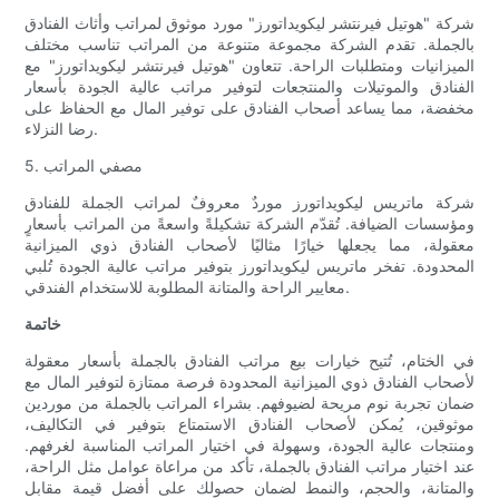
شركة "هوتيل فيرنتشر ليكويداتورز" مورد موثوق لمراتب وأثاث الفنادق
بالجملة. تقدم الشركة مجموعة متنوعة من المراتب تناسب مختلف
الميزانيات ومتطلبات الراحة. تتعاون "هوتيل فيرنتشر ليكويداتورز" مع
الفنادق والموتيلات والمنتجعات لتوفير مراتب عالية الجودة بأسعار
مخفضة، مما يساعد أصحاب الفنادق على توفير المال مع الحفاظ على
رضا النزلاء.
5. مصفي المراتب
شركة ماتريس ليكويداتورز موردٌ معروفٌ لمراتب الجملة للفنادق
ومؤسسات الضيافة. تُقدّم الشركة تشكيلةً واسعةً من المراتب بأسعارٍ
معقولة، مما يجعلها خيارًا مثاليًا لأصحاب الفنادق ذوي الميزانية
المحدودة. تفخر ماتريس ليكويداتورز بتوفير مراتب عالية الجودة تُلبي
معايير الراحة والمتانة المطلوبة للاستخدام الفندقي.
خاتمة
في الختام، تُتيح خيارات بيع مراتب الفنادق بالجملة بأسعار معقولة
لأصحاب الفنادق ذوي الميزانية المحدودة فرصة ممتازة لتوفير المال مع
ضمان تجربة نوم مريحة لضيوفهم. بشراء المراتب بالجملة من موردين
موثوقين، يُمكن لأصحاب الفنادق الاستمتاع بتوفير في التكاليف،
ومنتجات عالية الجودة، وسهولة في اختيار المراتب المناسبة لغرفهم.
عند اختيار مراتب الفنادق بالجملة، تأكد من مراعاة عوامل مثل الراحة،
والمتانة، والحجم، والنمط لضمان حصولك على أفضل قيمة مقابل