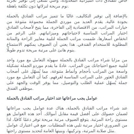
خاص للفنادق ذات الميزانية المحدودة، والتي تسعى إلى توفير تجربة
نوم مريحة لنزلائها دون تكلفة باهظة.
بالإضافة إلى توفير التكاليف، غالبًا ما تتميز مراتب الفنادق بالجملة
بجودة عالية. يقدم العديد من موردي الجملة مجموعة متنوعة من
خيارات المراتب، من الاقتصادية إلى الفاخرة، مما يتيح لأصحاب الفنادق
اختيار المراتب المناسبة لاحتياجاتهم وميزانياتهم. على الرغم من
انخفاض أسعارها، صُممت مراتب الجملة لتلبية معايير الراحة والمتانة
المطلوبة للاستخدام الفندقي. هذا يعني أن الضيوف يمكنهم الاستمتاع
بنوم هانئ على مرتبة مريحة تدوم طويلًا.
من مزايا شراء مراتب الفنادق بالجملة سهولة التعامل مع مورد واحد
لتلبية جميع احتياجاتك من المراتب. عادةً ما يقدم موردو الجملة تشكيلة
واسعة من المراتب بأحجام وأنماط متنوعة، مما يُسهّل على أصحاب
الفنادق العثور على المراتب المناسبة لغرفهم. كما أن التعامل مع مورد
جملة يُسهّل عملية الطلب والتوصيل، مما يوفر الوقت والجهد على
موظفي الفندق.
عوامل يجب مراعاتها عند اختيار مراتب الفنادق بالجملة
عند شراء مراتب الفنادق بالجملة، هناك عدة عوامل يجب مراعاتها
لضمان حصولك على أفضل قيمة مقابل أموالك. أحد هذه العوامل هو
مستوى راحة المرتبة. يتوقع الضيوف مرتبة مريحة توفر دعمًا كافيًا، لذا
من الضروري اختيار مرتبة تلبي هذه المتطلبات. ضع في اعتبارك عوامل
مثل صلابة المرتبة، وتركيبها، وبنيتها العامة لتحديد مستوى راحتها.