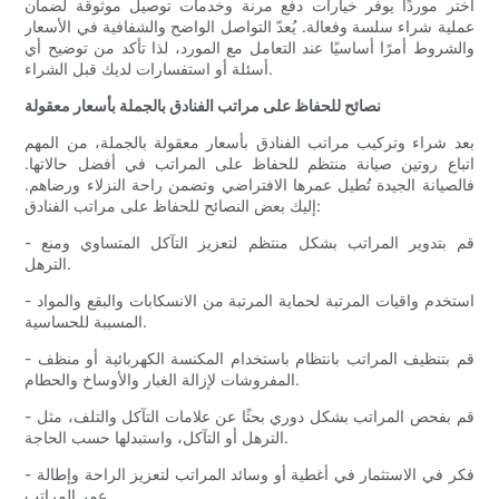
اختر موردًا يوفر خيارات دفع مرنة وخدمات توصيل موثوقة لضمان
عملية شراء سلسة وفعالة. يُعدّ التواصل الواضح والشفافية في الأسعار
والشروط أمرًا أساسيًا عند التعامل مع المورد، لذا تأكد من توضيح أي
أسئلة أو استفسارات لديك قبل الشراء.
نصائح للحفاظ على مراتب الفنادق بالجملة بأسعار معقولة
بعد شراء وتركيب مراتب الفنادق بأسعار معقولة بالجملة، من المهم
اتباع روتين صيانة منتظم للحفاظ على المراتب في أفضل حالاتها.
فالصيانة الجيدة تُطيل عمرها الافتراضي وتضمن راحة النزلاء ورضاهم.
إليك بعض النصائح للحفاظ على مراتب الفنادق:
- قم بتدوير المراتب بشكل منتظم لتعزيز التآكل المتساوي ومنع
الترهل.
- استخدم واقيات المرتبة لحماية المرتبة من الانسكابات والبقع والمواد
المسببة للحساسية.
- قم بتنظيف المراتب بانتظام باستخدام المكنسة الكهربائية أو منظف
المفروشات لإزالة الغبار والأوساخ والحطام.
- قم بفحص المراتب بشكل دوري بحثًا عن علامات التآكل والتلف، مثل
الترهل أو التآكل، واستبدلها حسب الحاجة.
- فكر في الاستثمار في أغطية أو وسائد المراتب لتعزيز الراحة وإطالة
عمر المراتب.