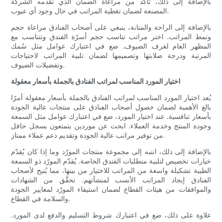
بالإضافة إلى ذلك، تأكد من مراعاة الضمان الذي تقدمه الشركة
المصنعة لضمان تغطية المراتب في حال وجود أي عيوب.
بالإضافة إلى الراحة والمتانة، ينبغي على أصحاب الفنادق مراعاة حجم
ونمط المراتب. اختر مراتب تناسب حجم أسرّة الفندق وتتناسب مع
المظهر العام لغرف الضيوف. ضع في اعتبارك عوامل مثل سُمك
المرتبة ودرجة صلابتها وتصميمها لضمان تلبية المراتب لاحتياجات
وتفضيلات الضيوف.
اختيار المورد المناسب لمراتب الفنادق بالجملة بأسعار معقولة
يُعد اختيار المورد المناسب لمراتب الفنادق بالجملة بأسعار معقولة أمرًا
بالغ الأهمية لضمان حصول أصحاب الفنادق على منتجات عالية الجودة
بأسعار تنافسية. عند اختيار المورد، ضع في اعتبارك عوامل مثل السمعة
وجودة المنتج وخدمة العملاء. ابحث عن موردين يتمتعون بسجل حافل
من توفير مراتب عالية الجودة وتقديم دعم عملاء ممتاز.
بالإضافة إلى ذلك، انتبه إلى مجموعة منتجات المورّد وما إذا كان يُقدّم
خيارات تخصيص لتلبية متطلبات الفندق الخاصة. يُقدّم المورّد ذو السمعة
الطيبة تشكيلة واسعة من المراتب للاختيار من بينها، مما يُتيح لأصحاب
الفنادق إيجاد المراتب الأنسب لمنشآتهم. تحقَّق من الشهادات
والموافقات من هيئات القطاع لضمان استيفاء المورّد لمعايير الجودة
والسلامة في القطاع.
علاوة على ذلك، ضع في اعتبارك شروط التسليم والدفع لدى المورد.