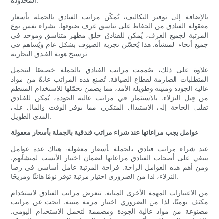
المحدودة.
بالإضافة إلى توفير التكاليف، تُمكّن مراتب الفنادق بالجملة بأسعار
معقولة الفنادق من الحفاظ على تناسق غرف ضيوفها. بشراء نفس نوع
المرتبة لجميع الغرف، يُمكن للفنادق خلق مظهر متناسق وموحد في
جميع أنحاء المنشأة. هذا يُحسّن تجربة الضيوف بشكل عام ويُساهم في
ترسيخ هوية الفندق التجارية.
علاوة على ذلك، صُممت مراتب الفنادق بالجملة خصيصًا لتتحمل
المتطلبات الصارمة لقطاع الضيافة. تُصنع هذه المراتب عادةً من مواد
عالية الجودة ومتينة وطويلة الأمد، مما يضمن تحمّلها للاستخدام المنتظم
من قِبل النزلاء. بالاستثمار في مراتب عالية الجودة، يُمكن للفنادق
تقليل الحاجة إلى الاستبدال المتكرر، مما يوفر الوقت والمال على
المدى الطويل.
عوامل يجب مراعاتها عند شراء مراتب فندقية بالجملة بأسعار معقولة
عند شراء مراتب فنادق بالجملة بأسعار معقولة، هناك عدة عوامل
ينبغي على أصحاب الفنادق مراعاتها لضمان اختيار الأنسب لمنشآتهم.
ومن أهم هذه العوامل الراحة. فراحة المرتبة عامل أساسي في رضا
النزلاء، لذا من الضروري اختيار مرتبة توفر نومًا هانئًا ومريحًا.
من الاعتبارات المهمة الأخرى المتانة. تتعرض مراتب الفنادق لاستخدام
مكثف يوميًا، لذا من الضروري اختيار مرتبة متينة. ابحث عن مراتب
مصنوعة من مواد عالية الجودة ومصممة لتحمل الاستخدام اليومي.