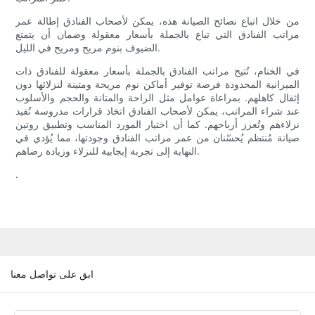
من خلال اتباع نصائح الصيانة هذه، يمكن لأصحاب الفنادق إطالة عمر
مراتب الفنادق التي تباع بالجملة بأسعار معقولة وضمان أن يتمتع
الضيوف بنوم مريح ومريح في الليل.
في الختام، تُتيح مراتب الفنادق بالجملة بأسعار معقولة للفنادق ذات
الميزانية المحدودة فرصة توفير أماكن نوم مريحة ومتينة لنزلائها دون
إثقال كاهلهم. بمراعاة عوامل مثل الراحة والمتانة والحجم والأسلوب
عند شراء المراتب، يمكن لأصحاب الفنادق اتخاذ قرارات مدروسة تُفيد
نزلاءهم وتُعزز أرباحهم. كما أن اختيار المورد المناسب وتطبيق روتين
صيانة مُنتظم يُحسّنان من عمر مراتب الفنادق وجودتها، مما يُؤدي في
النهاية إلى تجربة إيجابية للنزلاء وزيادة رضاهم.
.
ابق على تواصل معنا