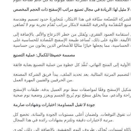
لا مثيل لها: الريادة في مجال تصنيع مراتب الإسفنج ذات الحجم المخصص
شركة المُصنّعة سبّاقة في هذا الابتكار، مُتجاوزةً حدود تصميم وهندسة
 استقامة العمود الفقري، ويُقلل من خطر الانزعاج والألم. بالإضافة إلى
أليفة. علاوة على ذلك، تُساعد طبيعة الإسفنج المُضادة للحساسية على
مصممة خصيصًا للكمال: عملية التصنيع
صميم المرتبة المثالية. بعد تحديد الملف، يبدأ فريق الشركة المصنعة
من الحرفيين والفنيين المهرة العمل.
تشكيل الإسفنج وفقًا لمواصفات نمط نوم العميل بدقة. طبقات الإسفنج
جودة لا تقبل المساومة: اختبارات وشهادات صارمة
 تفوق التوقعات. ولضمان أعلى مستويات الجودة والمتانة، تخضع كل
مرتبة لاختبارات دقيقة وتلتزم بشهادات رائدة في هذا المجال.
كاة لسنوات، تُحاكي ظروف النوم الحقيقية. بالإضافة إلى ذلك، تُجرى