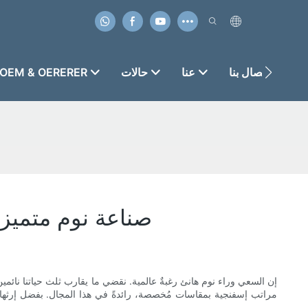
الاتصال بنا
عنا
حالات
OEM & OERERER
صناعة نوم متميز:
إن السعي وراء نوم هانئ رغبةٌ عالمية. نقضي ما يقارب ثلث حياتنا نائمين،
مراتب إسفنجية بمقاسات مُخصصة، رائدةً في هذا المجال. بفضل إرثها ا