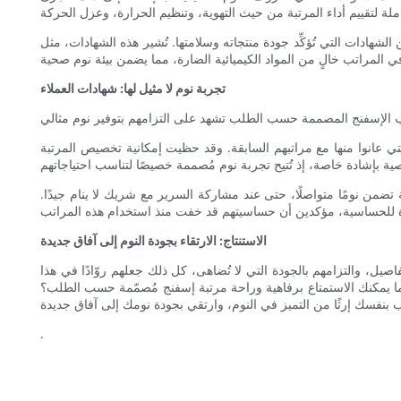
ودة منتجاته وسلامتها. تُشير هذه الشهادات، مثل CertiPUR-US® وOEKO-TEX®، إلى أن الإسفنج
تجربة نوم لا مثيل لها: شهادات العملاء
التي عانوا منها مع مراتبهم السابقة. وقد حظيت إمكانية تخصيص المرتبة
من نومًا متواصلًا، حتى عند مشاركة السرير مع شريك لا ينام جيدًا.
الاستنتاج: الارتقاء بجودة النوم إلى آفاق جديدة
اصيل، والتزامهم بالجودة التي لا تُضاهى، كل ذلك جعلهم روّادًا في هذا
نما يمكنك الاستمتاع برفاهية وراحة مرتبة إسفنج مُصمّمة حسب الطلب؟
.