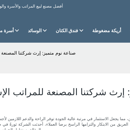
أريكة مضغوطة
فندق الكتان
الوسائد
أسرة من
صناعة نوم متميز: إرث شركتنا المصنعة 
 إرث شركتنا المصنعة للمراتب ال
 مما يجعل الاستثمار في مرتبة عالية الجودة توفر الراحة والدعم اللازمين لأجسامن
لعريق من الابتكار والتزامها الراسخ برضا العملاء، أحدثت الشركة ثورةً في ص
المقالة، سنتناول الجوانب المختلفة التي تجعل هذه الشركة اسمًا موثوقًا به في عالم صناعة النوم.