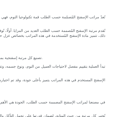
تُعدّ مراتب الإسفنج المُصمّمة حسب الطلب قمة تكنولوجيا النوم، فهي مُ
تُقدم مرتبة الإسفنج المُصممة حسب الطلب العديد من المزايا. أولًا، تُو
ذلك، تتميز مادة الإسفنج المُستخدمة في هذه المراتب بخصائص عزل حركة
تصنيع كل مرتبة إسفنجية بمقاس مخصص هو جهدٌ دقيقٌ يتطلب دقةً واهتمامًا بالتفاصيل. من مرحلة التصميم الأولية إلى المنتج النهائي، تُنفَّذ كل خطوة من عملية التصنيع بعناية فائقة.
تبدأ العملية بتقييم مفصل لاحتياجات العميل من النوم، ونوع جسمه، وت
الإسفنج المستخدم في هذه المراتب يتميز بأعلى جودة، وقد تم اختياره
في مصنعنا لمراتب الإسفنج المصممة حسب الطلب، الجودة هي الأهم. 
تُختبر كل مرتبة من حيث المتانة، لضمان قدرتها على تحمل التآكل وال