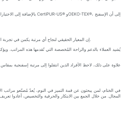
بالإضافة إلى الاختبارات ال
إن المعيار الحقيقي لنجاح أي مرتبة يكمن في تجربة النوم الاستثنائية التي توفرها للعملاء. شهادات الأفراد الذين اختاروا مصنعنا لمراتب الإسفنج المصممة حسب الطلب تشهد على التزامهم بتوفير نوم مثالي.
يُشيد العملاء بالدعم والراحة المُخصصة التي تُقدمها هذه المراتب. ويؤ
علاوة على ذلك، لاحظ الأفراد الذين انتقلوا إلى مرتبة إسفنجية بمقا
في الختام، لمن يبحثون عن قمة التميز في النوم، يُعدّ مُصنّعو مراتب ال
المجال. من خلال الجمع بين الابتكار والحرفية والتخصيص، أعادوا تعري