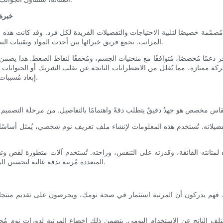
خبرة 
صمّمة خصيصًا لتلبية الاحتياجات والتفضيلات الفريدة لكل فرد. وقد كانت هذه ال
المراتب. يجمع فريق خبرائها بين أحدث المواد وتقنيات التصنيع المُتقدّمة والحرفية المُتقنة لابتكار مراتب تُقدّم تجربة نوم لا تُضاهى.
فر دعمًا مُخصصًا، مُتوافقًا مع منحنيات الجسم، ومُخففًا لنقاط الضغط. هذا يضمن
 ممتازة، مما يُقلل من الاضطرابات الناتجة عن تقلب الشريك أو الحيوانات ال
إبعاد مُسببات الحساسية، مما يجعلها خيارًا مثاليًا للأشخاص الذين يعانون من حساسية.
فضيلاته. تُستخدم هذه المعلومات لإنشاء ملف تعريف نوم شخصي، يُمثل أساسًا لت
 لمتانته الفائقة، وقدرته على التنفس، وراحته. تُستخدم آلات متطورة لقص و
المتعددة مُرتبة بدقة عالية لتحسين الراحة والدعم، مما يخلق سطح نوم يُريح الجسم ويعزز وضعية نوم صحية.
فهم يدركون أن المرتبة استثمار في صحة نومك، ويحرصون على تقديم منتجات
تلف الناتج عن الاستخدام اليومي. يتضمن ذلك إخضاع المرتبة لدورات نوم مُحا