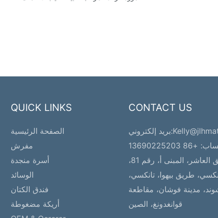
QUICK LINKS
CONTACT US
Kelly@jlhma
بريد إلكتروني:
الصفحة الرئيسية
 +86 13690225203
مفرش
الطابق العاشر، المبنى أ، رقم 81،
أسرة منجدة
كسي، طريق بيهوا، تانكسي،
الوسائد
شوند، مدينة فوشان، مقاطعة
فندق الكتان
قوانغدونغ، الصين
أريكة مضغوطة