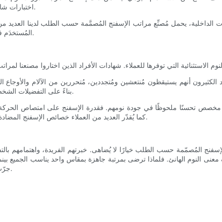
اختبارات شاملة لتقييم أداء المرتبة من حيث التهوية، وتنظيم الحرارة، وعزل الحركة.
داخلية، يحمل مُصنِّع مراتب الإسفنج المُصمَّمة حسب الطلب لدينا العديد من الشهادات التي تُؤكِّد ج
المُستخدَم في المراتب خالٍ من المواد الكيميائية الضارة، مما يضمن بيئة نوم صحية.
كد الكثيرون أنهم يستيقظون مُنتعشين ومُتجددين، مُتحررين من الآلام والأوجاع 
بناءً على التفضيلات الشخصية بإشادة خاصة، إذ تُتيح تجربة نوم مُصممة خصيصًا لتناسب احتياجاتهم.
س مخصص تحسنًا ملحوظًا في جودة نومهم. فقدرة الإسفنج على امتصاص الحركة تض
كما يُقدّر العديد من العملاء خصائص الإسفنج المضادة للحساسية، مؤكدين أن حساسيتهم قد خفت منذ استخدام هذه المراتب.
إسفنج المُصمّمة حسب الطلب خيارًا لا يُضاهى. خبرتهم الفريدة، واهتمامهم بالتف
ف معنى النوم الهانئ. فلماذا ترضى بمرتبة جاهزة بمقاس واحد يناسب الجميع بي
جرّب بنفسك إرثًا من التميز في النوم، وارتقي بجودة نومك إلى آفاق جديدة.