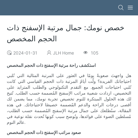
خصص نومك: جمال مرتبة الإسفنج ذات
الحجم المخصص
2024-01-31
JLH Home
105
استكشف راحة مرتبة الإسفنج ذات الحجم المخصص
هل واجهتَ صعوبةً يومًا في العثور على المرتبة المثالية التي تُلبي
احتياجاتك الفريدة؟ ولّت أيامُ المرتبة ذات الحجم القياسي التي كانت
تُلبي احتياجات الجميع. مع التقدم التكنولوجي والطلب المتزايد على
التخصيص، ازدادت شعبية مراتب الإسفنج المُصممة حسب الطلب. تُتيح
لك هذه الحلول المبتكرة للنوم تخصيص تجربة نومك، مما يضمن لك
أقصى درجات الراحة والدعم المُصممة خصيصًا لاحتياجاتك. في هذه
المقالة، سنُطلعك على جمال مرتبة الإسفنج المُصممة حسب الطلب،
مُسلطين الضوء على فوائدها، ونُوضح سبب كونها تُحدث نقلة نوعية في
عالم النوم.
صعود مراتب الإسفنج ذات الحجم المخصص