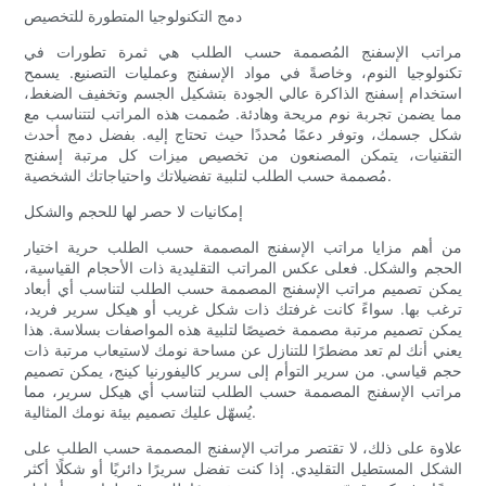
دمج التكنولوجيا المتطورة للتخصيص
مراتب الإسفنج المُصممة حسب الطلب هي ثمرة تطورات في
تكنولوجيا النوم، وخاصةً في مواد الإسفنج وعمليات التصنيع. يسمح
استخدام إسفنج الذاكرة عالي الجودة بتشكيل الجسم وتخفيف الضغط،
مما يضمن تجربة نوم مريحة وهادئة. صُممت هذه المراتب لتتناسب مع
شكل جسمك، وتوفر دعمًا مُحددًا حيث تحتاج إليه. بفضل دمج أحدث
التقنيات، يتمكن المصنعون من تخصيص ميزات كل مرتبة إسفنج
مُصممة حسب الطلب لتلبية تفضيلاتك واحتياجاتك الشخصية.
إمكانيات لا حصر لها للحجم والشكل
من أهم مزايا مراتب الإسفنج المصممة حسب الطلب حرية اختيار
الحجم والشكل. فعلى عكس المراتب التقليدية ذات الأحجام القياسية،
يمكن تصميم مراتب الإسفنج المصممة حسب الطلب لتناسب أي أبعاد
ترغب بها. سواءً كانت غرفتك ذات شكل غريب أو هيكل سرير فريد،
يمكن تصميم مرتبة مصممة خصيصًا لتلبية هذه المواصفات بسلاسة. هذا
يعني أنك لم تعد مضطرًا للتنازل عن مساحة نومك لاستيعاب مرتبة ذات
حجم قياسي. من سرير التوأم إلى سرير كاليفورنيا كينج، يمكن تصميم
مراتب الإسفنج المصممة حسب الطلب لتناسب أي هيكل سرير، مما
يُسهّل عليك تصميم بيئة نومك المثالية.
علاوة على ذلك، لا تقتصر مراتب الإسفنج المصممة حسب الطلب على
الشكل المستطيل التقليدي. إذا كنت تفضل سريرًا دائريًا أو شكلًا أكثر