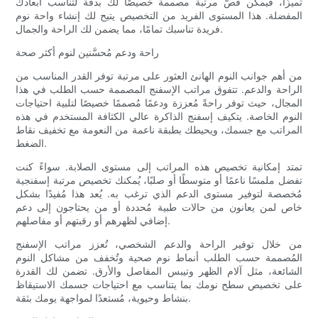
تميزًا، فيمكن قصّ مرتبة مصممة خصيصًا لك بدقة لتناسب أبعادك
المفضلة. هذا المستوى الفريد من التخصيص يتيح لك إنشاء واحة نوم
فريدة تناسبك تمامًا، مما يضمن لك الراحة والجمال.
راحة ودعم مُحسَّنين لنوم أكثر صحة
من أهم جوانب النوم الهانئ العثور على مرتبة توفر القدر المناسب من
الراحة والدعم. تتفوق مراتب الإسفنج المصممة حسب الطلب في هذا
المجال، حيث توفر راحةً مُعززة ودعمًا مُصممًا خصيصًا لتلبية احتياجات
النوم الخاصة. يتكيف إسفنج الذاكرة عالي الكثافة المستخدم في هذه
المراتب مع جسمك، ويحيطك بطبقة ناعمة من النعومة مع تخفيف نقاط
الضغط.
تمتد إمكانية تخصيص هذه المراتب إلى مستوى الصلابة. سواءً كنت
تفضل ملمسًا ناعمًا أو متوسطًا أو صلبًا، يُمكنك تخصيص مرتبة إسفنجية
مُخصصة لتوفير مستوى الدعم الذي ترغب به. يُعد هذا مُفيدًا بشكل
خاص لمن يعانون من حالات طبية مُحددة أو من يحتاجون إلى دعم
إضافي لظهرهم أو رقبتهم أو مفاصلهم.
من خلال توفير الراحة والدعم الشخصي، تُعزز مراتب الإسفنج
المُصممة حسب الطلب أنماط نوم صحية وتُخفف من مشاكل النوم
الشائعة، مثل آلام الظهر وتيبس المفاصل والأرق. تضمن لك القدرة
على تخصيص سطح نومك بما يتناسب مع احتياجات جسمك الاستيقاظ
بنشاط وحيوية، مُستعدًا لمواجهة يومك بثقة.