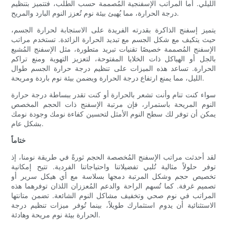
الليلي. أما المراتب الإسفنجية المُصممة حسب الطلب، فتتميز بتنظيم
درجة الحرارة، مما يُهيئ بيئة نوم تُعزز النوم البارد والمريح.
يتميز إسفنج الذاكرة بقدرته الفريدة على الاستجابة لحرارة الجسم،
حيث يتكيف مع شكل الجسم مع تبديد الحرارة الزائدة. تستخدم مراتب
الإسفنج المُصممة خصيصًا تقنيات تبريد متطورة، مثل الإسفنج المُشبع
بالجل أو الهياكل ذات الخلايا المفتوحة، لتعزيز التهوية ومنع تراكم
الحرارة. تساعد هذه الميزات على تنظيم درجة حرارة الجسم طوال
الليل، مما يمنع ارتفاع درجة الحرارة ويضمن بيئة نوم باردة ومريحة.
سواء كنت تنام وأنت تشعر بالحرارة أو كنت تقدر ببساطة درجة حرارة
النوم المريحة باستمرار، فإن مرتبة الإسفنج ذات الحجم المخصص
يمكن أن توفر لك سطح النوم الأمثل لتحسين كفاءة نومك وجودة نومك
بشكل عام.
ختاماً
لقد أحدثت مراتب الإسفنج المُخصصة الحجم ثورةً في طريقة نومنا، إذ
توفر حلولاً مثالية تُلبي تفضيلاتنا واحتياجاتنا الفردية. تتيح إمكانية
تخصيص حجم وشكل المرتبة دمجها بسلاسة مع أي هيكل سرير أو
تصميم غرفة. كما تُسهم الراحة والدعم المُعززان اللذان توفرهما هذه
المراتب في نوم صحي وتخفيف مشاكل النوم الشائعة. تضمن متانتها
الاستثنائية أن يدوم استثمارك طويلاً، بينما تُوفر ميزات تنظيم درجة
الحرارة بيئة نوم مريحة وهادئة.