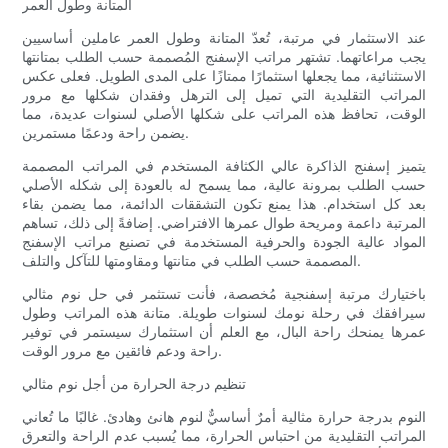
المتانة وطول العمر
عند الاستثمار في مرتبة، تُعدّ المتانة وطول العمر عاملين أساسيين
يجب مراعاتهما. تشتهر مراتب الإسفنج المُصممة حسب الطلب بمتانتها
الاستثنائية، مما يجعلها استثمارًا ممتازًا على المدى الطويل. فعلى عكس
المراتب التقليدية التي تميل إلى الترهل وفقدان شكلها مع مرور
الوقت، تحافظ هذه المراتب على شكلها الأصلي لسنوات عديدة، مما
يضمن راحة ودعمًا مستمرين.
يتميز إسفنج الذاكرة عالي الكثافة المستخدم في المراتب المصممة
حسب الطلب بمرونة عالية، مما يسمح له بالعودة إلى شكله الأصلي
بعد كل استخدام. هذا يمنع تكون التشققات الدائمة، مما يضمن بقاء
المرتبة داعمة ومريحة طوال عمرها الافتراضي. إضافةً إلى ذلك، تساهم
المواد عالية الجودة والحرفية المستخدمة في تصنيع مراتب الإسفنج
المصممة حسب الطلب في متانتها ومقاومتها للتآكل والتلف.
باختيارك مرتبة إسفنجية مُخصصة، فأنت تستثمر في حل نوم مثالي
سيرافقك في رحلة نومك لسنوات طويلة. متانة هذه المراتب وطول
عمرها يمنحك راحة البال، مع العلم أن استثمارك سيستمر في توفير
راحة ودعم فائقين مع مرور الوقت.
تنظيم درجة الحرارة من أجل نوم مثالي
النوم بدرجة حرارة مثالية أمرٌ أساسيٌّ لنوم هانئ وهادئ. غالبًا ما تُعاني
المراتب التقليدية من احتباس الحرارة، مما يُسبب عدم الراحة والتعرق