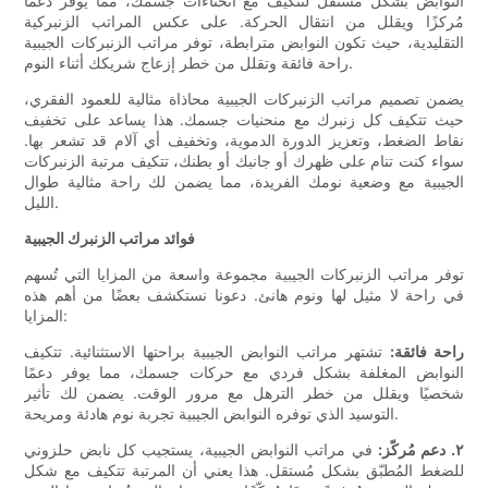
النوابض بشكل مستقل لتتكيف مع انحناءات جسمك، مما يوفر دعمًا
مُركزًا ويقلل من انتقال الحركة. على عكس المراتب الزنبركية
التقليدية، حيث تكون النوابض مترابطة، توفر مراتب الزنبركات الجيبية
راحة فائقة وتقلل من خطر إزعاج شريكك أثناء النوم.
يضمن تصميم مراتب الزنبركات الجيبية محاذاة مثالية للعمود الفقري،
حيث تتكيف كل زنبرك مع منحنيات جسمك. هذا يساعد على تخفيف
نقاط الضغط، وتعزيز الدورة الدموية، وتخفيف أي آلام قد تشعر بها.
سواء كنت تنام على ظهرك أو جانبك أو بطنك، تتكيف مرتبة الزنبركات
الجيبية مع وضعية نومك الفريدة، مما يضمن لك راحة مثالية طوال
الليل.
فوائد مراتب الزنبرك الجيبية
توفر مراتب الزنبركات الجيبية مجموعة واسعة من المزايا التي تُسهم
في راحة لا مثيل لها ونوم هانئ. دعونا نستكشف بعضًا من أهم هذه
المزايا:
راحة فائقة:
تشتهر مراتب النوابض الجيبية براحتها الاستثنائية. تتكيف
النوابض المغلفة بشكل فردي مع حركات جسمك، مما يوفر دعمًا
شخصيًا ويقلل من خطر الترهل مع مرور الوقت. يضمن لك تأثير
التوسيد الذي توفره النوابض الجيبية تجربة نوم هادئة ومريحة.
٢. دعم مُركّز:
في مراتب النوابض الجيبية، يستجيب كل نابض حلزوني
للضغط المُطبّق بشكل مُستقل. هذا يعني أن المرتبة تتكيف مع شكل