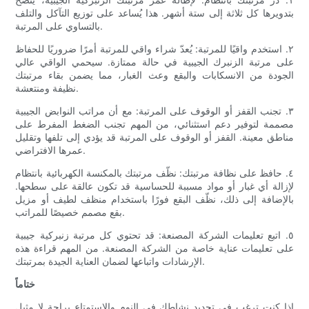
بتدويرها كل ثلاثة إلى ستة أشهر. هذا يُساعد على توزيع التآكل والتلف
بالتساوي على المرتبة.
٢. استخدم واقيًا للمرتبة: يُعدّ شراء واقي للمرتبة أمرًا ضروريًا للحفاظ
على مرتبة الزنبرك الجيبية في حالة ممتازة. سيحمي الواقي عالي
الجودة من الانسكابات والبقع وعث الغبار، مما يضمن بقاء مرتبتك
نظيفة ومنتعشة.
٣. تجنب القفز أو الوقوف على المرتبة: مع أن مراتب النوابض الجيبية
مصممة لتوفير دعم استثنائي، من المهم تجنب الضغط المفرط على
مناطق معينة. القفز أو الوقوف على المرتبة قد يؤدي إلى تلفها وتقليل
عمرها الافتراضي.
٤. حافظ على نظافة مرتبتك: نظّف مرتبتك بالمكنسة الكهربائية بانتظام
لإزالة أي غبار أو مواد مسببة للحساسية قد تكون عالقة على سطحها.
بالإضافة إلى ذلك، نظّف البقع فورًا باستخدام منظف لطيف أو مزيل
بقع مصمم خصيصًا للمراتب.
٥. اتبع تعليمات الشركة المصنعة: قد تحتوي كل مرتبة زنبركية جيبية
على تعليمات عناية خاصة من الشركة المصنعة. من المهم قراءة هذه
الإرشادات واتباعها لضمان العناية الجيدة بمرتبتك.
ختاماً
إذا كنت ترغب في تجديد نشاطك في النوم والاستمتاع براحة لا مثيل