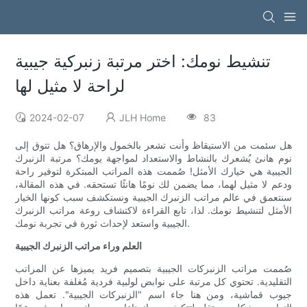
تنشيط نومك: اختر مرتبة زنبركية جيبية
لراحة لا مثيل لها
2024-02-07
JLH Home
83
هل سئمت من الاستيقاظ وأنت تشعر بالخمول والإرهاق؟ هل تتوق إلى
نوم هانئ يُشعرك بالنشاط والاستعداد لمواجهة يومك؟ مرتبة الزنبرك
الجيبية هي خيارك الأمثل! صُممت هذه المراتب المبتكرة لتوفير راحة
ودعم لا مثيل لهما، مما يضمن لك نومًا هانئًا تستحقه. في هذه المقالة،
سنتعمق في عالم مراتب الزنبرك الجيبية ونستكشف سبب كونها الخيار
الأمثل لتنشيط نومك. لذا، تابع القراءة لاكتشاف روعة مراتب الزنبرك
الجيبية واستعد لإحداث ثورة في تجربة نومك.
العلم وراء مراتب الزنبرك الجيبية
صُممت مراتب الزنبركات الجيبية بتصميم فريد يميزها عن المراتب
التقليدية. تحتوي كل مرتبة على نوابض لولبية فردية مُغلفة بعناية داخل
جيوب قماشية، ومن هنا جاء اسم "الزنبركات الجيبية". تعمل هذه