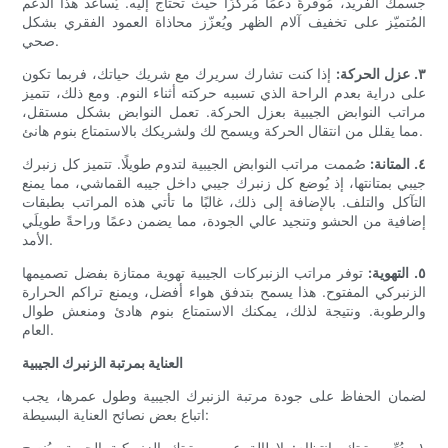
جسمك الفريد، مُوفرةً دعمًا مُركّزًا حيث تحتاج إليه. يُساعد هذا الدعم
المُتميّز على تخفيف آلام الظهر ويُعزّز محاذاة العمود الفقري بشكل
صحي.
٣. عزل الحركة:
إذا كنت تشارك سريرك مع شريك حياتك، فربما تكون
على دراية بعدم الراحة الذي تسببه حركته أثناء النوم. ومع ذلك، تتميز
مراتب النوابض الجيبية بعزل الحركة. تعمل النوابض بشكل مستقل،
مما يقلل من انتقال الحركة ويسمح لك ولشريكك بالاستمتاع بنوم هانئ.
٤. المتانة:
صُممت مراتب النوابض الجيبية لتدوم طويلًا. تتميز كل زنبرك
جيبي بمتانتها، إذ يُوضع كل زنبرك جيبي داخل جيبه القماشي، مما يمنع
التآكل والتلف. بالإضافة إلى ذلك، غالبًا ما تأتي هذه المراتب بطبقات
إضافية من الحشو وتنجيد عالي الجودة، مما يضمن دعمًا وراحةً طويلَي
الأمد.
٥. التهوية:
توفر مراتب الزنبركات الجيبية تهوية ممتازة بفضل تصميمها
الزنبركي المفتوح. هذا يسمح بتدفق هواء أفضل، ويمنع تراكم الحرارة
والرطوبة. ونتيجة لذلك، يمكنك الاستمتاع بنوم هادئ ومنعش طوال
العام.
العناية بمرتبة الزنبرك الجيبية
لضمان الحفاظ على جودة مرتبة الزنبرك الجيبية وطول عمرها، يجب
اتباع بعض نصائح العناية البسيطة:
١. دُرِّ مرتبتك بانتظام: لإطالة عمر مرتبتك الزنبركية الجيبية، يُنصح