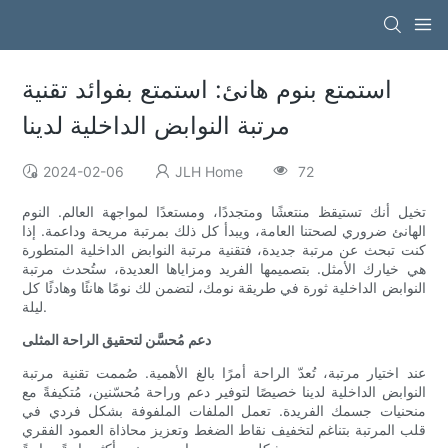
استمتع بنوم هانئ: استمتع بفوائد تقنية
مرتبة النوابض الداخلية لدينا
2024-02-06
JLH Home
72
تخيل أنك تستيقظ منتعشًا ومتجددًا، ومستعدًا لمواجهة العالم. النوم
الهانئ ضروري لصحتنا العامة، ويبدأ كل ذلك بمرتبة مريحة وداعمة. إذا
كنت تبحث عن مرتبة جديدة، فتقنية مرتبة النوابض الداخلية المتطورة
هي خيارك الأمثل. بتصميمها الفريد ومزاياها العديدة، ستُحدث مرتبة
النوابض الداخلية ثورة في طريقة نومك، لتضمن لك نومًا هانئًا وهادئًا كل
ليلة.
دعم مُحسَّن لتحقيق الراحة المثلى
عند اختيار مرتبة، تُعدّ الراحة أمرًا بالغ الأهمية. صُممت تقنية مرتبة
النوابض الداخلية لدينا خصيصًا لتوفير دعم وراحة مُحسّنين، مُتكيفةً مع
منحنيات جسمك الفريدة. تعمل الملفات الملفوفة بشكل فردي في
قلب المرتبة بتناغم لتخفيف نقاط الضغط وتعزيز محاذاة العمود الفقري