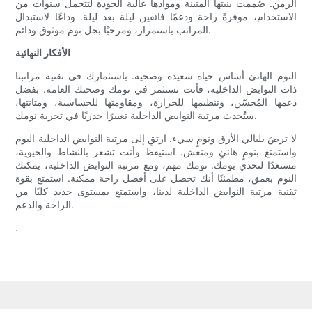
الزمن. صُممت بنيتها المتينة وموادها عالية الجودة لتتحمل سنوات من
الاستخدام، موفرةً راحة ودعمًا فائقين ليلة بعد ليلة. وداعًا لاستبدال
المراتب باستمرار، ومرحبًا بحل نوم موثوق ودائم.
الأفكار النهائية
النوم الهانئ أساس حياة سعيدة وصحية. باستثمارك في تقنية مراتبنا
ذات النوابض الداخلية، فأنت تستثمر في نومك وصحتك العامة. بفضل
دعمها المُحسّن، وتنظيمها للحرارة، ومقاومتها للحساسية، ومتانتها،
ستُحدث مرتبة النوابض الداخلية تغييرًا جذريًا في تجربة نومك.
لا ترضَ بليالي الأرق ونومٍ سيء. ارتقِ إلى مرتبة النوابض الداخلية اليوم
واستمتع بنومٍ هانئٍ ومنعش. استيقظ وأنت تشعر بالنشاط والحيوية،
مستعدًا لتحدي يومك. نومك مهم، ومع مرتبة النوابض الداخلية، يمكنك
النوم بعمق، مطمئنًا أنك تحصل على أفضل راحة ممكنة. استمتع بقوة
تقنية مرتبة النوابض الداخلية لدينا، واستمتع بمستوى جديد كليًا من
الراحة والدعم.
.