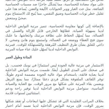
على مواد مضادة للحساسية، مما يُشكّل حاجزًا ضد مسببات الحساسية
الشائعة، مثل عث الغبار ووبر الحيوانات الأليفة والعفن. يُساعد هذا على
تقليل خطر نوبات الحساسية وضيق التنفس، مما يُتيح لك الاستمتاع بنوم
صحيّ ومنتعش.
بالإضافة إلى كونها مقاومة للحساسية، تتميز مرتبة النوابض الداخلية
لدينا بسهولة الصيانة. غطاؤها الخارجي قابل للإزالة والغسل في
الغسالة، مما يُسهّل الحفاظ على نظافة مرتبتك وانتعاشها. ما عليك
سوى فتح الغطاء ووضعه في الغسالة، واستمتع بنوم هانئ وصحي. لا
داعي للقلق بشأن طرق التنظيف المُرهقة والمُستهلكة للوقت، فمرتبة
النوابض الداخلية لدينا تُسهّل عليك عناء صيانة المرتبة.
المتانة وطول العمر
الاستثمار في مرتبة عالية الجودة ليس استثمارًا في نومك فحسب، بل
في صحتك على المدى الطويل أيضًا. صُممت مرتبة النوابض الداخلية
لدينا بعناية فائقة، باستخدام مواد عالية الجودة مصممة لتدوم طويلًا.
توفر اللفائف الملفوفة بشكل فردي دعمًا ممتازًا، مما يمنع الترهل
ويضمن بقاء المرتبة على شكلها مع مرور الوقت. مع العناية والصيانة
المناسبة، ستواصل مرتبة النوابض الداخلية لدينا توفير راحة ودعم
استثنائيين لسنوات قادمة.
بخلاف المراتب التقليدية التي قد تتشكل عليها انبعاجات أو تفقد شكلها
بمرور الوقت، فإن مرتبة النوابض الداخلية لدينا تصمد أمام اختبار