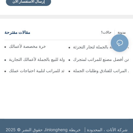
إرسال الاستفسار الآن
مقالات مقترحة
مدونة
حالات1
مصنعو مراتب فندقية فاخرة مخصصة لأعمالك
تب المخصصة بالجملة لتجار التجزئة
 عن أفضل مصنع للمراتب لمتجرك
سرير جلدي بأسعار معقولة للبيع بالجملة لأعمالك التجارية
 المراتب للفنادق وطلبات الجملة
المورد الرائد للمراتب لتلبية احتياجات عملك
حقوق النشر © 2025 Jinlongheng شركة الأثاث ، المحدودة |
خريطة