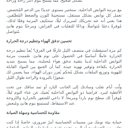
بشكل صحيح، مما يسمح بنوم أكثر راحةً وراحةً.
مع مرتبة النوابض الداخلية، ستختبر مستوى جديدًا من الدعم المُخصص.
تعمل كل نوابض بشكل مستقل، مستجيبةً للوزن والضغط المُطبّقين.
هذا يعني أنه عند تحريكك لسريرك ليلًا، ستتكيف المرتبة وفقًا لذلك،
مُوفرةً دعمًا مُتواصلًا. وداعًا للتقلبات في الفراش، ومرحبًا بنوم هانئ
مُتواصل.
تحسين تدفق الهواء وتنظيم درجة الحرارة
كم مرة استيقظتَ في منتصف الليل غارقًا في العرق؟ يُعدّ تنظيم درجة
الحرارة عاملًا أساسيًا في الحصول على نوم هانئ. صُممت مرتبة
النوابض الداخلية لدينا بتقنية تدفق هواء مُحسّنة، مما يسمح بتبديد
الحرارة بكفاءة وتوفير تهوية جيدة. كما أن الجمع بين المواد القابلة
للتهوية وتوزيع الملفات بشكل مُحكم يُعزز دوران الهواء، مما يضمن لك
شعورًا بالبرودة والراحة طوال الليل.
ولّت أيام تقلب وسادتك إلى الجانب البارد أو تمد ساقك من تحت
الأغطية لتبرد. فراشنا ذو النوابض الداخلية يُغنيك عن عناء النوم ليلاً،
مُوفراً لك سطح نوم بارداً ومريحاً. لا داعي للشعور بالحرارة واللزوجة
عند الاستيقاظ، لتستمتع بنوم هانئ ومُنعش.
مقاومة للحساسية وسهلة الصيانة
حماية بيئة نومك من مسببات الحساسية أمرٌ ضروري، خاصةً إذا كنت
تعاني من الحساسية أو الربو. تعتمد تقنية مراتبنا ذات النوابض الداخلية