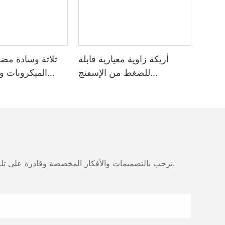
أريكة زاوية معيارية قابلة
للضغط من الإسفنج
الميكروبات و
المضغوط، معبأة بتفريغ الهواء،
الذاكرة التنفس 
YS6081، لتجار الجملة
والتجزئة للأثاث
نرحب بالتصميمات والأفكار المخصصة وقادرة على تلبية المتطلبات المحددة. لمزيد من المعلومات، يرجى زيارة الموقع الإلكتروني أو الاتصال بنا مباشرة مع أسئلة أو استفسارات.