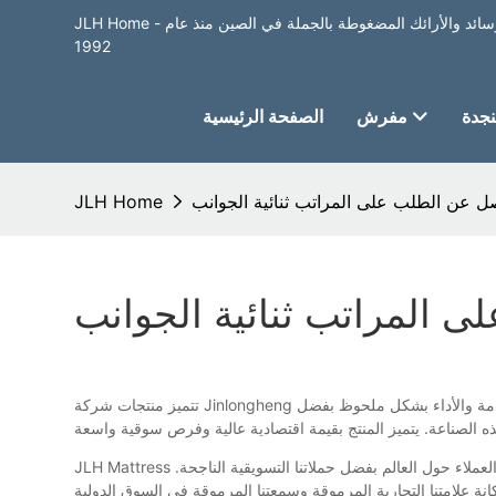
JLH Home - أفضل مصنع لبيع المراتب والأسرة والوسائد والأرائك المضغوطة بالجملة في الصين منذ عام
1992
جدة
مفرش
الصفحة الرئيسية
ل عن الطلب على المراتب ثنائية الجوانب
JLH Home
 المراتب ثنائية الجوانب
تتميز منتجات شركة Jinlongheng للأثاث المحدودة بفعاليتها من حيث التكلفة، حيث تتفوق على منافسيها في السوق من جميع النواحي، كالجودة والأداء والمتانة. وقد زاد عمر الخدمة والأداء بشكل ملحوظ بفضل
JLH Mattress نركز بشغف على تحسين رضا العملاء. دخلنا السوق الدولية بصدقٍ تام. بفضل سمعتنا الطيبة في الصين، اكتسبت علامتنا التجارية شهرةً واسعةً بين العملاء حول العالم بفضل حملاتنا التسويقية الناجحة.