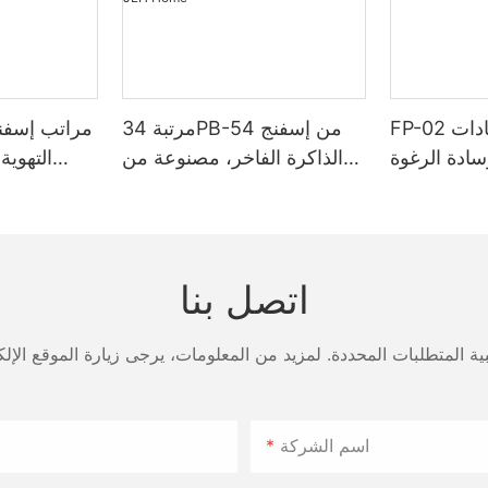
FP-02 ثلاثة وسادة مضادات
مرتبة 34PB-54 من إسفنج
مراتب إسفن
سادة الرغوة
الذاكرة الفاخر، مصنوعة من
التهوية
لجميع مواقف
ألياف الصويا، مرتبة نسائية من
مرتبة زن
النوم
نوع S، مزودة بغطاء إسفنجي -
-31
JLH Home
اتصل بنا
اسم الشركة