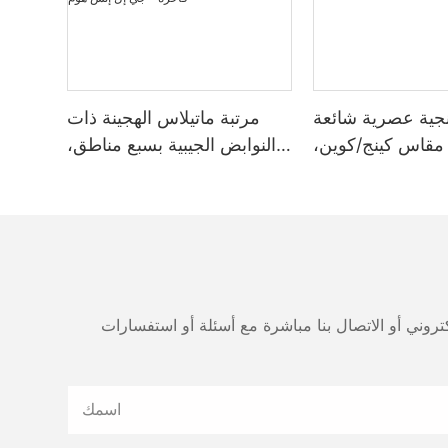
جية عصرية شائعة
مرتبة ماتيلاس الهجينة ذات
 مقاس كينج/كوين،
النوابض الجيبية بسبع مناطق،
بركية جيبية فاخرة -
مقاس كينج، مصنوعة من
JLH Home 32PB
إسفنج ميموري فوم متوسط ​​
الكثافة، مع طبقة علوية فاخرة
- جي إل إتش هوم
اسمك