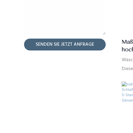
Maß
SENDEN SIE JETZT ANFRAGE
hoch
wei
Wäsch
Bet
Diese
Baum
gekä
Hot
Faden
fühlt
Ihrer
Inves
Nach