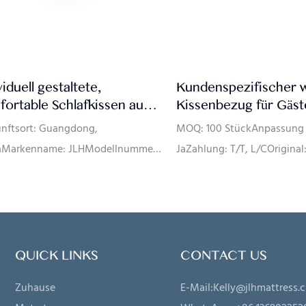
viduell gestaltete,
Kundenspezifischer 
ortable Schlafkissen aus
Kissenbezug für Gäs
% hochwertigen, in einem
im Innenbereich, 100
nftsort: Guangdong,
MOQ: 100 StückAnpassung 
terne-Hotel verwendeten
Baumwolle, Sterne-Ho
aMarkenname: JLHModellnummer:
JaZahlung: T/T, L/COriginal
ern und Gänsedaunen in
Kissen
TZ0-00142Größe: 50x80CMFarbe:
ß
/angepasstMaterial: Baumwolle
GänsedaunenMerkmal:
tatisch, Antibakteriell, Anti-
ng, Ungiftig, Anti-Dekubitus,
QUICK LINKS
CONTACT US
ge, LuftdurchlässigStil:
Zuhause
E-Mail:
Kelly@jlhmattress.
nGarantie: 10 JahreVerpackung: 1