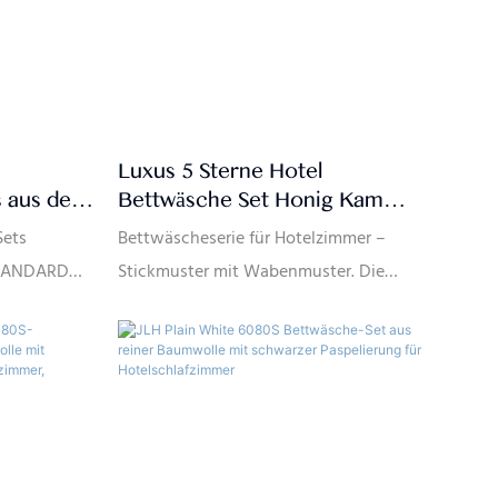
Luxus 5 Sterne Hotel
 aus der
Bettwäsche Set Honig Kamm
 Fabrik
Stickerei Bettbezug
Sets
Bettwäscheserie für Hotelzimmer –
Kissenbezug Custom
 STANDARD
Stickmuster mit Wabenmuster. Die
sung
sauber angeordnete Stickerei mit
/C
Wabenmuster ergibt ein neues
tück/Monat
Bettwäscheset. Hochwertige Stoffe und
hochwertige Verarbeitung tragen
wesentlich zum Gesamtbild des
Bettwäschesets bei.