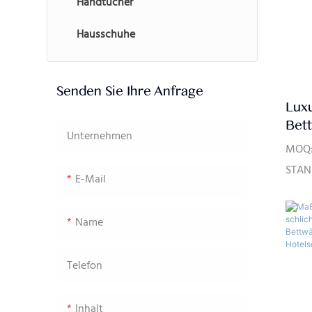
Handtücher
Hausschuhe
Senden Sie Ihre Anfrage
Luxu
Bett
Unternehmen
Hot
MOQ: 
STAN
E-Mail
9001A
T/T, 
Name
Stüc
Telefon
Inhalt