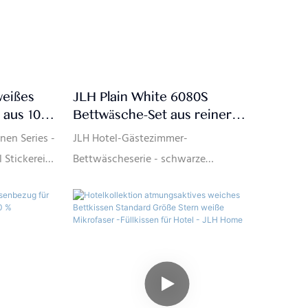
weißes
JLH Plain White 6080S
 aus 100
Bettwäsche-Set aus reiner
dener
Baumwolle mit schwarzer
nen Series -
JLH Hotel-Gästezimmer-
Paspelierung für
 Stickerei
Bettwäscheserie - schwarze
rsteller |
Hotelschlafzimmer
f-Sterne-
Paspelierung. Einfaches,
kontrastfarbenes Formdesign ---
Einfache, kontrastfarbene, schwarze
Paspelierung mit 1 cm Breite,
hervorragender visueller Genuss,
erhöht das dreidimensionale Gefühl der
Bettwäsche.