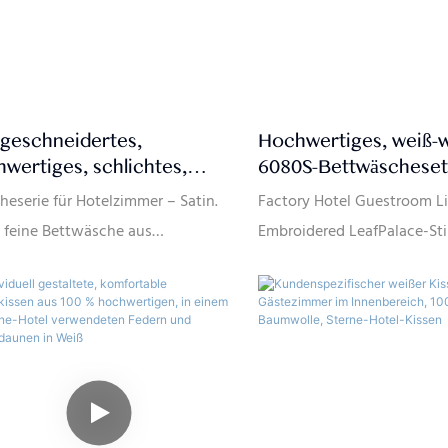
geschneidertes,
Hochwertiges, weiß-
wertiges, schlichtes,
6080S-Bettwäscheset
ßes 6080S 400TC-
% Baumwolle mit gol
eserie für Hotelzimmer – Satin.
Factory Hotel Guestroom Li
twäscheset aus 100 %
Stickerei für
 feine Bettwäsche aus
Embroidered LeafPalace-Stil
wollsatin für
Hotelschlafzimmer, He
mmtem Baumwollsatin mit
bringt das Leben eines Fün
elschlafzimmer aus China
JLH Mattress
stärke 400 von höchster Qualität
Hotels nach Hause
 sich weich und geschmeidig auf
 Haut an. Luxuriös und eine echte
tition in eine erholsame
truhe