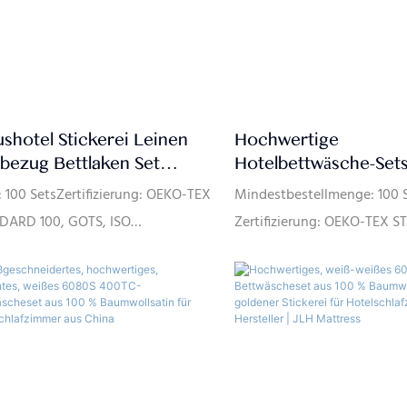
shotel Stickerei Leinen
Hochwertige
bezug Bettlaken Set
Hotelbettwäsche-Sets
elbettwäsche
Guangdong JLH Home
100 SetsZertifizierung: OEKO-TEX
Mindestbestellmenge: 100 
DARD 100, GOTS, ISO
Zertifizierung: OEKO-TEX
npassung oder Nein: JaZahlung:
100, GOTS, ISO 9001 Anpas
L/CLieferfähigkeit: 100000
möglich: Ja Zahlung: T/T, L
k/pro Monat
Lieferfähigkeit: 100.000 S