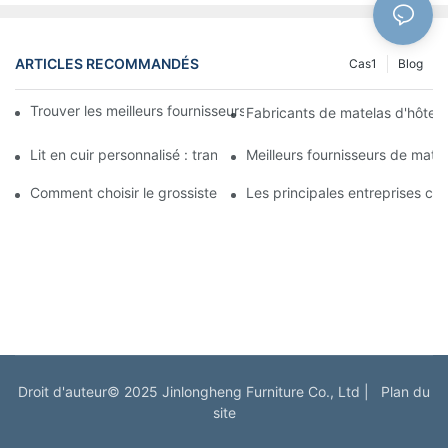
ARTICLES RECOMMANDÉS
Cas1
Blog
Trouver les meilleurs fournisseurs de lits en gros pour votre mag
Fabricants de matelas d'hôtel : 
Lit en cuir personnalisé : transformez votre chambre en un esp
Meilleurs fournisseurs de matel
Comment choisir le grossiste de matelas le plus adapté à votre a
Les principales entreprises ch
Droit d'auteur© 2025 Jinlongheng Furniture Co., Ltd |
Plan du
site