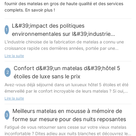
fournir des matelas en gros de haute qualité et des services
complets. En savoir plus !
L&#39;impact des politiques
1
environnementales sur l&#39;industrie
chinoise de fabrication de matelas
L'industrie chinoise de la fabrication de matelas a connu une
croissance rapide ces dernières années, portée par une
demande croissante de produits de literie confortables et
Lire la suite
abordables. Cependant, cette croissance a un coût :
l'expansion de l'industrie a eu des répercussions sur
Confort d&#39;un matelas d&#39;hôtel 5
2
l'environnement. Face à ces préoccupations, le gouvernement
étoiles de luxe sans le prix
chinois a mis en place des politiques environnementales visant
Avez-vous déjà séjourné dans un luxueux hôtel 5 étoiles et été
à réguler et à réduire l'impact de l'industrie sur l'environnement.
émerveillé par le confort incroyable de leurs matelas ? Si oui,
Cet article explore l'impact de ces politiques sur l'industrie
vous n'êtes pas seul. Nombreux sont ceux qui rêvent de
Lire la suite
chinoise de la fabrication de matelas, notamment les défis
retrouver ce confort chez eux, mais sont souvent découragés
auxquels sont confrontés les fabricants et les avantages
par les prix exorbitants de matelas d'une telle qualité. Et si on
Meilleurs matelas en mousse à mémoire de
potentiels pour l'industrie et l'environnement. L'inquiétude
3
vous disait que vous pouvez désormais profiter du confort d'un
croissante : l'impact environnemental de la fabrication de
forme sur mesure pour des nuits reposantes
matelas d'hôtel 5 étoiles sans vous ruiner ? Oui, vous avez bien
matelas L'essor de l'industrie chinoise de la fabrication de
Fatigué de vous retourner sans cesse sur votre vieux matelas
lu ! Dans cet article, nous vous expliquons comment obtenir le
matelas s'accompagne de préoccupations environnementales.
inconfortable ? Dites adieu aux nuits blanches et découvrez le
même confort dans votre chambre à moindre coût. Découvrez