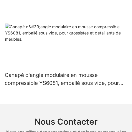
produits et la satisfaction client, vous pouvez améliorer
l'expérience globale de vos clients et assurer la réussite de
votre entreprise. Que vous soyez dans le commerce de détail
ou l'hôtellerie, choisir un distributeur de matelas de confiance
est la première étape pour créer un espace confortable et
accueillant pour vos clients.
Canapé d'angle modulaire en mousse
compressible YS6081, emballé sous vide, pour
grossistes et détaillants de meubles.
Nous Contacter
Nous accueillons des conceptions et des idées personnalisées