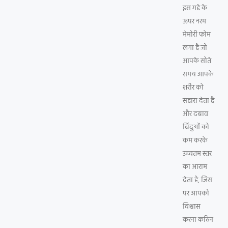
इस गद्दे के
ऊपर नरम
मेमोरी फोम
लगा है जो
आपके सोते
समय आपके
शरीर को
सहारा देता है
और दबाव
बिंदुओं को
कम करके
उच्चतम स्तर
का आराम
देता है, जिस
पर आपको
विश्वास
करना कठिन