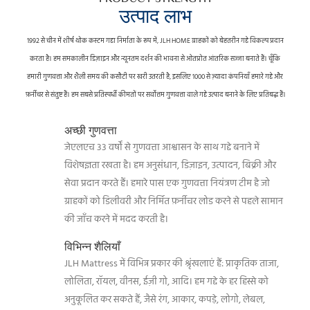
उत्पाद लाभ
1992 से चीन में शीर्ष थोक कस्टम गद्दा निर्माता के रूप में, JLH HOME ग्राहकों को बेहतरीन गद्दे विकल्प प्रदान
करता है।
हम समकालीन डिज़ाइन और न्यूनतम दर्शन की भावना से ओतप्रोत आंतरिक सज्जा बनाते हैं।
चूँकि
हमारी गुणवत्ता और शैली समय की कसौटी पर खरी उतरती है, इसलिए 1000 से ज़्यादा कंपनियाँ हमारे गद्दे और
फ़र्नीचर से संतुष्ट हैं।
हम सबसे प्रतिस्पर्धी कीमतों पर सर्वोत्तम गुणवत्ता वाले गद्दे उत्पाद बनाने के लिए प्रतिबद्ध हैं।
अच्छी गुणवत्ता
जेएलएच 33 वर्षों से गुणवत्ता आश्वासन के साथ गद्दे बनाने में
विशेषज्ञता रखता है। हम अनुसंधान, डिज़ाइन, उत्पादन, बिक्री और
सेवा प्रदान करते हैं। हमारे पास एक गुणवत्ता नियंत्रण टीम है जो
ग्राहकों को डिलीवरी और निर्मित फ़र्नीचर लोड करने से पहले सामान
की जाँच करने में मदद करती है।
विभिन्न शैलियाँ
JLH Mattress में विभिन्न प्रकार की श्रृंखलाएं हैं: प्राकृतिक ताजा,
लोलिता, रॉयल, वीनस, ईज़ी गो, आदि। हम गद्दे के हर हिस्से को
अनुकूलित कर सकते हैं, जैसे रंग, आकार, कपड़े, लोगो, लेबल,