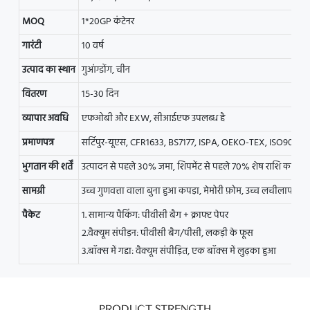
MOQ
1*20GP कंटेनर
गारंटी
10 वर्ष
उत्पाद का स्थान
गुआंग्डोंग, चीन
वितरण
15-30 दिन
व्यापार अवधि
एफओबी और EXW, सीआईएफ उपलब्ध है
प्रमाणपत्र
सर्टिपुर-यूएस, CFR1633, BS7177, ISPA, OEKO-TEX, ISO9001, 
भुगतान की शर्तें
उत्पादन से पहले 30% जमा, शिपमेंट से पहले 70% शेष राशि का भुग
सामग्री
उच्च गुणवत्ता वाला बुना हुआ कपड़ा, मेमोरी फ़ोम, उच्च लचीलापन फ
पैकेट
1. सामान्य पैकिंग: पीवीसी बैग + क्राफ्ट पेपर
2.वैक्यूम संपीड़न: पीवीसी बैग/पीसी, लकड़ी के फूस
3.बॉक्स में गद्दा: वैक्यूम संपीड़ित, एक बॉक्स में लुढ़का हुआ
PRODUCT STRENGTH