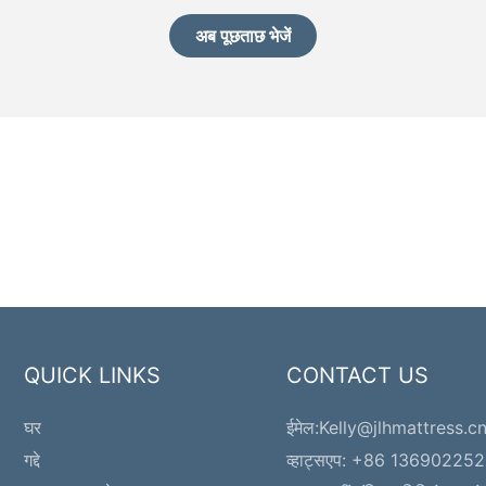
अब पूछताछ भेजें
QUICK LINKS
CONTACT US
घर
ईमेल:
Kelly@jlhmattress.c
गद्दे
व्हाट्सएप: +86 13690225