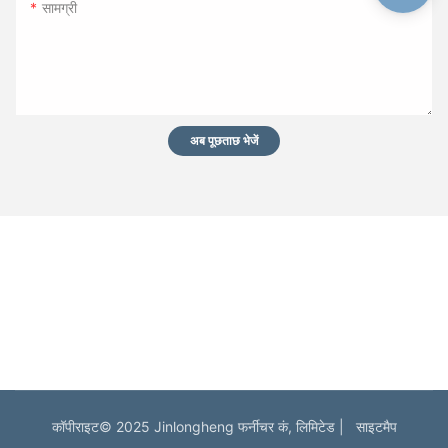
सामग्री
अब पूछताछ भेजें
कॉपीराइट© 2025 Jinlongheng फर्नीचर कं, लिमिटेड |
साइटमैप