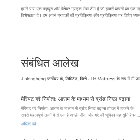
हमारे पास एक मज़बूत और पेशेवर ग्राहक सेवा टीम है जो हमारी कंपनी का एक महत
विशेषज्ञता है। हम अपने ग्राहकों की प्रतिक्रिया और प्रतिक्रिया पर विशेष ध्यान
संबंधित आलेख
Jinlongheng फर्नीचर कं, लिमिटेड, जिसे JLH Mattress के रूप में भी जाना ज
मैरियट गद्दे निर्माता: आराम के माध्यम से ब्रांड निष्ठा बढ़ाना
मैरियट गद्दे निर्माता: आराम के माध्यम से ब्रांड निष्ठा बढ़ाना होटल में ठहरने के
सबसे महत्वपूर्ण तत्वों में से एक है अच्छी नींद, और गद्दे की भूमिका यह सुनिश्चित
करने में महत्वपूर्ण होती है कि मेहमानों को आरामदायक और सुकून भरा अनुभव
अधिक पढ़ें
मिले। अपने शानदार और आरामदायक आवासों के लिए मशहूर मैरियट इंटरनेशन
ने अपनी ब्रांड प्रतिष्ठा का लाभ उठाते हुए गद्दों की एक विशेष श्रृंखला तैयार की ह