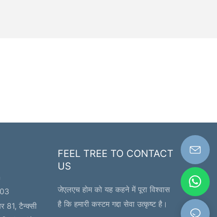
रने में समय लें ताकि आप एक सूचित निर्णय ले सकें। निष्कर्षतः, कस्टम-मेड गद्दे,
ैयार विकल्पों का एक रोमांचक विकल्प प्रदान करते हैं, जो व्यक्तिगत आराम,
ेहतर सपोर्ट, टिकाऊपन और कम गति हस्तांतरण प्रदान करते हैं। हालाँकि,
स्टम गद्दे में निवेश करने से पहले लागत, समय सीमा, सीमित रिटर्न, व्यक्तिगत
संद और गहन शोध की आवश्यकता जैसे कारकों पर विचार करना आवश्यक है।
न बातों पर विचार करके और सोच-समझकर निर्णय लेकर, आप एक आदर्श
स्टम गद्दा पा सकते हैं जो आपकी नींद के अनुभव में क्रांतिकारी बदलाव लाएगा
र समग्र स्वास्थ्य में योगदान देगा। तो, हिम्मत कीजिए और अपने आप को एक
च्ची और सुखद रात की नींद का उपहार दीजिए। .
FEEL TREE TO CONTACT
US
n
जेएलएच होम को यह कहने में पूरा विश्वास
203
है कि हमारी कस्टम गद्दा सेवा उत्कृष्ट है।
र 81, टैन्क्सी