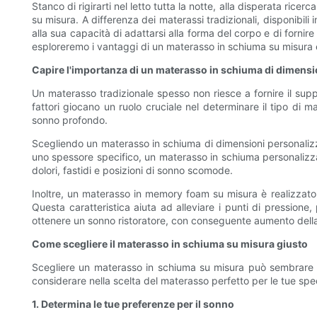
Stanco di rigirarti nel letto tutta la notte, alla disperata ri
su misura. A differenza dei materassi tradizionali, disponibil
alla sua capacità di adattarsi alla forma del corpo e di fornir
esploreremo i vantaggi di un materasso in schiuma su misura e 
Capire l'importanza di un materasso in schiuma di dimensi
Un materasso tradizionale spesso non riesce a fornire il suppo
fattori giocano un ruolo cruciale nel determinare il tipo di
sonno profondo.
Scegliendo un materasso in schiuma di dimensioni personalizza
uno spessore specifico, un materasso in schiuma personalizzat
dolori, fastidi e posizioni di sonno scomode.
Inoltre, un materasso in memory foam su misura è realizzato i
Questa caratteristica aiuta ad alleviare i punti di pression
ottenere un sonno ristoratore, con conseguente aumento della
Come scegliere il materasso in schiuma su misura giusto
Scegliere un materasso in schiuma su misura può sembrare un
considerare nella scelta del materasso perfetto per le tue spe
1. Determina le tue preferenze per il sonno