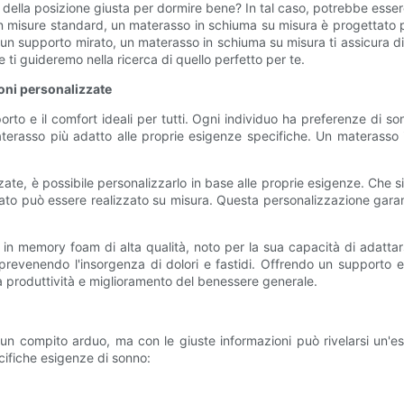
cerca della posizione giusta per dormire bene? In tal caso, potrebbe ess
i in misure standard, un materasso in schiuma su misura è progettato
e un supporto mirato, un materasso in schiuma su misura ti assicura di 
ti guideremo nella ricerca di quello perfetto per te.
oni personalizzate
rto e il comfort ideali per tutti. Ogni individuo ha preferenze di s
 materasso più adatto alle proprie esigenze specifiche. Un materasso
te, è possibile personalizzarlo in base alle proprie esigenze. Che si
o può essere realizzato su misura. Questa personalizzazione garanti
n memory foam di alta qualità, noto per la sua capacità di adattars
e, prevenendo l'insorgenza di dolori e fastidi. Offrendo un suppor
 produttività e miglioramento del benessere generale.
 compito arduo, ma con le giuste informazioni può rivelarsi un'esp
cifiche esigenze di sonno: