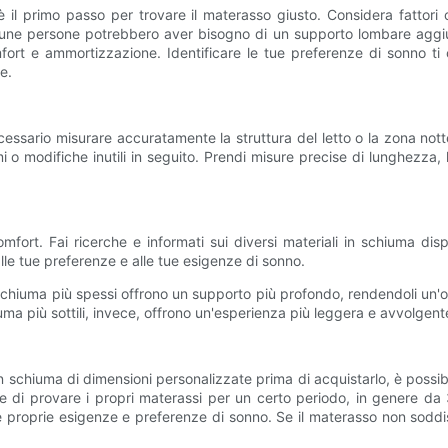
l primo passo per trovare il materasso giusto. Considera fattori come
cune persone potrebbero aver bisogno di un supporto lombare aggiunt
ort e ammortizzazione. Identificare le tue preferenze di sonno ti 
e.
essario misurare accuratamente la struttura del letto o la zona not
 o modifiche inutili in seguito. Prendi misure precise di lunghezza
 comfort. Fai ricerche e informati sui diversi materiali in schiuma 
lle tue preferenze e alle tue esigenze di sonno.
chiuma più spessi offrono un supporto più profondo, rendendoli un'o
uma più sottili, invece, offrono un'esperienza più leggera e avvolgent
 schiuma di dimensioni personalizzate prima di acquistarlo, è possibi
e di provare i propri materassi per un certo periodo, in genere da 
 proprie esigenze e preferenze di sonno. Se il materasso non soddis