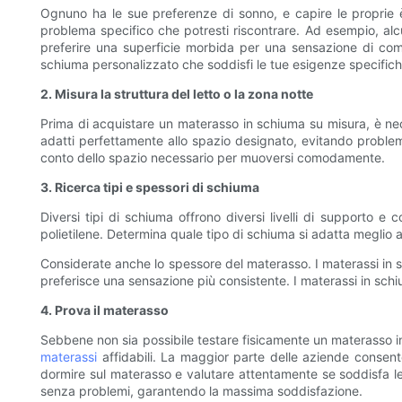
Ognuno ha le sue preferenze di sonno, e capire le proprie è i
problema specifico che potresti riscontrare. Ad esempio, al
preferire una superficie morbida per una sensazione di comf
schiuma personalizzato che soddisfi le tue esigenze specifich
2. Misura la struttura del letto o la zona notte
Prima di acquistare un materasso in schiuma su misura, è nec
adatti perfettamente allo spazio designato, evitando problemi
conto dello spazio necessario per muoversi comodamente.
3. Ricerca tipi e spessori di schiuma
Diversi tipi di schiuma offrono diversi livelli di supporto e
polietilene. Determina quale tipo di schiuma si adatta meglio a
Considerate anche lo spessore del materasso. I materassi in s
preferisce una sensazione più consistente. I materassi in schi
4. Prova il materasso
Sebbene non sia possibile testare fisicamente un materasso in
materassi
affidabili. La maggior parte delle aziende consent
dormire sul materasso e valutare attentamente se soddisfa le
senza problemi, garantendo la massima soddisfazione.