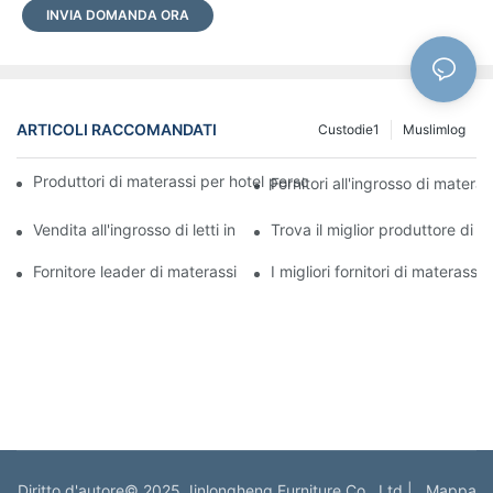
INVIA DOMANDA ORA
ARTICOLI RACCOMANDATI
Custodie1
Muslimlog
Produttori di materassi per hotel personalizzati di alta qualità per
Fornitori all'ingrosso di materas
Vendita all'ingrosso di letti in pelle a prezzi accessibili per la tua 
Trova il miglior produttore di m
Fornitore leader di materassi per le esigenze della tua azienda
I migliori fornitori di materassi 
Diritto d'autore© 2025 Jinlongheng Furniture Co., Ltd |
Mappa