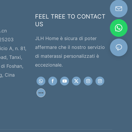
FEEL TREE TO CONTACT
US
s.cn
JLH Home è sicura di poter
225203
affermare che il nostro servizio
icio A, n. 81,
di materassi personalizzati è
ad, Tanxi,
eccezionale.
 di Foshan,
g, Cina