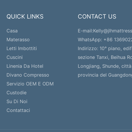
QUICK LINKS
CONTACT US
Casa
E-mail:
Kelly@jlhmattres
Materasso
WhatsApp: +86 13690
Letti Imbottiti
Indirizzo:
10° piano, edif
Cuscini
sezione Tanxi, Beihua Ro
Linenia Da Hotel
Longjiang, Shunde, città
Divano Compresso
provincia del Guangdon
Servizio OEM E ODM
Custodie
Su Di Noi
Contattaci