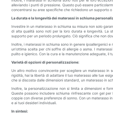
Inoltre, i materassi in schiuma sono noti per le loro eccezio
alleviando i punti di pressione. Questo può essere particolarmen
concentrarsi su aree specifiche che richiedono un supporto o 
La durata e la longevità dei materassi in schiuma personaliz
Investire in un materasso in schiuma su misura non solo garan
di alta qualità sono noti per la loro durata e longevità. L
supporto per un periodo prolungato. Ciò significa che non dovr
Inoltre, i materassi in schiuma sono in genere ipoallergenici e 
un'ottima scelta per chi soffre di allergie o asma. I matera
pulito e igienico. Con la cura e la manutenzione adeguate, il t
Varietà di opzioni di personalizzazione:
Un altro motivo convincente per scegliere un materasso in sc
rigidità, hai la libertà di adattare il tuo materasso alle tue
che si discosta dalle dimensioni standard, un materasso in sc
Inoltre, la personalizzazione non si limita a dimensioni e fo
Queste possono includere schiuma rinfrescante con gel per la
coppie con diverse preferenze di sonno. Con un materasso in s
e ai tuoi desideri individuali.
In sintesi: