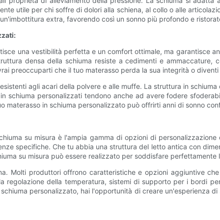
nali proprietà di alleviamento della pressione. La schiuma si adatta
te utile per chi soffre di dolori alla schiena, al collo o alle articol
un'imbottitura extra, favorendo così un sonno più profondo e ristorat
zati:
tisce una vestibilità perfetta e un comfort ottimale, ma garantisce a
a struttura densa della schiuma resiste a cedimenti e ammaccature,
ai preoccuparti che il tuo materasso perda la sua integrità o diventi
resistenti agli acari della polvere e alle muffe. La struttura in schium
ssi in schiuma personalizzati tendono anche ad avere fodere sfoderab
uo materasso in schiuma personalizzato può offrirti anni di sonno conf
hiuma su misura è l'ampia gamma di opzioni di personalizzazione dis
 esigenze specifiche. Che tu abbia una struttura del letto antica con 
hiuma su misura può essere realizzato per soddisfare perfettamente 
rma. Molti produttori offrono caratteristiche e opzioni aggiuntive c
 regolazione della temperatura, sistemi di supporto per i bordi per
chiuma personalizzato, hai l'opportunità di creare un'esperienza di