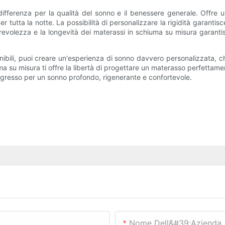
fferenza per la qualità del sonno e il benessere generale. Offre una
r tutta la notte. La possibilità di personalizzare la rigidità garantisc
durevolezza e la longevità dei materassi in schiuma su misura garant
nibili, puoi creare un'esperienza di sonno davvero personalizzata, c
a su misura ti offre la libertà di progettare un materasso perfettament
'ingresso per un sonno profondo, rigenerante e confortevole.
Nome Dell&#39;azienda