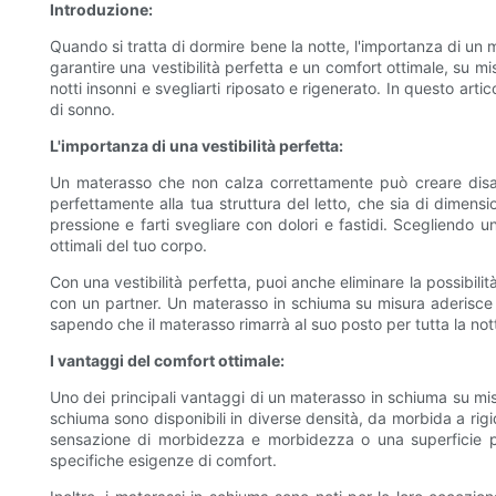
Introduzione:
Quando si tratta di dormire bene la notte, l'importanza di u
garantire una vestibilità perfetta e un comfort ottimale, su mi
notti insonni e svegliarti riposato e rigenerato. In questo ar
di sonno.
L'importanza di una vestibilità perfetta:
Un materasso che non calza correttamente può creare disag
perfettamente alla tua struttura del letto, che sia di dimens
pressione e farti svegliare con dolori e fastidi. Scegliendo
ottimali del tuo corpo.
Con una vestibilità perfetta, puoi anche eliminare la possibilit
con un partner. Un materasso in schiuma su misura aderisce sa
sapendo che il materasso rimarrà al suo posto per tutta la nott
I vantaggi del comfort ottimale:
Uno dei principali vantaggi di un materasso in schiuma su misura
schiuma sono disponibili in diverse densità, da morbida a rigid
sensazione di morbidezza e morbidezza o una superficie pi
specifiche esigenze di comfort.