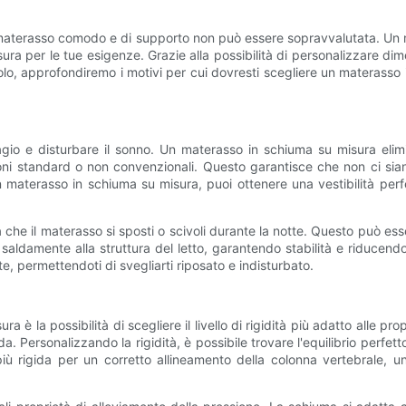
n materasso comodo e di supporto non può essere sopravvalutata. Un m
sura per le tue esigenze. Grazie alla possibilità di personalizzare dim
ticolo, approfondiremo i motivi per cui dovresti scegliere un materas
io e disturbare il sonno. Un materasso in schiuma su misura elim
ioni standard o non convenzionali. Questo garantisce che non ci sia
 un materasso in schiuma su misura, puoi ottenere una vestibilità p
à che il materasso si sposti o scivoli durante la notte. Questo può esse
ldamente alla struttura del letto, garantendo stabilità e riducendo i
e, permettendoti di svegliarti riposato e indisturbato.
 è la possibilità di scegliere il livello di rigidità più adatto alle pr
a. Personalizzando la rigidità, è possibile trovare l'equilibrio perfe
ù rigida per un corretto allineamento della colonna vertebrale, u