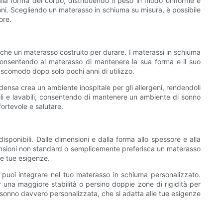
 alla forma del corpo, distribuendo il peso in modo uniforme e
azioni. Scegliendo un materasso in schiuma su misura, è possibile
ore.
nche un materasso costruito per durare. I materassi in schiuma
 consentendo al materasso di mantenere la sua forma e il suo
 scomodo dopo solo pochi anni di utilizzo.
a densa crea un ambiente inospitale per gli allergeni, rendendoli
ili e lavabili, consentendo di mantenere un ambiente di sonno
ortevole e salutare.
ponibili. Dalle dimensioni e dalla forma allo spessore e alla
dimensioni non standard o semplicemente preferisca un materasso
le tue esigenze.
he puoi integrare nel tuo materasso in schiuma personalizzato.
 una maggiore stabilità o persino doppie zone di rigidità per
 sonno davvero personalizzata, che si adatta alle tue esigenze