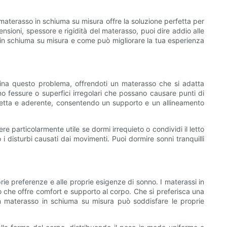
aterasso in schiuma su misura offre la soluzione perfetta per
ensioni, spessore e rigidità del materasso, puoi dire addio alle
so in schiuma su misura e come può migliorare la tua esperienza
ina questo problema, offrendoti un materasso che si adatta
no fessure o superfici irregolari che possano causare punti di
erfetta e aderente, consentendo un supporto e un allineamento
re particolarmente utile se dormi irrequieto o condividi il letto
 disturbi causati dai movimenti. Puoi dormire sonni tranquilli
oprie preferenze e alle proprie esigenze di sonno. I materassi in
tto che offre comfort e supporto al corpo. Che si preferisca una
n materasso in schiuma su misura può soddisfare le proprie