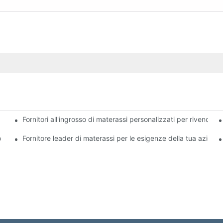
Fornitori all'ingrosso di materassi personalizzati per rivenditori
lità per la tua attività
o
Fornitore leader di materassi per le esigenze della tua aziend