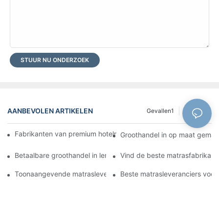
STUUR NU ONDERZOEK
AANBEVOLEN ARTIKELEN
Gevallen1
Bloggen
Fabrikanten van premium hotelmatrassen op maat voor uw bedri
Groothandel in op maat gemaak
Betaalbare groothandel in leren bedden voor uw detailhandel
Vind de beste matrasfabrikant
Toonaangevende matrasleverancier voor uw zakelijke behoefte
Beste matrasleveranciers voor 