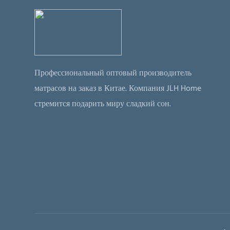
гара
футо
C&F, 
оплат
Профессиональный оптовый производитель
Упак
матрасов на заказ в Китае. Компания JLH Home
короб
стремится подарить миру сладкий сон.
нами
проду
завис
заказ