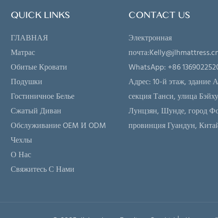
нтииМинимальный заказ: 20-
гарантииМинимальный зака
QUICK LINKS
CONTACT US
вый контейнерУсловие цены: FOB,
футовый контейнерУсловие
ГЛАВНАЯ
Электронная
CIF (необязательно)Условия
FOB, C&F, CIF (необязатель
Матрас
почта:
Kelly@jlhmattress.c
ы: L/CT/TСведения об упаковке:
оплаты: L/CT/TСведения об
Обитые Кровати
WhatsApp: +86 136902252
овано в картонную
Упаковано в картонную
Подушки
Адрес:
10-й этаж, здание А
куДоставка: С даты получения
коробкуДоставка: С даты 
Гостиничное Белье
секция Танси, улица Бэйху
 депозита мы доставим
нами депозита мы достави
Сжатый Диван
Лунцзян, Шунде, город Ф
кцию в течение 30 дней в
продукцию в течение 30 дн
Обслуживание OEM И ODM
провинция Гуандун, Кита
имости от типа и количества
зависимости от типа и кол
Чехлы
анных вами матрасов
заказанных вами матрасов
О Нас
Свяжитесь С Нами