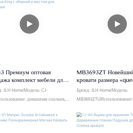
43 Премиум оптовая
MB3693ZT Новейший
дажа комплект мебели для
кровати размера «que
ьни деревянная решетчатая
с высоким изголовьем
д: JLH HomeМодель: CJ-
Бренд: JLH HomeМодель:
ллическая рама кровати
мягкой платформой | 
ользование: домашняя спальня,
MB3693ZTUИспользование:
ера King с обивкой и
Mattress
, отель, вилла, квартира и т.
СпальняСрок доставки: 15-
том для хранения
к доставки: 15-25 днейЦвет:
днейЦвет: оранжевый или 
й или по индивидуальному
индивидуальному заказуРа