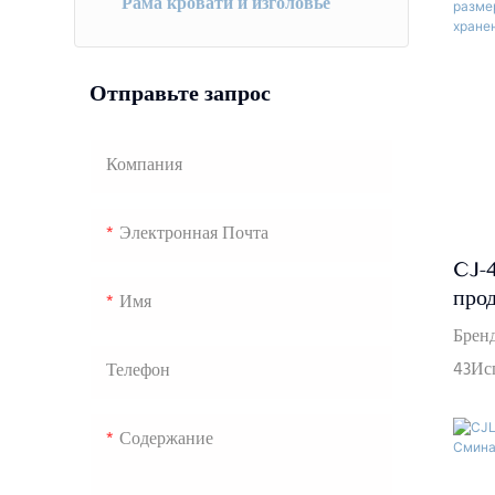
Рама кровати и изголовье
Отправьте запрос
Компания
Электронная Почта
CJ-
про
Имя
спал
Брен
мета
43Исп
Телефон
разм
школа
мес
д.Сро
Содержание
серы