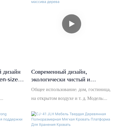
 дизайн
Современный дизайн,
en-size»
экологически чистый и
, обитой
устойчивый каркас кровати из
Общее использование: дом, гостиница,
JLH
массива дерева, классическая
на открытом воздухе и т. д. Модель:
кровать из массива дерева
25
деревянная кровать Материал: дерево
по
Бренд: JLH Home Размер:
змер:
настраиваемый Место происхождения: