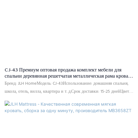
CJ-43 Премиум оптовая продажа комплект мебели для
спальни деревянная решетчатая металлическая рама кровати
размера King с обивкой и местом для хранения
Бренд: JLH HomeМодель: CJ-43Использование: домашняя спальня,
школа, отель, вилла, квартира и т. д.Срок доставки: 15-25 днейЦвет:
серый или по индивидуальному заказуРазмер: односпальная,
двуспальная, двуспальная, двуспальная, индивидуальный
размерМатериал: микрофибра, пена высокой плотности, планки из
массива тополя, МДФКонтроль качества: 100% проверка перед
упаковкойУпаковка: изголовье и каркас кровати упакованы отдельно