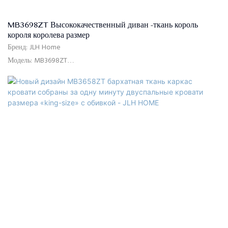
отгрузки
MB3698ZT Высококачественный диван -ткань король
короля королева размер
Бренд: JLH Home
Модель: MB3698ZT
Использование: спальня, отель, квартира, вилла
Время доставки: 15-25 дней
Цвет: серый или индивидуальный
Размер: одиночный, двойной, королева, король, индивидуальный
размер
Материал: высококачественный диван ткань, рама с твердым
древесиной+фанера, пена высокой плотности, твердое дерево
тополя, MDF.
Контроль качества: 100% проверка перед упаковкой
Пакет: изголовье и каркас кровати упакованы отдельно в двух
коробках.
Условия оплаты: 30% предоплата по телеграфному переводу,