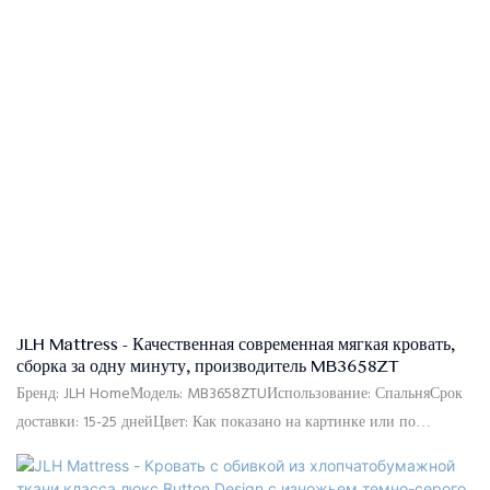
в две коробки.Условия оплаты: 30% предоплата телеграфным
переводом, 70% остаток по копии товарно-транспортной накладной
после отправки
JLH Mattress - Качественная современная мягкая кровать,
сборка за одну минуту, производитель MB3658ZT
Бренд: JLH HomeМодель: MB3658ZTUИспользование: СпальняСрок
доставки: 15-25 днейЦвет: Как показано на картинке или по
индивидуальному заказуРазмер: Односпальная, двуспальная,
двуспальная, двуспальная, по индивидуальному заказуМатериал: