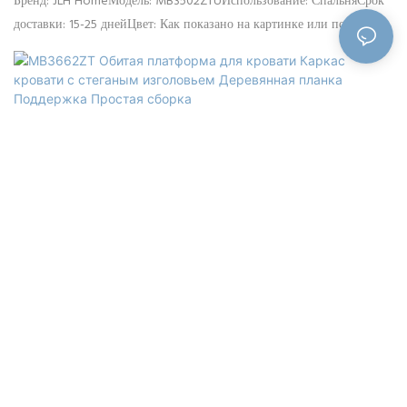
Бренд: JLH HomeМодель: MB3502ZTUИспользование: СпальняСрок
доставки: 15-25 днейЦвет: Как показано на картинке или по
индивидуальному заказуРазмер: Односпальная, двуспальная,
двуспальная, двуспальная, по индивидуальному заказуМатериал:
Высококачественная льняная ткань, высокоплотная пена, массив
сосны, МДФКонтроль качества: 100% проверка перед
упаковкойУпаковка: Изголовье и каркас кровати упакованы
отдельно в две коробки.Условия оплаты: 30% предоплата
телеграфным переводом, 70% остаток по копии товарно-
транспортной накладной после отправки