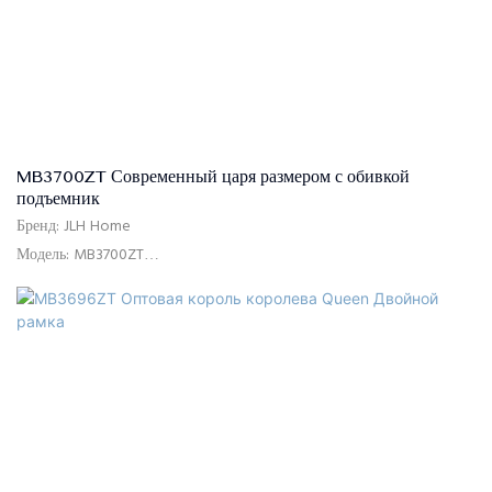
MB3700ZT Современный царя размером с обивкой
подъемник
Бренд: JLH Home
Модель: MB3700ZT
Использование: спальня, отель, квартира, вилла
Время доставки: 15-25 дней
Цвет: как изображение показывают или настраиваются
Размер: одиночный, двойной, королева, король, индивидуальный
размер
Контроль качества: 100% проверка перед упаковкой
Пакет: изголовье и каркас кровати упакованы отдельно в двух
коробках