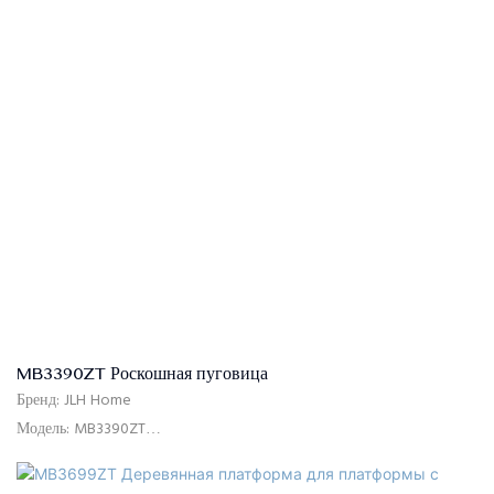
размер
Контроль качества: 100% проверка перед упаковкой
Пакет: изголовье и каркас кровати упакованы отдельно в двух
коробках
Условия оплаты: 30% T/T расширенный платеж, 70% баланс против
B/L. после Shippment
Изголовье: высококачественный диван ткань, рама с твердым
деревом+фанера, пена высокой плотности
Основание кровати: высококачественная ткань дивана, MDF, твердые
деревянные планки, пена высокой плотности, гальваковые ноги,
оцинкованные стальные разъемы
MB3390ZT Роскошная пуговица
Бренд: JLH Home
Модель: MB3390ZT
Использование: спальня, отель, квартира, вилла
Время доставки: 15-25 дней