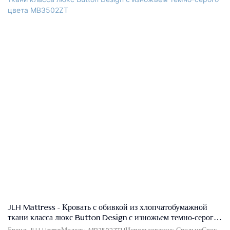
Высококачественная льняная ткань, высокоплотная пена, массив
сосны, МДФКонтроль качества: 100% проверка перед
упаковкойУпаковка: Изголовье и каркас кровати упакованы
отдельно в две коробки.Условия оплаты: 30% предоплата
телеграфным переводом, 70% остаток по копии товарно-
транспортной накладной после отправки
JLH Mattress - Кровать с обивкой из хлопчатобумажной
ткани класса люкс Button Design с изножьем темно-серого
цвета MB3502ZT