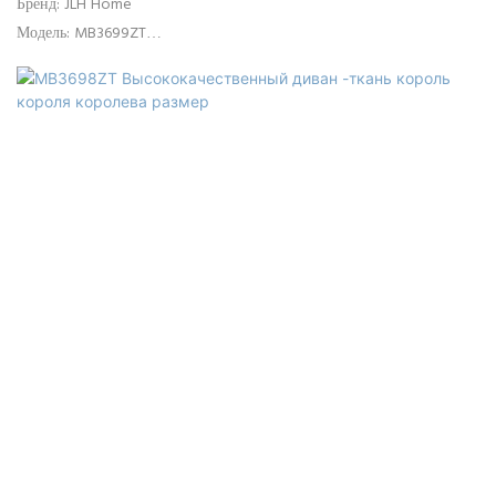
Бренд: JLH Home
Модель: MB3699ZT
Использование: спальня, отель, квартира, вилла
Время доставки: 15-25 дней
Цвет: серый или индивидуальный
Размер: одиночный, двойной, королева, король, индивидуальный
размер
Материал изголовья: высококачественная ткань дивана, рама с
твердым деревом+фанера, пена высокой плотности
Материал базового кровати: высококачественный диван ткань, MDF,
твердые деревянные планки тополя, пена высокой плотности,
Объективные ноги, оцинкованные стальные разъемы, центральные
опоры.
Контроль качества: 100% проверка перед упаковкой
Пакет: изголовье и каркас кровати упакованы отдельно в двух
коробках.
Условия оплаты: 30% предоплата по телеграфному переводу,
остаток 70% по копии товарно-транспортной накладной после