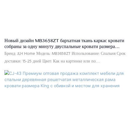
остаток 70% по копии товарно-транспортной накладной после
отгрузки
Новый дизайн MB3658ZT бархатная ткань каркас кровати
собраны за одну минуту двуспальные кровати размера
«king-size» с обивкой - JLH HOME
Бренд: JLH Home Модель: MB3658ZT Использование: Спальня Срок
доставки: 15-25 дней Цвет: Как на картинке или по
индивидуальному заказу Размер: Односпальная, двуспальная,
двуспальная, двуспальная, индивидуальный размер Материал:
Высококачественная льняная ткань, высокоплотная упругая пена,
массив сосны, МДФ Контроль качества: 100% проверка перед
упаковкой Упаковка: Изголовье и каркас кровати упакованы
отдельно в две картонные коробки.
Условия оплаты: 30% предоплата по телеграфному переводу,
остаток 70% по копии товарно-транспортной накладной после
отгрузки