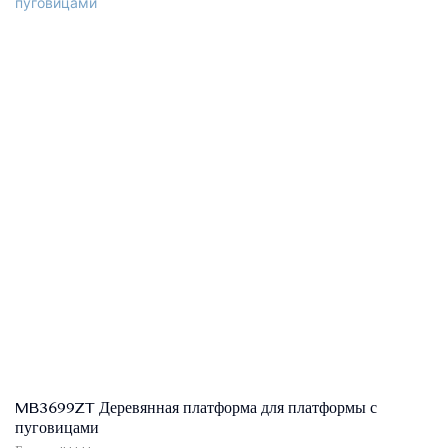
Цвет: хаки или индивидуальные
Размер: одиночный, двойной, королева, король, индивидуальный
размер
Контроль качества: 100% проверка перед упаковкой
Пакет: изголовье и каркас кровати упакованы отдельно в двух
коробках
Условия оплаты: 30% T/T расширенный платеж, 70% баланс против
B/L. после Shippment
Изголовье: высококачественный диван ткань, рама с твердым
деревом+фанера, пена высокой плотности
Основание кровати ： высококачественная диван -ткань, MDF,
твердые деревянные планки тополя, пена высокой плотности,
гальваковые ноги, центральные опоры включены
MB3699ZT Деревянная платформа для платформы с
пуговицами