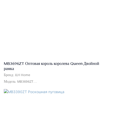
Условия оплаты: 30% T/T расширенный платеж, 70% баланс против
B/L. после Shippment
Материал: высококачественная диван -ткань, пена с высокой
плотностью, сплошная древесина тополя, MDF, гальванические ноги
MB3696ZT Оптовая король королева Queen Двойной
рамка
Бренд: JLH Home
Модель: MB3696ZT
Использование: спальня, отель, квартира, вилла
Время доставки: 15-25 дней
Цвет: как изображение показывают или настраиваются
Размер: одиночный, двойной, королева, король, индивидуальный