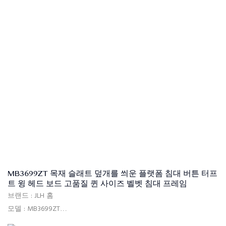
품질 관리 : 포장 전 100% 검사
패키지 : 헤드 보드 및 침대 프레임은 두 개의 상자로 별도로 포장됩
니다.
지불 조건 : 30% T/T 고급 지불, 배송 후 B/L 사본에 대한 70% 잔액
헤드 보드 : 고품질 소파 패브릭, 단단한 나무 프레임+합판, 고밀도
거품
침대베이스 ： 고품질 소파 패브릭, MDF, 단단한 포플러 목재 슬랫,
고밀도 폼, 전기 도금 발, 센터지지 포함 포함 포함
MB3699ZT 목재 슬래트 덮개를 씌운 플랫폼 침대 버튼 터프
트 윙 헤드 보드 고품질 퀸 사이즈 벨벳 침대 프레임
브랜드 : JLH 홈
모델 : MB3699ZT
사용 : 침실, 호텔, 아파트, 빌라