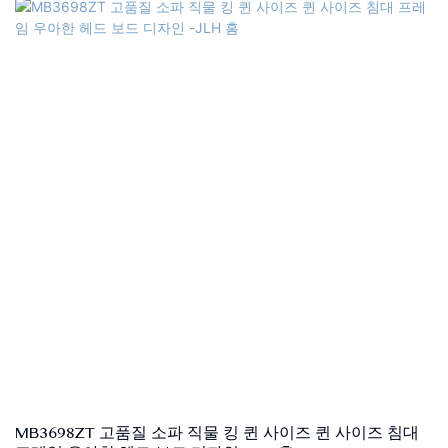
배달 시간 : 15-25 일
색상 : 회색 또는 사용자 정의
크기 : 단일, 더블, 퀸, 킹, 맞춤형 크기
헤드 보드 재료 : 고품질 소파 직물, 단단한 나무 프레임+합판, 고밀
도 폼
베드베이스 재료 : 고품질 소파 패브릭, MDF, 단단한 포플러 나무 슬
랫, 고밀도 폼,
전기 도금 발, 아연 도금 강철 커넥터, 센터 지지대 포함.
품질 관리 : 포장 전 100% 검사
패키지 : 헤드 보드 및 침대 프레임은 두 개의 상자로 별도로 포장됩
니다.
지불 조건: 30% T/T 선불, 70%는 선적 후 B/L 사본에 대한 잔액입니
다.
MB3698ZT 고품질 소파 직물 킹 퀸 사이즈 퀸 사이즈 침대