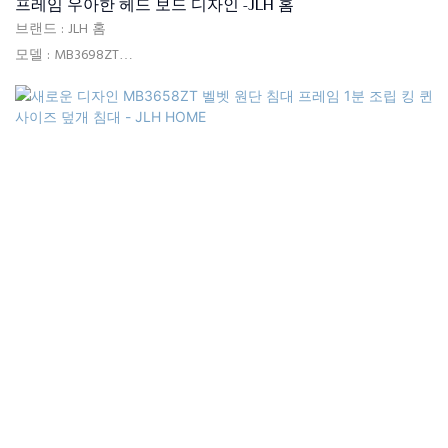
프레임 우아한 헤드 보드 디자인 -JLH 홈
브랜드 : JLH 홈
모델 : MB3698ZT
사용 : 침실, 호텔, 아파트, 빌라
배달 시간 : 15-25 일
색상 : 회색 또는 사용자 정의
크기 : 단일, 더블, 퀸, 킹, 맞춤형 크기
재료 : 고품질 소파 직물, 단단한 목재 프레임+합판, 고밀도 폼, 단단
한 포플러 나무, MDF.
품질 관리 : 포장 전 100% 검사
패키지 : 헤드 보드 및 침대 프레임은 두 개의 상자로 별도로 포장됩
니다.
지불 조건: 30% T/T 선불, 70%는 선적 후 B/L 사본에 대한 잔액입니
다.