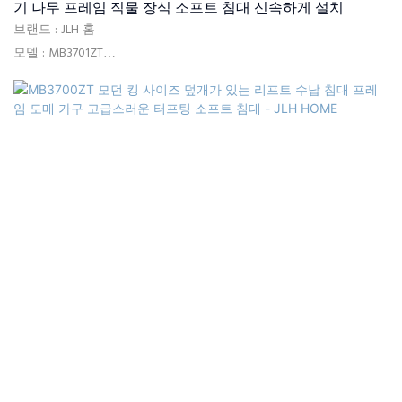
기 나무 프레임 직물 장식 소프트 침대 신속하게 설치
브랜드 : JLH 홈
모델 : MB3701ZT
사용 : 침실, 호텔, 아파트, 빌라
배달 시간 : 15-25 일
색상 : 사진이 표시되거나 맞춤화되었습니다
크기 : 단일, 더블, 퀸, 킹, 맞춤형 크기
품질 관리 : 포장 전 100% 검사
패키지 : 헤드 보드 및 침대 프레임은 두 개의 상자로 별도로 포장됩
니다.
지불 조건 : 30% T/T 고급 지불, 배송 후 B/L 사본에 대한 70% 잔액
재료 : 고품질 소파 패브릭, 고밀도 리바운드 폼, 단단한 포플러 나무,
MDF, 전기 도금 발