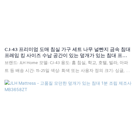
CJ-43 프리미엄 도매 침실 가구 세트 나무 널빤지 금속 침대
프레임 킹 사이즈 수납 공간이 있는 덮개가 있는 침대 프레
임
브랜드: JLH Home 모델: CJ-43 용도: 홈 침실, 학교, 호텔, 빌라, 아파
트 등 배송 시간: 15-25일 색상: 회색 또는 사용자 정의 크기: 싱글, 더
블, 퀸, 킹, 사용자 정의 크기 소재: 마이크로파이버, 고밀도 폼, 단단
한 포플러 나무 널빤지, MDF 품질 관리: 포장 전 100% 검사 패키지:
침대 머리판과 침대 프레임은 두 개의 상자에 별도로 포장됩니다. 지
불 조건: 30% T/T 선불, 70%는 배송 후 B/L 사본에 대한 잔액입니다.