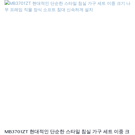
배달 시간 : 15-25 일
색상 : 파란색 또는 사용자 정의
크기 : 단일, 더블, 퀸, 킹, 맞춤형 크기
품질 관리 : 포장 전 100% 검사
패키지 : 헤드 보드 및 침대 프레임은 두 개의 상자로 별도로 포장됩
니다.
지불 조건 : 30% T/T 고급 지불, 배송 후 B/L 사본에 대한 70% 잔액
재료 : 고품질 소파 직물, 단단한 나무 프레임+합판, 고밀도 폼, 단단
한 포플러 나무, MDF
MB3701ZT 현대적인 단순한 스타일 침실 가구 세트 이중 크