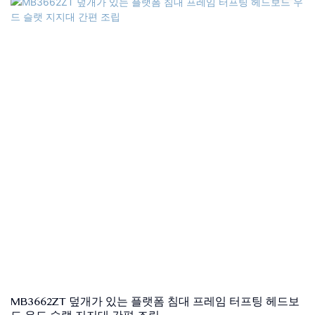
소나무, MDF 품질 관리: 포장 전 100% 검사 패키지: 침대 머리판과
침대 프레임은 두 개의 상자에 별도로 포장됩니다. 지불 조건: 30%
T/T 선불, 70%는 발송 후 B/L 사본에 대한 잔액
MB3662ZT 덮개가 있는 플랫폼 침대 프레임 터프팅 헤드보