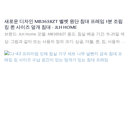
새로운 디자인 MB3658ZT 벨벳 원단 침대 프레임 1분 조립
킹 퀸 사이즈 덮개 침대 - JLH HOME
브랜드: JLH Home 모델: MB3658ZT 용도: 침실 배송 기간: 15-25일 색
상: 그림과 같이 또는 사용자 정의 크기: 싱글, 더블, 퀸, 킹, 사용자 정
의 사이즈 소재: 고품질 리넨 원단, 고밀도 리바운드 폼, 단단한 소나
무, MDF 품질 관리: 포장 전 100% 검사 포장: 침대 머리판과 침대 프
레임은 두 개의 상자에 따로 포장됩니다.
지불 조건: 30% T/T 선불, 70%는 선적 후 B/L 사본에 대한 잔액입니
다.