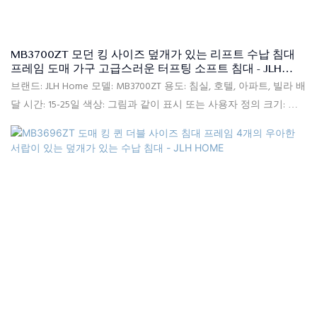
MB3700ZT 모던 킹 사이즈 덮개가 있는 리프트 수납 침대
프레임 도매 가구 고급스러운 터프팅 소프트 침대 - JLH
HOME
브랜드: JLH Home 모델: MB3700ZT 용도: 침실, 호텔, 아파트, 빌라 배
달 시간: 15-25일 색상: 그림과 같이 표시 또는 사용자 정의 크기: 싱
글, 더블, 퀸, 킹, 사용자 정의 크기 품질 관리: 포장 전 100% 검사 패
키지: 침대 머리판과 침대 프레임은 두 개의 상자에 별도로 포장됩니
다 지불 조건: 30% T/T 선불, 발송 후 B/L 사본에 대한 70% 잔액 재
료: 고품질 소파 패브릭, 고밀도 리바운드 폼, 단단한 포플러 나무,
MDF, 전기 도금 다리