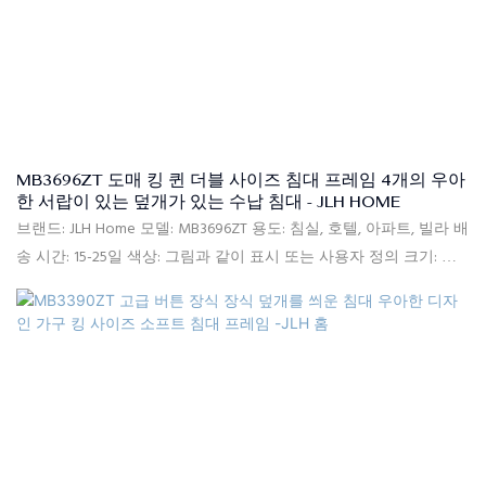
MB3696ZT 도매 킹 퀸 더블 사이즈 침대 프레임 4개의 우아
한 서랍이 있는 덮개가 있는 수납 침대 - JLH HOME
브랜드: JLH Home 모델: MB3696ZT 용도: 침실, 호텔, 아파트, 빌라 배
송 시간: 15-25일 색상: 그림과 같이 표시 또는 사용자 정의 크기: 싱
글, 더블, 퀸, 킹, 사용자 정의 크기 품질 관리: 포장 전 100% 검사 패
키지: 침대 머리판과 침대 프레임은 두 개의 상자에 별도로 포장됩니
다 지불 조건: 30% T/T 선불, 발송 후 B/L 사본에 대한 70% 잔액 침대
머리판: 고품질 소파 패브릭, 견고한 목재 프레임+합판, 고밀도 폼 침
대 받침대: 고품질 소파 패브릭, MDF, 견고한 포플러 목재 널빤지, 고
밀도 폼, 전기 도금 다리, 아연 도금 강철 커넥터