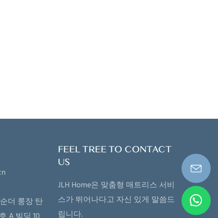
사항을 충족
작할 수 있
폼 공장도 보
사용되는 폼을
 편안함을 조
다양한 시장
품을 제공할
FEEL TREE TO CONTACT
US
cn
JLH Home은 맞춤형 매트리스 서비
스가 뛰어나다고 자신 있게 말씀드
순더 룽장 탄
립니다.
호 A 빌딩 10