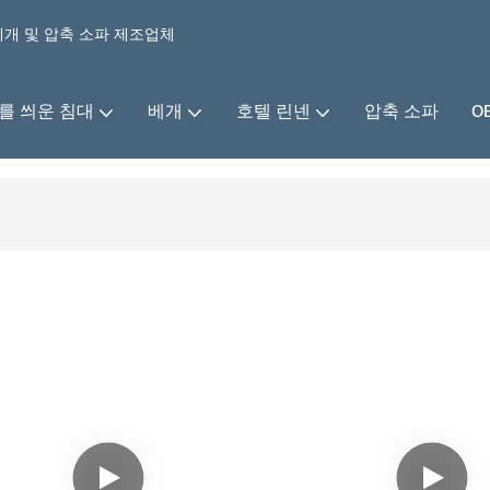
 베개 및 압축 소파 제조업체
를 씌운 침대
베개
호텔 린넨
압축 소파
O