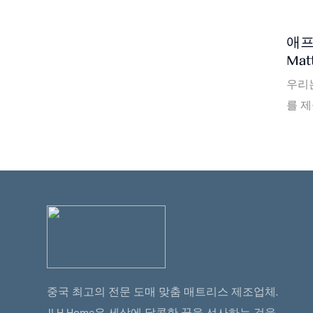
애프
Mat
우리는
를 
을 수
리스에
보증 
제가
다. 
대한
진 
사항
중국 최고의 전문 도매 맞춤 매트리스 제조업체.
를 수