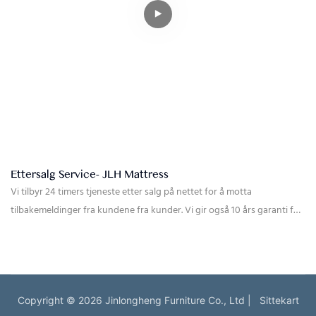
Ettersalg Service- JLH Mattress
Vi tilbyr 24 timers tjeneste etter salg på nettet for å motta
tilbakemeldinger fra kundene fra kunder. Vi gir også 10 års garanti for
fabrikkens vårmadrasser. I løpet av garantiperioden, hvis noen
kvalitetsproblemer forårsaket av fabrikken blir funnet, vil det bli gjort
tilsvarende kompensasjon. Først av alt, når vi mottar tilbakemeldinger
fra kunder om ettersalg, vil vi anbefale at kunder gir relevante bilder
og videoer slik at vi kan bekrefte detaljene i problemet og avgjøre om
Copyright © 2026 Jinlongheng Furniture Co., Ltd |
Sittekart