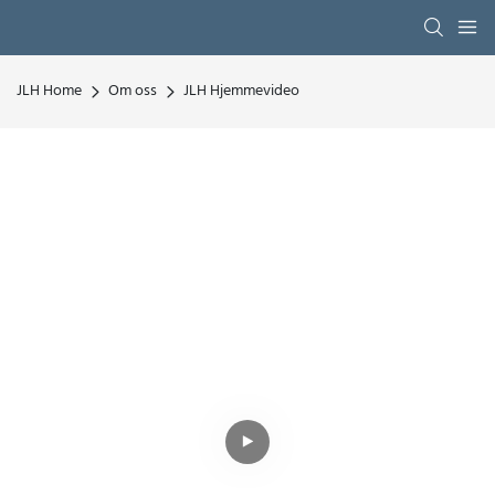
JLH Home
Om oss
JLH Hjemmevideo