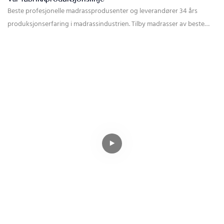
Beste profesjonelle madrassprodusenter og leverandører 34 års
produksjonserfaring i madrassindustrien. Tilby madrasser av beste
kvalitet til bedriften og hotellet ditt. Tilpasset logo, størrelse, stoff,
farge, mønster, etikett, hardhet og emballasje.