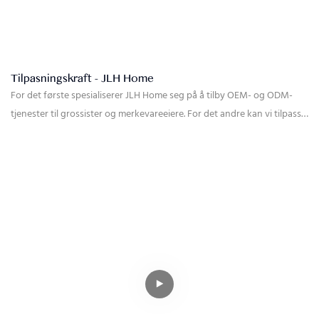
Tilpasningskraft - JLH Home
For det første spesialiserer JLH Home seg på å tilby OEM- og ODM-
tjenester til grossister og merkevareeiere. For det andre kan vi tilpasse
alle deler av madrassen vår, som farge, toppmønster, toppstoff,
sidestoff, broderilogo, etiketter, sidemønster, madrasshøyde,
fasthetsnivå og emballasje. For det tredje har vi vår egen stofffabrikk,
slik at vi kan tilpasse farge, stoffmaterialer som kasjmir, bomull, grafen,
plantefiber og så videre. Vi har også vår egen fjærfabrikk, vi kan
tilpasse fjærdataene for å møte ulike krav til madrassens fasthetsnivå.
I tillegg har vi også vår egen skumfabrikk, noe som betyr at vi kan
tilpasse skummet som brukes i madrassen for å justere madrassens
komfortnivå. Så vi kan ha mange produktforslag for å møte ulike
behov for ulike markeder.