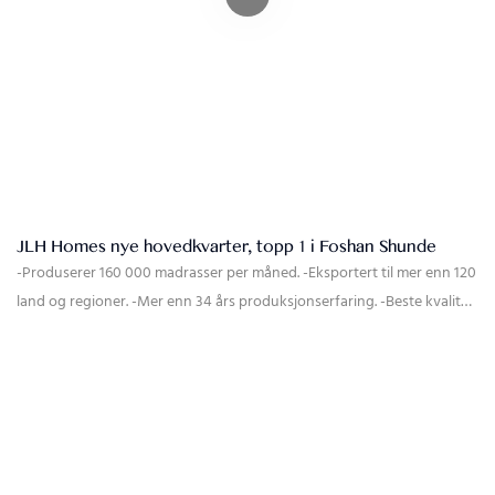
JLH Homes nye hovedkvarter, topp 1 i Foshan Shunde
-Produserer 160 000 madrasser per måned. -Eksportert til mer enn 120
land og regioner. -Mer enn 34 års produksjonserfaring. -Beste kvalitet,
beste tjenester, beste løsninger for deg.