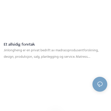
Et allsidig foretak
Jinlongheng er en privat bedrift av madrassprodusentforskning,
design, produksjon, salg, planlegging og service. Matress
produksjonsserie inkluderer Spring Mattrass Series, Foam Madrass
Series, Hotel Madrass Series, Vacuum Comprimert Madrass Series,
polstred Beds Series og Pillows