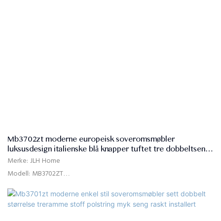
Mb3702zt moderne europeisk soveromsmøbler
luksusdesign italienske blå knapper tuftet tre dobbeltseng
- JLH Hjem
Merke: JLH Home
Modell: MB3702ZT
Bruk: soverom, hotell, leilighet, villa
Leveringstid: 15-25 dager
Farge: blå eller tilpasset