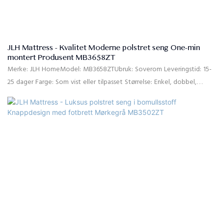
JLH Mattress - Kvalitet Moderne polstret seng One-min
montert Produsent MB3658ZT
Merke: JLH HomeModel: MB3658ZTUbruk: Soverom Leveringstid: 15-
25 dager Farge: Som vist eller tilpasset Størrelse: Enkel, dobbel,
dronning, king, tilpasset størrelse Materiale: Høykvalitets linstoff,
høydensitet rebound skum, massiv furu, MDFKvalitet% Kontroll: 10
sengebrett: 10 pakket separat i to kartonger. Betalingsbetingelser:
30 % T/T forskuddsbetaling, 70 % balanse mot B/L kopien etter
forsendelse