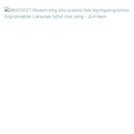
Størrelse: Enkelt, dobbel, dronning, king, tilpasset størrelse
Kvalitetskontroll: 100 % inspeksjon før pakking Pakke: Sengegavlen
og sengerammen pakkes separat i to kartonger: T% 0
forskuddsbetalingsvilkår: T% 0 forskuddsbetaling. balanse mot B/L-
kopi etter forsendelse Materiale: Sofastoff av høy kvalitet, skum
med høy tetthet, massiv poppeltre, MDF, galvaniserte føtter