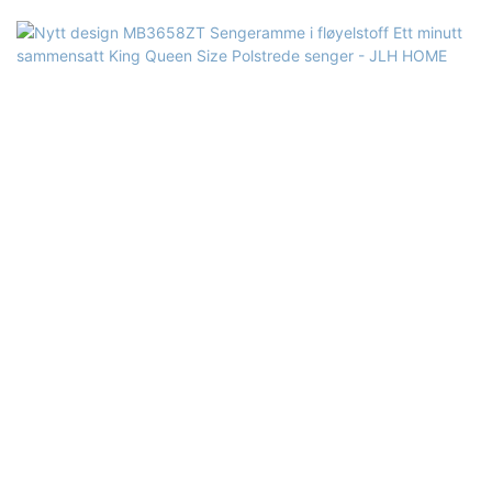
Bruk: soverom, hotell, leilighet, villa
Leveringstid: 15-25 dager
Farge: grå eller tilpasset
Størrelse: Singel, dobbel, dronning, konge, tilpasset størrelse
Materiale: Sofa av høy kvalitet, massivt tre ramme+kryssfiner, skum
med høy tetthet, fast poppel tre, MDF.
Kvalitetskontroll: 100% inspeksjon før du pakker
Pakke: Hodegavlen og sengerammen er pakket separat i to
kartonger.
Betalingsbetingelser: 30% T/T forhåndsbetaling, 70% balanse mot
B/L kopien etter forsendelse