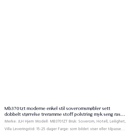
Størrelse: Singel, dobbel, dronning, konge, tilpasset størrelse
Kvalitetskontroll: 100% inspeksjon før du pakker
Pakke: Hodegavlen og sengsrammen er pakket separat i to
kartonger
Betalingsbetingelser: 30% T/T Avansert betaling, 70% saldo mot B/L
-kopien etter avsender
Materiale: Sofa av høy kvalitet, massivt tre ramme+kryssfiner, skum
med høy tetthet, fast poplar tre, MDF
Mb3701zt moderne enkel stil soveromsmøbler sett
dobbelt størrelse treramme stoff polstring myk seng raskt
installert
Merke: JLH Hjem Modell: MB3701ZT Bruk: Soverom, Hotell, Leilighet,
Villa Leveringstid: 15-25 dager Farge: som bildet viser eller tilpasset