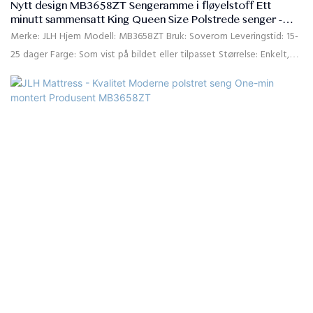
Nytt design MB3658ZT Sengeramme i fløyelstoff Ett
minutt sammensatt King Queen Size Polstrede senger -
JLH HOME
Merke: JLH Hjem Modell: MB3658ZT Bruk: Soverom Leveringstid: 15-
25 dager Farge: Som vist på bildet eller tilpasset Størrelse: Enkelt,
dobbel, dronning, konge, tilpasset størrelse Materiale: Høykvalitets
linstoff, høy tetthet rebound skum, massiv furu, MDF
Kvalitetskontroll: 100% pakke seng ramme inspeksjon: 100% separat
sengebord inspeksjon: to. kartonger.
Betalingsbetingelser: 30% T/T forhåndsbetaling, 70% balanse mot
B/L kopien etter forsendelse