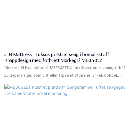
JLH Mattress - Luksus polstret seng i bomullsstoff
Knappdesign med fotbrett Mørkegrå MB3502ZT
Merke: JLH HomeModel: MB3502ZTUbruk: Soverom Leveringstid: 15-
25 dager Farge: Som vist eller tilpasset Størrelse: Enkel, dobbel,
dronning, king, tilpasset størrelse Materiale: Høykvalitets linstoff,
høydensitetsrebound-skum, massiv furu, MDFKvalitet% Kontroll: 10
sengebrett: 10. pakket separat i to kartonger. Betalingsbetingelser:
30 % T/T forskuddsbetaling, 70 % balanse mot B/L kopien etter
forsendelse