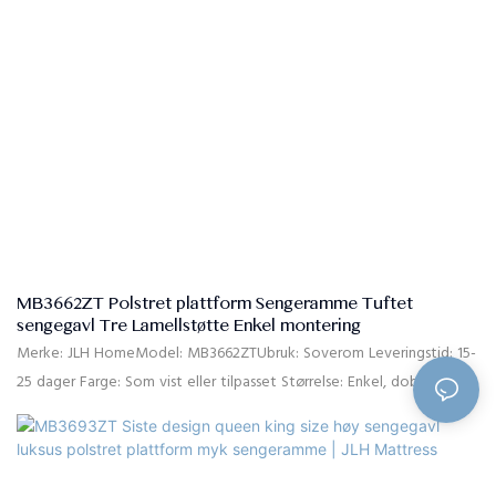
MB3662ZT Polstret plattform Sengeramme Tuftet
sengegavl Tre Lamellstøtte Enkel montering
Merke: JLH HomeModel: MB3662ZTUbruk: Soverom Leveringstid: 15-
25 dager Farge: Som vist eller tilpasset Størrelse: Enkel, dobbel,
dronning, king, tilpasset størrelseMateriale: Høykvalitets linstoff,
høydensitet rebound skum, massiv furu, MDFKvalitet% Kontroll: 10
sengebrett: 10 pakket separat i to kartonger. Betalingsbetingelser: