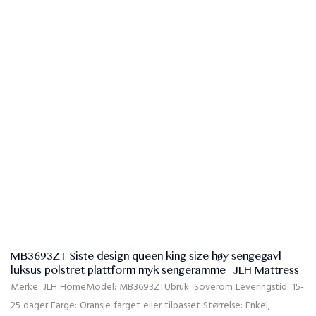
30 % T/T forskuddsbetaling, 70 % balanse mot B/L kopien etter
forsendelse
MB3693ZT Siste design queen king size høy sengegavl
luksus polstret plattform myk sengeramme | JLH Mattress
Merke: JLH HomeModel: MB3693ZTUbruk: Soverom Leveringstid: 15-
25 dager Farge: Oransje farget eller tilpasset Størrelse: Enkel,