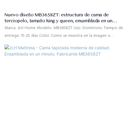
Nuevo diseño MB3658ZT: estructura de cama de
terciopelo, tamaño king y queen, ensamblada en un
minuto. Camas tapizadas - JLH HOME
Marca: JLH Home Modelo: MB3658ZT Uso: Dormitorio Tiempo de
entrega: 15-25 días Color: Como se muestra en la imagen o
personalizado Tamaño: Individual, doble, queen, king, tamaño
personalizado Material: Tela de lino de alta calidad, espuma de
rebote de alta densidad, madera maciza de pino, MDF Control de
calidad: Inspección del 100% antes del embalaje Paquete: La
cabecera y el marco de la cama se empaquetan por separado en
dos cajas de cartón.
Condiciones de pago: pago por adelantado del 30% T/T, saldo del
70% contra copia del conocimiento de embarque después del
envío