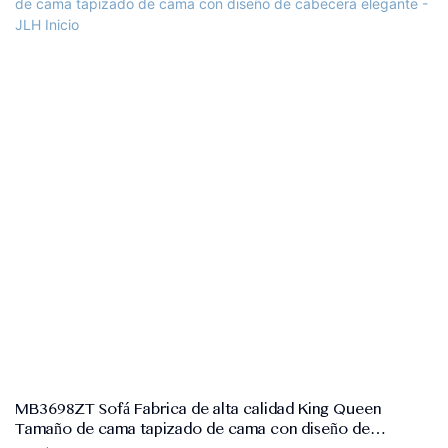
Color: gris o personalizado
Tamaño: Single, Doble, Queen, King, Tamaño personalizado
Material de cabecera: tela sofá de alta calidad, marco de madera
sólida+madera contrachapada, espuma de alta densidad
Material base de la cama: tela sofá de alta calidad, MDF, listones de
madera de álamo sólido, espuma de alta densidad,
Pies electrochados, conectores de acero galvanizado, soportes
centrales incluidos.
Control de calidad: 100% de inspección antes de empacar
Paquete: la cabecera y el marco de la cama están empaquetados
por separado en dos cartones.
Condiciones de pago: pago por adelantado del 30% T/T, saldo del
70% contra copia del conocimiento de embarque después del
envío
MB3698ZT Sofá Fabrica de alta calidad King Queen
Tamaño de cama tapizado de cama con diseño de