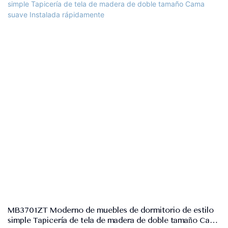
Color: azul o personalizado
Tamaño: Single, Doble, Queen, King, Tamaño personalizado
Control de calidad: 100% de inspección antes de empacar
Paquete: la cabecera y el marco de la cama se empaquetan por
separado en dos cartones
Condiciones de pago: 30% T/T PAGO AVANZADO, 70% de saldo
frente a la copia B/L después del envío
Material: tela sofá de alta calidad, marco de madera maciza+madera
contrachapada, espuma de alta densidad, madera de álamo sólido,
MDF
MB3701ZT Moderno de muebles de dormitorio de estilo
simple Tapicería de tela de madera de doble tamaño Cama