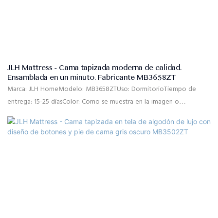
JLH Mattress - Cama tapizada moderna de calidad.
Ensamblada en un minuto. Fabricante MB3658ZT
Marca: JLH HomeModelo: MB3658ZTUso: DormitorioTiempo de
entrega: 15-25 díasColor: Como se muestra en la imagen o
personalizadoTamaño: Individual, doble, queen, king, tamaño
personalizadoMaterial: Tela de lino de alta calidad, espuma de
rebote de alta densidad, madera maciza de pino, MDFControl de
calidad: Inspección del 100% antes del embalajePaquete: La
cabecera y el marco de la cama se empaquetan por separado en
dos cajas.Condiciones de pago: 30% T/T pago por adelantado, 70%
saldo contra la copia B/L después del envío