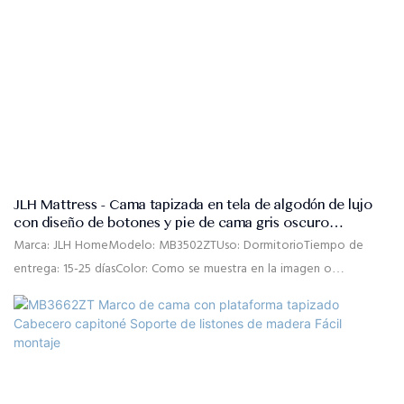
JLH Mattress - Cama tapizada en tela de algodón de lujo
con diseño de botones y pie de cama gris oscuro
MB3502ZT
Marca: JLH HomeModelo: MB3502ZTUso: DormitorioTiempo de
entrega: 15-25 díasColor: Como se muestra en la imagen o
personalizadoTamaño: Individual, doble, queen, king, tamaño
personalizadoMaterial: Tela de lino de alta calidad, espuma de
rebote de alta densidad, madera maciza de pino, MDFControl de
calidad: 100% de inspección antes del embalajePaquete: La
cabecera y el marco de la cama se empaquetan por separado en