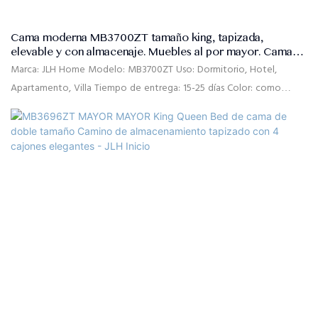
Cama moderna MB3700ZT tamaño king, tapizada,
elevable y con almacenaje. Muebles al por mayor. Cama
de lujo con capitoné suave - JLH HOME
Marca: JLH Home Modelo: MB3700ZT Uso: Dormitorio, Hotel,
Apartamento, Villa Tiempo de entrega: 15-25 días Color: como
muestra la imagen o personalizado Tamaño: Individual, doble, queen,
king, tamaño personalizado Control de calidad: 100% de inspección
antes del embalaje Paquete: La cabecera y el marco de la cama se
empaquetan por separado en dos cajas de cartón Condiciones de
pago: 30% de pago por adelantado T/T, 70% de saldo contra la
copia B/L después del envío Material: Tela de sofá de alta calidad,
espuma de rebote de alta densidad, madera maciza de álamo, MDF,
pies galvanizados