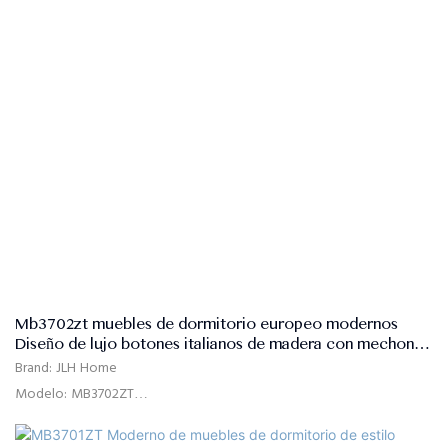
Mb3702zt muebles de dormitorio europeo modernos
Diseño de lujo botones italianos de madera con mechones
de cama doble - JLH HOME
Brand: JLH Home
Modelo: MB3702ZT
Uso: dormitorio, hotel, apartamento, villa
Tiempo de entrega: 15-25 días