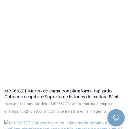
dos cajas.Condiciones de pago: 30% T/T pago por adelantado, 70%
saldo contra la copia B/L después del envío
MB3662ZT Marco de cama con plataforma tapizado
Cabecero capitoné Soporte de listones de madera Fácil
montaje
Marca: JLH HomeModelo: MB3662ZTUso: DormitorioTiempo de
entrega: 15-25 díasColor: Como se muestra en la imagen o
personalizadoTamaño: Individual, doble, queen, king, tamaño
personalizadoMaterial: Tela de lino de alta calidad, espuma de