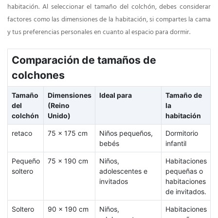
habitación. Al seleccionar el tamaño del colchón, debes considerar
factores como las dimensiones de la habitación, si compartes la cama
y tus preferencias personales en cuanto al espacio para dormir.
Comparación de tamaños de
colchones
Tamaño
Dimensiones
Ideal para
Tamaño de
del
(Reino
la
colchón
Unido)
habitación
retaco
75 x 175 cm
Niños pequeños,
Dormitorio
bebés
infantil
Pequeño
75 x 190 cm
Niños,
Habitaciones
soltero
adolescentes e
pequeñas o
invitados
habitaciones
de invitados.
Soltero
90 x 190 cm
Niños,
Habitaciones