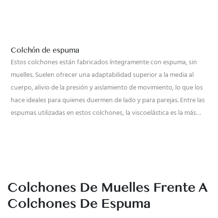
Colchón de espuma
C
Estos colchones están fabricados íntegramente con espuma, sin
L
muelles. Suelen ofrecer una adaptabilidad superior a la media al
d
cuerpo, alivio de la presión y aislamiento de movimiento, lo que los
t
hace ideales para quienes duermen de lado y para parejas. Entre las
y
espumas utilizadas en estos colchones, la viscoelástica es la más
m
conocida.
d
s
q
l
p
Colchones De Muelles Frente A
y
Colchones De Espuma
e