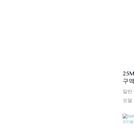
주문:
격 조건
항) 
세부 
나무 팔
BS717
US,
부터
25
라 3
구역
이어
일반 
매
모델 
HOM
러운 
100