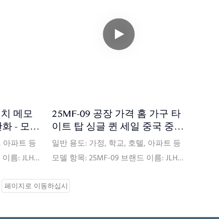
50개) 가격
가격 조건: FOB, C&F, CIF (선택 사항) 결
 사항) 지불 조
제 조건: L/CT/T (선택 사항) 포장 상세:
장 세부 정보:
PVC 백, 골판지 상자, 평판형 목재 팔레
평한 나무 팔레
트 인증: ISPA, CFR1633, BS7177, BSCI,
177, BSCI,
SQP, Oeko-Tex, CertiPUR-US, FSC, ECO
S, FSC, ECO
배송: 보증금 수령일로부터 주문하신
부터 주문한
제품 종류 및 수량에 따라 30일 이내에
30일 이내
배송됩니다.
인치 메모
25MF-09 공장 가격 홈 가구 타
화 - 모션
이트 탑 싱글 퀸 세일 중국 중간
S 인증
견고 메모리 폼 스펀지 매트리
, 아파트 등
일반 용도: 가정, 학교, 호텔, 아파트 등
스 - JLH HOME
이름: JLH
모델 항목: 25MF-09 브랜드 이름: JLH
: 중국 부드
HOME 크기: 맞춤형 원산지: 중국 연성
 능력:
경도: Comfort Medium 공급 능력:
 보증 최소 주문
90000pcs/month 보증: 10년 보증 최소
50개) 가격
주문: 20피트 컨테이너(대략 150개) 가