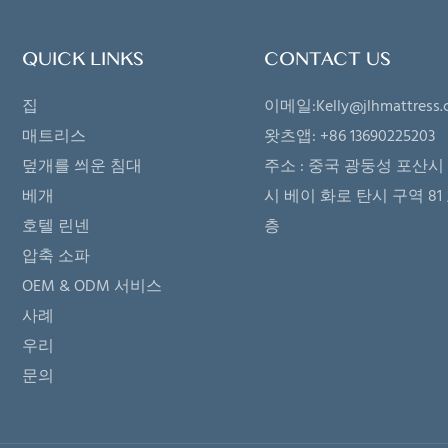
건: L/CT/T (선택 사항) 포장 상세:
조건: FOB, C&F, CIF(선택
 백, 골판지 상자, 평판형 목재 팔레
건: L/CT/T(선택 사항) 포
QUICK LINKS
CONTACT US
 ISPA, CFR1633, BS7177, BSCI,
PVC 가방, 판지 상자, 평
집
이메일:
Kelly@jlhmattress.
Oeko-Tex, CertiPUR-US, FSC, ECO
트 인증서: ISPA, CFR1633, BS7
매트리스
왓츠앱: +86 13690225203
: 보증금 수령일로부터 주문하신
SQP, Oeko-Tex, CertiPUR-U
덮개를 씌운 침대
주소 :
중국 광둥성 포산시 
종류 및 수량에 따라 30일 이내에
배송: 보증금을 받은 날짜
베개
시 베이 화로 탄시 구역 81 
됩니다.
제품의 유형과 수량에 따라 
호텔 린넨
층
에 제품을 배송합니다.
압축 소파
OEM & ODM 서비스
사례
우리
문의