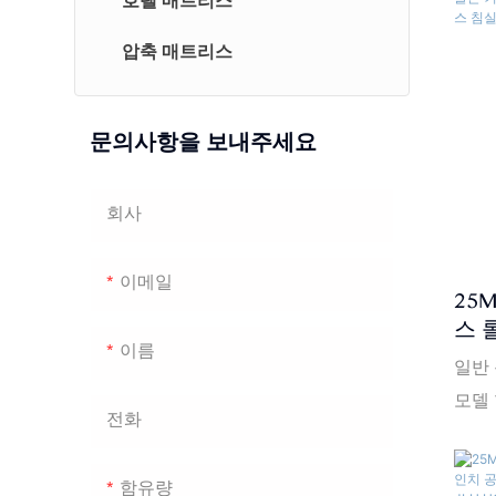
호텔 매트리스
압축 매트리스
문의사항을 보내주세요
회사
이메일
25
스 
이름
인치
일반 
트리
모델 
전화
HOM
경도: 
함유량