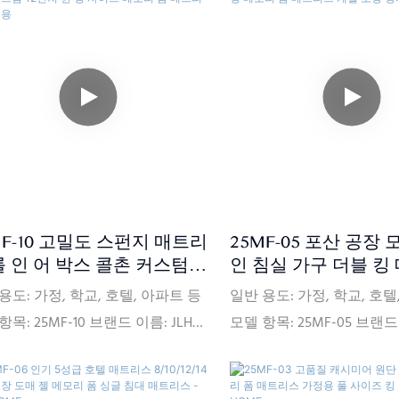
MF-10 고밀도 스펀지 매트리
25MF-05 포산 공장
롤 인 어 박스 콜촌 커스텀 12
인 침실 가구 더블 킹
 퀸 킹 사이즈 메모리 폼 매
매트리스 개별 포장 
용도: 가정, 학교, 호텔, 아파트 등
일반 용도: 가정, 학교, 호텔
스 침실용
항목: 25MF-10 브랜드 이름: JLH
모델 항목: 25MF-05 브랜드 
E 크기: 맞춤형 원산지: 중국 연성
HOME 크기: 맞춤형 원산지
Comfort Medium 공급 능력:
경도: Comfort Medium 공