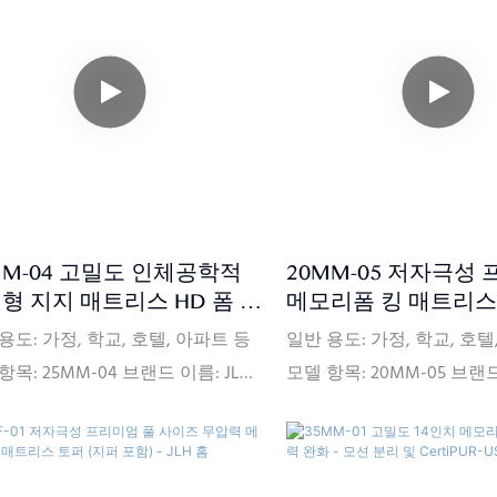
 20피트 컨테이너(대략 150개) 가
주문: 20피트 컨테이너(대략 
: FOB, C<000000>F, CIF(선택 사
격 조건: FOB, C<000000>F
지불 조건: L/CT/T(선택 사항) 포장
항) 지불 조건: L/CT/T(선
정보: PVC 가방, 판지 상자, 평평한
세부 정보: PVC 가방, 판지
레트 인증서: ISPA, CFR1633,
나무 팔레트 인증서: ISPA, CF
7, BSCI, SQP, Oeko-Tex, CertiPUR-
BS7177, BSCI, SQP, Oeko-Tex
 FSC, ECO 배송: 보증금을 받은 날짜
US, FSC, ECO 배송: 보증
 주문한 제품의 유형과 수량에 따
터 주문한 제품의 유형과 
MM-04 고밀도 인체공학적
20MM-05 저자극성
0일 이내에 제품을 배송합니다.
30일 이내에 제품을 배송합
형 지지 매트리스 HD 폼 레
메모리폼 킹 매트리스
가 있는 무압력 메모리폼
(세탁 가능 지퍼 커버 
용도: 가정, 학교, 호텔, 아파트 등
일반 용도: 가정, 학교, 호텔
트리스
JLH Home
항목: 25MM-04 브랜드 이름: JLH
모델 항목: 20MM-05 브랜드
E 크기: 맞춤형 원산지: 중국 부드
HOME 크기: 맞춤형 원산지
경도: 편안한 중간 공급 능력:
러운 경도: 편안한 중간 공급
,000개/월 보증: 10년 보증 최소 주문
100,000개/월 보증: 10년