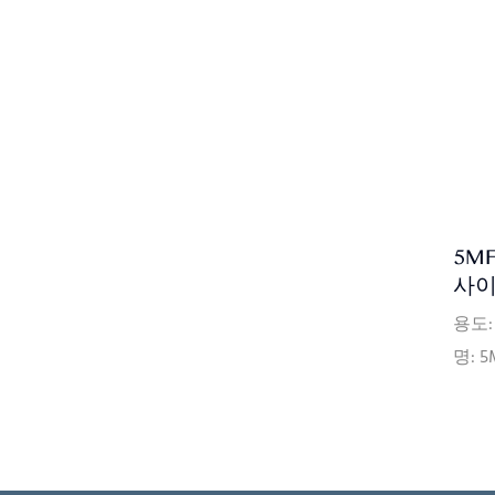
량: 
조건: 
건: 
PVC
트 인증서
SQP, 
배송
제품의
5M
에 
사이
리스 
용도:
명: 5
즈: 
한 중
년 보
가격 조