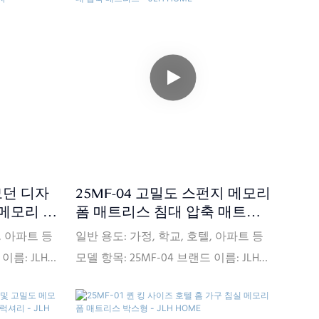
 모던 디자
25MF-04 고밀도 스펀지 메모리
 메모리 폼
폼 매트리스 침대 압축 매트리
상자
스 - JLH HOME
, 아파트 등
일반 용도: 가정, 학교, 호텔, 아파트 등
이름: JLH
모델 항목: 25MF-04 브랜드 이름: JLH
: 중국 연성
HOME 크기: 맞춤형 원산지: 중국 연성
급 능력:
경도: Comfort Medium 공급 능력: