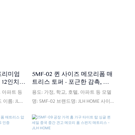
150개) 가
주문: 20피트 컨테이너(대략 150개) 가
, CIF(선택 사
격 조건: FOB, C<000000>F, CIF(선택 사
택 사항) 포장
항) 지불 조건: L/CT/T(선택 사항) 포장
 상자, 평평한
세부 정보: PVC 가방, 판지 상자, 평평한
R1633,
나무 팔레트 인증서: ISPA, CFR1633,
, CertiPUR-
BS7177, BSCI, SQP, Oeko-Tex, CertiPUR-
금을 받은 날부
US, FSC, ECO 배송: 보증금을 받은 날짜
수량에 따라
부터 주문한 제품의 유형과 수량에 따
 프리미엄
5MF-02 퀸 사이즈 메모리폼 매
니다.
라 30일 이내에 제품을 배송합니다.
 12인치
트리스 토퍼 - 포근한 감촉, 시
포함) -
원함, 압력 완화 기능
, 아파트 등
용도: 가정, 학교, 호텔, 아파트 등 모델
 이름: JLH
명: 5MF-02 브랜드명: JLH HOME 사이
: 중국 부드
즈: 맞춤 제작 원산지: 중국 경도: 편안
 능력:
한 중간 공급 능력: 월 10만 개 보증: 10
 보증 최소 주문
년 보증 최소 주문량: 20피트 컨테이너