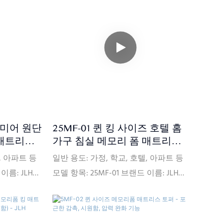
10년 보증 최소
90000pcs/month 보증: 10년 보증 최소
150개) 가
주문: 20피트 컨테이너(대략 150개) 가
, CIF(선택 사
격 조건: FOB, C<000000>F, CIF(선택 사
택 사항) 포장
항) 지불 조건: L/CT/T(선택 사항) 포장
 상자, 평평한
세부 정보: PVC 가방, 판지 상자, 평평한
R1633,
나무 팔레트 인증서: ISPA, CFR1633,
, CertiPUR-
BS7177, BSCI, SQP, Oeko-Tex, CertiPUR-
금을 받은 날짜
US, FSC, ECO 배송: 보증금을 받은 날짜
 수량에 따
부터 주문한 제품의 유형과 수량에 따
시미어 원단
25MF-01 퀸 킹 사이즈 호텔 홈
송합니다.
라 30일 이내에 제품을 배송합니다.
 매트리스
가구 침실 메모리 폼 매트리스
럭셔리 -
박스형 - JLH HOME
, 아파트 등
일반 용도: 가정, 학교, 호텔, 아파트 등
이름: JLH
모델 항목: 25MF-01 브랜드 이름: JLH
: 중국 연성
HOME 크기: 맞춤형 원산지: 중국 연성
급 능력:
경도: Comfort Medium 공급 능력:
10년 보증 최소
90000pcs/month 보증: 10년 보증 최소