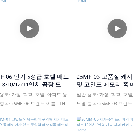
0pcs/month 보증: 10년 보증 최소
90000pcs/month 보증: 
 20피트 컨테이너(대략 150개) 가
주문: 20피트 컨테이너(대략 
: FOB, C<000000>F, CIF(선택 사
격 조건: FOB, C<000000>F
지불 조건: L/CT/T(선택 사항) 포장
항) 지불 조건: L/CT/T(선
정보: PVC 가방, 판지 상자, 평평한
세부 정보: PVC 가방, 판지
레트 인증서: ISPA, CFR1633,
나무 팔레트 인증서: ISPA, CF
7, BSCI, SQP, Oeko-Tex, CertiPUR-
BS7177, BSCI, SQP, Oeko-Tex
 FSC, ECO 배송: 보증금을 받은 날짜
US, FSC, ECO 배송: 보증
 주문한 제품의 유형과 수량에 따
부터 주문한 제품의 유형과
MF-06 인기 5성급 호텔 매트
25MF-03 고품질 캐
0일 이내에 제품을 배송합니다.
라 30일 이내에 제품을 배
8/10/12/14인치 공장 도매
및 고밀도 메모리 폼
메모리 폼 싱글 침대 매트리
가정용 풀 사이즈 킹 
용도: 가정, 학교, 호텔, 아파트 등
일반 용도: 가정, 학교, 호텔
 JLH HOME
JLH HOME
항목: 25MF-06 브랜드 이름: JLH
모델 항목: 25MF-03 브랜드 
E 크기: 맞춤형 원산지: 중국 연성
HOME 크기: 맞춤형 원산지
Comfort Medium 공급 능력:
경도: Comfort Medium 공
0pcs/month 보증: 10년 보증 최소
90000pcs/month 보증: 