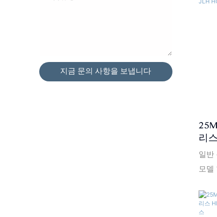
9000
주문:
격 조건
항) 
세부 
지금 문의 사항을 보냅니다
나무 팔
BS717
US,
부터
25
라 3
리스 
젤 
일반 
스 -
모델 
HOM
경도: 
9000