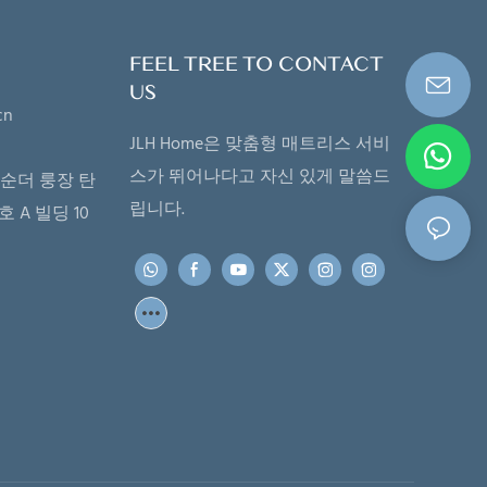
 사항) 지불 조
격 조건: FOB, C<000000>F, CIF(선택 사
장 세부 정보:
항) 지불 조건: L/CT/T(선택 사항) 포장
FEEL TREE TO CONTACT
평한 나무 팔레
세부 정보: PVC 가방, 판지 상자, 평평한
US
cn
177, BSCI,
나무 팔레트 인증서: ISPA, CFR1633,
JLH Home은 맞춤형 매트리스 서비
S, FSC, ECO
BS7177, BSCI, SQP, Oeko-Tex, CertiPUR-
스가 뛰어나다고 자신 있게 말씀드
순더 룽장 탄
부터 주문한
US, FSC, ECO 배송: 보증금을 받은 날짜
립니다.
호 A 빌딩 10
30일 이내
부터 주문한 제품의 유형과 수량에 따
라 30일 이내에 제품을 배송합니다.