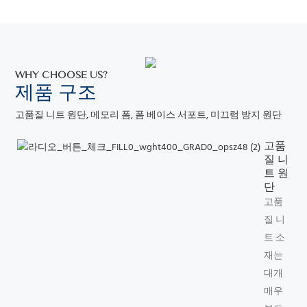
WHY CHOOSE US?
제품
구조
고품질 니트 원단, 메모리 폼, 폼 베이스 서포트, 미끄럼 방지 원단
고품
질 니
트 원
단
고품
질 니
트 소
재는
대개
매우