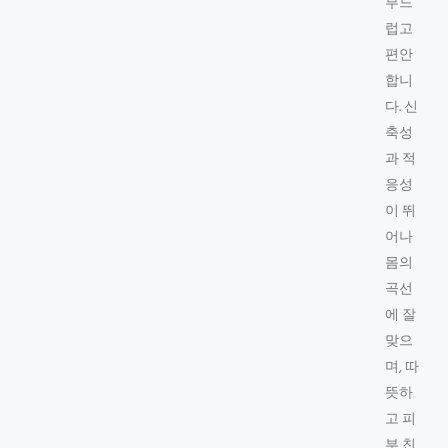
부드
럽고
편안
합니
다. 신
축성
과 적
응성
이 뛰
어나
몸의
곡선
에 잘
맞으
며, 따
뜻하
고 피
부 친