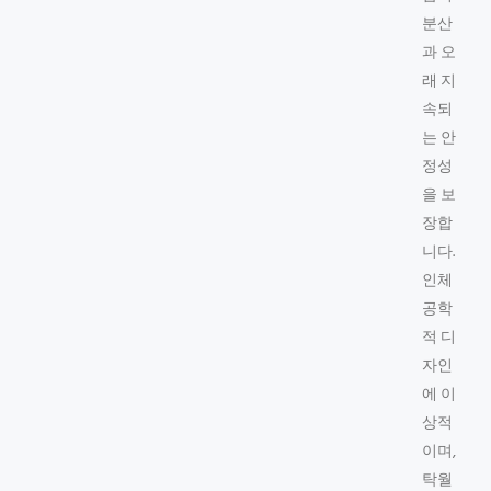
분산
과 오
래 지
속되
는 안
정성
을 보
장합
니다.
인체
공학
적 디
자인
에 이
상적
이며,
탁월