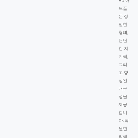
HD 하
드폼
은 정
밀한
형태,
탄탄
한 지
지력,
그리
고 향
상된
내구
성을
제공
합니
다. 탁
월한
압력