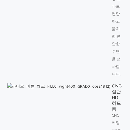
과로
편안
하고
꿈처
럼 편
안한
수면
을 선
사합
니다.
CNC
절단
HD
하드
폼
CNC
커팅