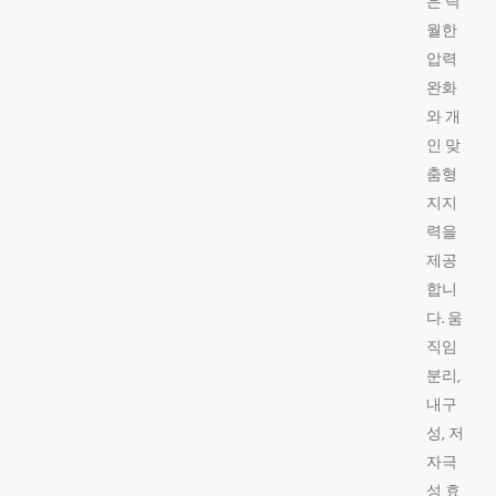
은 탁
월한
압력
완화
와 개
인 맞
춤형
지지
력을
제공
합니
다. 움
직임
분리,
내구
성, 저
자극
성 효