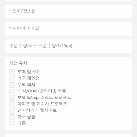
전화/왓츠앱
귀하의 이메일
주문 수량(최소 주문 수량: 1x20gp)
사업 유형
도매 및 소매
가구 체인점
무역 회사
OEM/ODM/프라이빗 라벨
호텔 &amp; 리조트 프로젝트
아파트 및 기숙사 프로젝트
전자상거래 웹사이트
가구 공장
다른