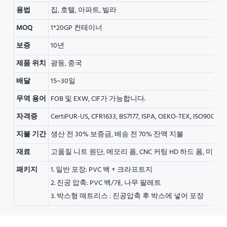
용법
집, 호텔, 아파트, 빌라
MOQ
1*20GP 컨테이너
보증
10년
제품 위치
광둥, 중국
배달
15~30일
무역 용어
FOB 및 EXW, CIF가 가능합니다.
자격증
CertiPUR-US, CFR1633, BS7177, ISPA, OEKO-TEX, ISO9001, B
지불 기간
생산 전 30% 보증금, 배송 전 70% 잔액 지불
재료
고품질 니트 원단, 메모리 폼, CNC 커팅 HD 하드 폼, 미끄
패키지
1. 일반 포장: PVC 백 + 크라프트지
2. 진공 압축: PVC 백/개, 나무 팔레트
3. 박스형 매트리스 : 진공압축 후 박스에 넣어 포장