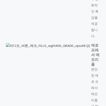
화적
인 촉
감을
제공
합니
다.
제로
프레
셔 메
모리
폼
편안
한 제
로 프
레셔
메모
리폼