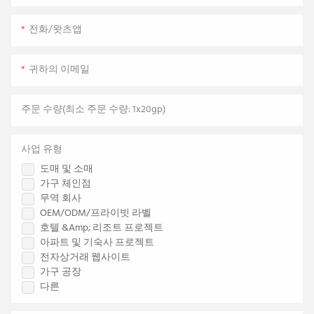
전화/왓츠앱
귀하의 이메일
주문 수량(최소 주문 수량: 1x20gp)
사업 유형
도매 및 소매
가구 체인점
무역 회사
OEM/ODM/프라이빗 라벨
호텔 &amp; 리조트 프로젝트
아파트 및 기숙사 프로젝트
전자상거래 웹사이트
가구 공장
다른