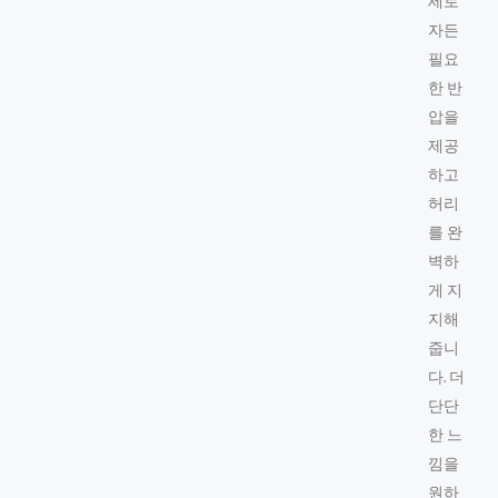
세로
자든
필요
한 반
압을
제공
하고
허리
를 완
벽하
게 지
지해
줍니
다. 더
단단
한 느
낌을
원하