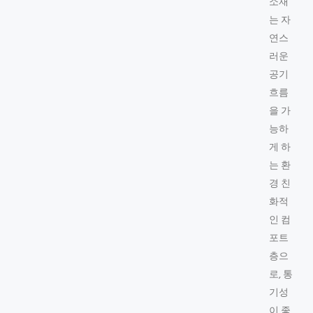
소재
는 자
연스
러운
공기
흐름
을 가
능하
게 하
는 환
경 친
화적
인 컴
포트
층으
로, 통
기성
이 좋