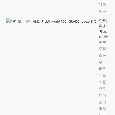
와줍
니다.
압력
완화
메모
리 폼
이 매
트리
스는
부드
러운
메모
리폼
으로
되어
있어
잠자