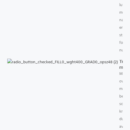
luftst
mer f
natts
er pu
støtt
forhin
nuppi
Tryk
minn
Mykt 
over 
madra
behage
som o
kropp
du so
avlast