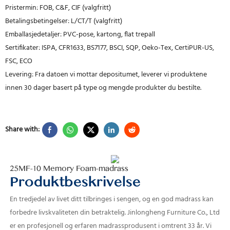
Pristermin: FOB, C&F, CIF (valgfritt)
Betalingsbetingelser: L/CT/T (valgfritt)
Emballasjedetaljer: PVC-pose, kartong, flat trepall
Sertifikater: ISPA, CFR1633, BS7177, BSCI, SQP, Oeko-Tex, CertiPUR-US,
FSC, ECO
Levering: Fra datoen vi mottar depositumet, leverer vi produktene
innen 30 dager basert på type og mengde produkter du bestilte.
Share with:
25MF-10 Memory Foam-madrass
Produktbeskrivelse
En tredjedel av livet ditt tilbringes i sengen, og en god madrass kan
forbedre livskvaliteten din betraktelig.
Jinlongheng Furniture Co., Ltd
er en profesjonell og erfaren madrassprodusent i omtrent 33 år. Vi