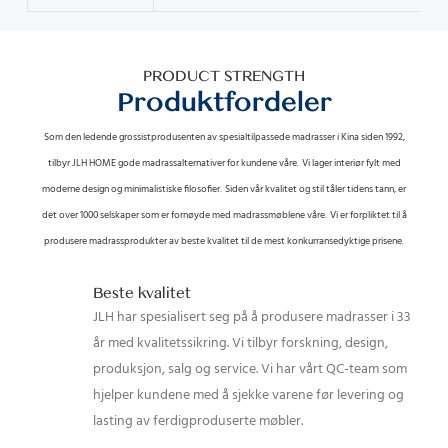
PRODUCT STRENGTH
Produktfordeler
Som den ledende grossistprodusenten av spesialtilpassede madrasser i Kina siden 1992,
tilbyr JLH HOME gode madrassalternativer for kundene våre.
Vi lager interiør fylt med
moderne design og minimalistiske filosofier.
Siden vår kvalitet og stil tåler tidens tann, er
det over 1000 selskaper som er fornøyde med madrassmøblene våre.
Vi er forpliktet til å
produsere madrassprodukter av beste kvalitet til de mest konkurransedyktige prisene.
Beste kvalitet
JLH har spesialisert seg på å produsere madrasser i 33
år med kvalitetssikring. Vi tilbyr forskning, design,
produksjon, salg og service. Vi har vårt QC-team som
hjelper kundene med å sjekke varene før levering og
lasting av ferdigproduserte møbler.