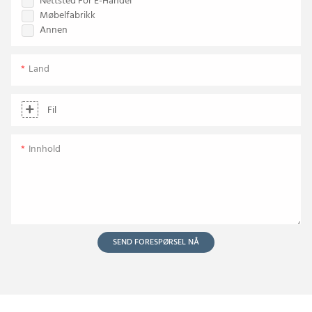
Nettsted For E-Handel
Møbelfabrikk
Annen
Land
Fil
Innhold
SEND FORESPØRSEL NÅ