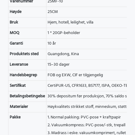
Varenummer
25MF-10
Høyde
25CM
Bruk
Hjem, hotell, leilighet, villa
MOQ
1 * 20GP-beholder
Garanti
10 år
Produktets sted
Guangdong, Kina
Leveranse
15–30 dager
Handelsbegrep
FOB og EXW, CIF er tilgjengelig
Sertifikat
CertiPUR-US, CFR1633, BS7177, ISPA, OEKO-TEX, I
Betalingsbetingelse
30% depositum før produksjon, 70% saldo skal b
Materialer
Høykvalitets strikket stoff, minneskum, støtte av
Pakke
1. Normal pakking: PVC-pose + kraftpapir
2. Vakuumkompress: PVC-pose/-stk, trepall
3. Madrass i eske: vakuumkomprimert, rullet i en