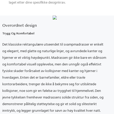
laget etter dine spesifikke designkrav.
Overordnet design
Trygg Og Komfortabel
Det klassiske rektangulære utseendet til svampmadrasser er enkelt
og elegant, med glatte og naturlige linjer, og avrundede kanter og
hjørner er et viktig høydepunkt.
Madrassen gir ikke bare en skånsom
og komfortabel visuell opplevelse, men den unngår også effektivt
fysiske skader forårsaket av kollisjoner med kanter og hjørner i
hverdagen.
Enten det er barnefamilier, eldre eller travle
kontorarbeidere, trenger de ikke å bekymre seg for utilsiktede
kollisjoner, noe som gir en følelse av trygghet til hjemmelivet.
Den
jevne tykkelsen fremhever madrassens solide struktur fra siden, og
demonstrerer pålitelig støtteytelse og gir et solid og slitesterkt
inntrykk, og legger grunnlaget for søvn av høy kvalitet hver natt.