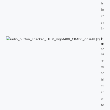
trykk
første
komfor
synes 
å tro.
Høy
mots
skum
Det f
gir n
mottr
sovest
tilbyr
støtte
korsr
er ogs
foretr