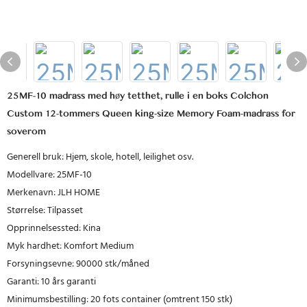
25MF-10 madrass med høy tetthet, rulle i en boks Colchon
Custom 12-tommers Queen king-size Memory Foam-madrass for
soverom
Generell bruk: Hjem, skole, hotell, leilighet osv.
Modellvare: 25MF-10
Merkenavn: JLH HOME
Størrelse: Tilpasset
Opprinnelsessted: Kina
Myk hardhet: Komfort Medium
Forsyningsevne: 90000 stk/måned
Garanti: 10 års garanti
Minimumsbestilling: 20 fots container (omtrent 150 stk)