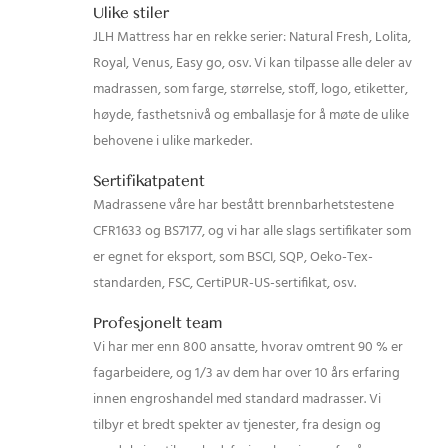
Ulike stiler
JLH Mattress har en rekke serier: Natural Fresh, Lolita,
Royal, Venus, Easy go, osv. Vi kan tilpasse alle deler av
madrassen, som farge, størrelse, stoff, logo, etiketter,
høyde, fasthetsnivå og emballasje for å møte de ulike
behovene i ulike markeder.
Sertifikatpatent
Madrassene våre har bestått brennbarhetstestene
CFR1633 og BS7177, og vi har alle slags sertifikater som
er egnet for eksport, som BSCI, SQP, Oeko-Tex-
standarden, FSC, CertiPUR-US-sertifikat, osv.
Profesjonelt team
Vi har mer enn 800 ansatte, hvorav omtrent 90 % er
fagarbeidere, og 1/3 av dem har over 10 års erfaring
innen engroshandel med standard madrasser. Vi
tilbyr et bredt spekter av tjenester, fra design og