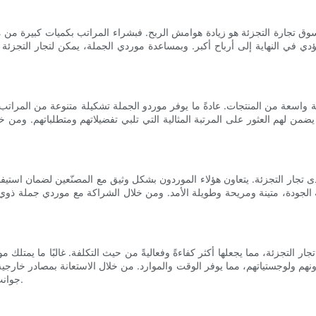
سوق تجارة التجزئة هو زيادة هوامش الربح. فبشراء المراتب بكميات كبيرة من 
ؤدي في النهاية إلى أرباح أكبر. وبمساعدة موردي الجملة، يمكن لتجار التجزئ
 واسعة من المنتجات. عادةً ما يوفر موردو الجملة تشكيلة متنوعة من المراتب، 
 يضمن لهم العثور على المرتبة المثالية التي تلبي تفضيلاتهم ومتطلباتهم. ومن 
ى تجار التجزئة. يتعاون هؤلاء الموردون بشكل وثيق مع المصنّعين لضمان استيفا
ة الجودة، متينة ومريحة وطويلة الأمد. ومن خلال الشراكة مع موردي جملة ذوي
ار التجزئة، مما يجعلها أكثر كفاءةً وفعاليةً من حيث التكلفة. غالبًا ما يمتلك
نهم ولوجستياتهم، مما يوفر الوقت والموارد. من خلال الاستعانة بمصادر خارجية ل
جوانب أخرى من أعمالهم، مثل التسويق وخدمة العملاء، لتعزيز النمو والنجاح.