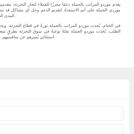
يقدم موردو المراتب بالجملة دعمًا معززًا للعملاء لتجار التجزئة، مقدم
موردي الجملة على أتم الاستعداد لتقديم الدعم وحل أي مشاكل قد تنش
المدى الطويل. من خلال العمل مع موردي جملة موثوقين، يمكن لتجار التجزئة الوصول إلى ثروة من المعرفة والخبرة لمساعدتهم على النجاح في سوق تنافسية.
في الختام، يُحدث موردو المراتب بالجملة ثورةً في قطاع التجزئة، ويخ
الطلب، يُحدث موردو الجملة نقلةً نوعيةً في سوق التجزئة بطرقٍ متع
استثنائي يُميزهم عن منافسيهم. ومع استمرار تطور قطاع التجزئة، سيظل موردو المراتب بالجملة شريكًا حيويًا لتجار التجزئة الذين يتطلعون إلى النجاح في سوقٍ ديناميكيةٍ ودائمة التغير.