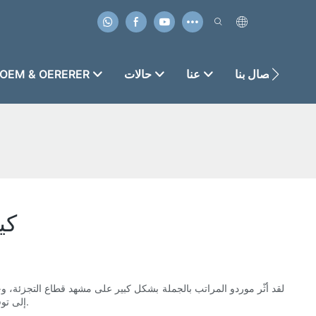
الاتصال بنا
عنا
حالات
OEM & OERERER
كي
لقد أثّر موردو المراتب بالجملة بشكل كبير على مشهد قطاع التجزئة، وخاص
إلى توفير مجموعة متنوعة من المنتجات. في هذه المقالة، سنستكشف كيف يُعيد موردو المراتب بالجملة تشكيل قطاع التجزئة، ويخلقون فرصًا جديدةً للازدهار.