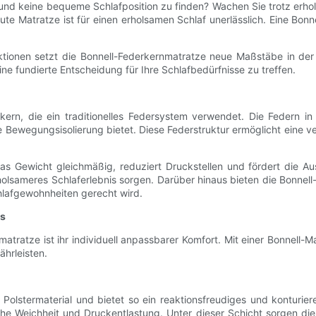
en und keine bequeme Schlafposition zu finden? Wachen Sie trotz e
 gute Matratze ist für einen erholsamen Schlaf unerlässlich. Eine Bo
nktionen setzt die Bonnell-Federkernmatratze neue Maßstäbe in der S
ine fundierte Entscheidung für Ihre Schlafbedürfnisse zu treffen.
kern, die ein traditionelles Federsystem verwendet. Die Federn i
Bewegungsisolierung bietet. Diese Federstruktur ermöglicht eine v
das Gewicht gleichmäßig, reduziert Druckstellen und fördert die A
olsameres Schlaferlebnis sorgen. Darüber hinaus bieten die Bonnell
hlafgewohnheiten gerecht wird.
is
ratze ist ihr individuell anpassbarer Komfort. Mit einer Bonnell-Mat
hrleisten.
olstermaterial und bietet so ein reaktionsfreudiges und konturier
e Weichheit und Druckentlastung. Unter dieser Schicht sorgen die