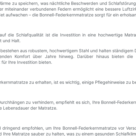
, Wärme zu speichern, was nächtliche Beschwerden und Schlafstörung
r miteinander verbundenen Federn ermöglicht eine bessere Luftzirk
et aufwachen – die Bonnell-Federkernmatratze sorgt für ein erholsa
die Schlafqualität ist die Investition in eine hochwertige Matrat
t und Halt.
e bestehen aus robustem, hochwertigem Stahl und halten ständigem 
enden Komfort über Jahre hinweg. Darüber hinaus bieten die me
ür Ihre Investition bieten.
kernmatratze zu erhalten, ist es wichtig, einige Pflegehinweise zu b
chhängen zu verhindern, empfiehlt es sich, Ihre Bonnell-Federkern
ie Lebensdauer der Matratze.
 dringend empfohlen, um Ihre Bonnell-Federkernmatratze vor Vers
d Ihre Matratze sauber zu halten, was zu einem gesunden Schlafklim