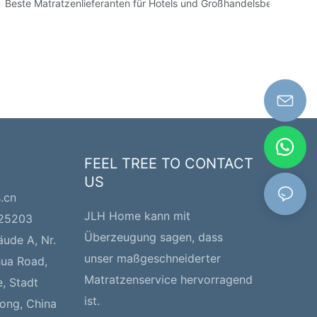
n
Beste Matratzenlieferanten für Hotels und Großhandelsbestellunge
FEEL TREE TO CONTACT
US
s.cn
JLH Home kann mit
225203
Überzeugung sagen, dass
äude A, Nr.
unser maßgeschneiderter
hua Road,
Matratzenservice hervorragend
e, Stadt
ist.
ong, China