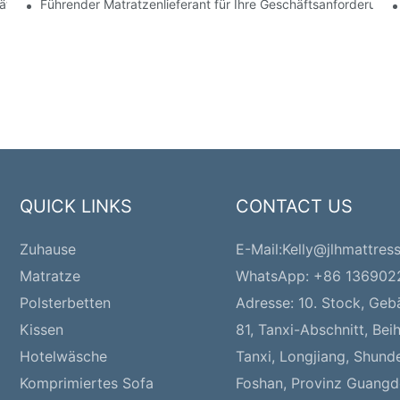
äft
Führender Matratzenlieferant für Ihre Geschäftsanforderunge
QUICK LINKS
CONTACT US
Zuhause
E-Mail:
Kelly@jlhmattres
Matratze
WhatsApp: +86 13690
Polsterbetten
Adresse:
10. Stock, Geb
Kissen
81, Tanxi-Abschnitt, Bei
Hotelwäsche
Tanxi, Longjiang, Shund
Komprimiertes Sofa
Foshan, Provinz Guangd