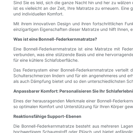
Sind Sie es leid, sich die ganze Nacht hin und her zu wälz
ist es vielleicht an der Zeit, Ihre Matratze zu erneuern. Eine
und individuellen Komfort.
Mit ihrem innovativen Design und ihren fortschrittlichen Fu
einzigartigen Eigenschaften dieser Matratze und hilft Ihnen, e
Was ist eine Bonnell-Federkernmatratze?
Eine Bonnell-Federkernmatratze ist eine Matratze mit Feder
verbunden, was eine stützende Basis und eine hervorragende 
für eine kühlere Schlafoberfläche.
Das Federsystem einer Bonnell-Federkernmatratze verteilt 
Schulterschmerzen lindern und für ein angenehmeres und erh
als auch Dämpfung bietet und so den unterschiedlichsten Sc
Anpassbarer Komfort: Personalisieren Sie Ihr Schlaferlebn
Eines der herausragenden Merkmale einer Bonnell-Federkernmat
so optimalen Komfort und Unterstützung für Ihren Körper gewä
Reaktionsfähige Support-Ebenen
Die Bonnell-Federkernmatratze besteht aus mehreren Lagen P
hochwertigem Schaumstoff oder Plüsch und bietet anfänglich