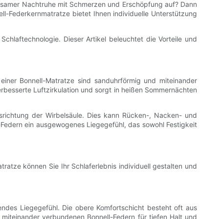
rholsamer Nachtruhe mit Schmerzen und Erschöpfung auf? Dann
nnell-Federkernmatratze bietet Ihnen individuelle Unterstützung
chlaftechnologie. Dieser Artikel beleuchtet die Vorteile und
n einer Bonnell-Matratze sind sanduhrförmig und miteinander
erbesserte Luftzirkulation und sorgt in heißen Sommernächten
usrichtung der Wirbelsäule. Dies kann Rücken-, Nacken- und
-Federn ein ausgewogenes Liegegefühl, das sowohl Festigkeit
ratze können Sie Ihr Schlaferlebnis individuell gestalten und
endes Liegegefühl. Die obere Komfortschicht besteht oft aus
 miteinander verbundenen Bonnell-Federn für tiefen Halt und