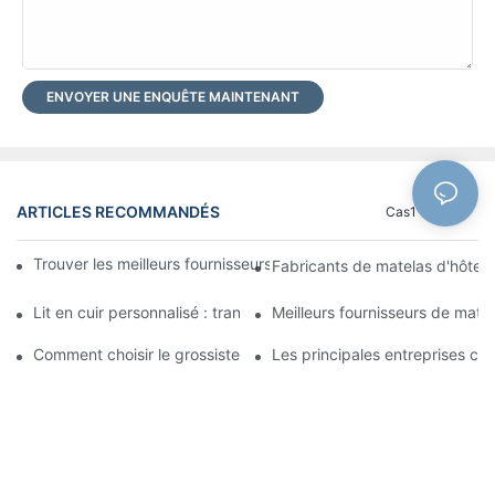
ENVOYER UNE ENQUÊTE MAINTENANT
ARTICLES RECOMMANDÉS
Cas1
Blog
Trouver les meilleurs fournisseurs de lits en gros pour votre mag
Fabricants de matelas d'hôtel : 
Lit en cuir personnalisé : transformez votre chambre en un esp
Meilleurs fournisseurs de matel
Comment choisir le grossiste de matelas le plus adapté à votre a
Les principales entreprises ch