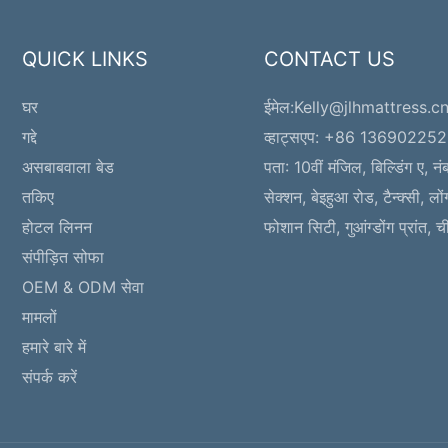
QUICK LINKS
CONTACT US
घर
ईमेल:
Kelly@jlhmattress.c
गद्दे
व्हाट्सएप: +86 13690225
असबाबवाला बेड
पता:
10वीं मंजिल, बिल्डिंग ए, नंब
तकिए
सेक्शन, बेइहुआ रोड, टैन्क्सी, लोंग
होटल लिनन
फोशान सिटी, गुआंग्डोंग प्रांत, च
संपीड़ित सोफा
OEM & ODM सेवा
मामलों
हमारे बारे में
संपर्क करें