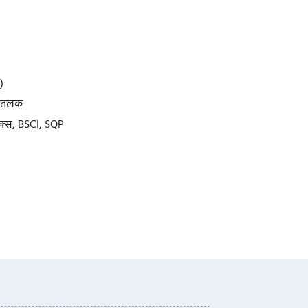
)
शीतलक
ेक्स, BSCI, SQP