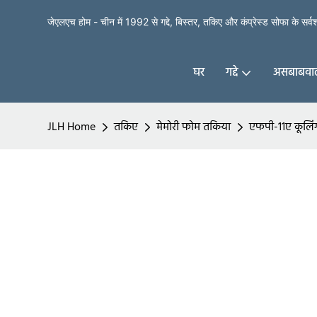
जेएलएच होम - चीन में 1992 से गद्दे, बिस्तर, तकिए और कंप्रेस्ड सोफा के सर्वश्र
घर
गद्दे
असबाबवाल
JLH Home
तकिए
मेमोरी फोम तकिया
एफपी-11ए कूलिंग