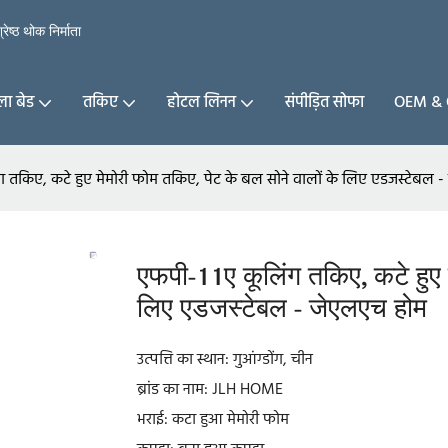
ेष्ठ थोक निर्माता
ा बेड
तकिए
होटल लिनन
संपीड़ित सोफा
OEM & 
 तकिए, कटे हुए मेमोरी फोम तकिए, पेट के बल सोने वालों के लिए एडजस्टेबल 
एफपी-11ए कूलिंग तकिए, कटे हुए म
लिए एडजस्टेबल - जेएलएच होम
उत्पत्ति का स्थान: गुआंग्डोंग, चीन
ब्रांड का नाम: JLH HOME
भराई: कटा हुआ मेमोरी फोम