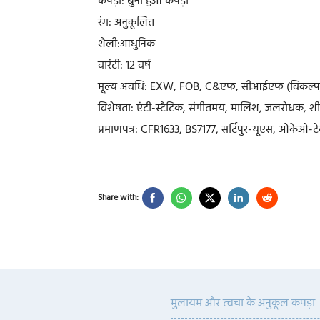
कपड़ा: बुना हुआ कपड़ा
रंग: अनुकूलित
शैली:आधुनिक
वारंटी: 12 वर्ष
मूल्य अवधि: EXW, FOB, C&एफ, सीआईएफ (विकल्प
विशेषता: एंटी-स्टैटिक, संगीतमय, मालिश, जलरोधक, 
प्रमाणपत्र: CFR1633, BS7177, सर्टिपुर-यूएस, ओकेओ-ट
Share with:
मुलायम और त्वचा के अनुकूल कपड़ा