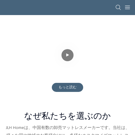
MATTRESS
ADN SOFT BED
WHOLESALE
MANUFACTURER
1992年以来、ワンストップの
OEMおよびODMサービスに
注力しています。
もっと読む
なぜ私たちを選ぶのか
JLH Homeは、中国有数の卸売マットレスメーカーです。
当社は、