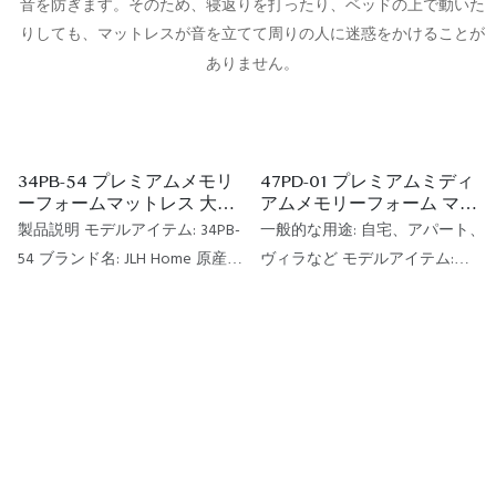
音を防ぎます。そのため、寝返りを打ったり、ベッドの上で動いた
りしても、マットレスが音を立てて周りの人に迷惑をかけることが
ありません。
34PB-54 プレミアムメモリ
47PD-01 プレミアムミディ
ーフォームマットレス 大豆
アムメモリーフォーム マテ
繊維使用 レディースポケッ
ラス 7ゾーンポケットスプリ
製品説明 モデルアイテム: 34PB-
一般的な用途: 自宅、アパート、
トスプリングマットレス
ング ハイブリッドキングマ
54 ブランド名: JLH Home 原産地:
ヴィラなど モデルアイテム:
（フォームエンケースメン
ットレス ラグジュアリート
中国 サイズ: キング、クイー
47PD-01+10PB-03(トッパー) ブラ
ト付き） - JLH Home
ッパー付き - JLHホーム
ン、ツイン、キングシングル、
ンド名: JLH Home サイズ: カスタ
シングル、またはカスタマイズ
マイズ可能 原産地: 中国 柔ら​​か
可能 一般的な用途: 家庭、学
さ: コンフォートミディアム 供
校、ホテル、アパート、寮など
給能力: 100,000個/月 保証: 10年
柔らかさ: コンフォートミディア
間保証 価格条件: FOB、C&F、CIF
ム 供給能力: 160,000個/月 保証:
(オプション) 支払条件: L/CT/T
10年間保証 最小注文: 20フィー
(オプション) 最小注文: 20フィー