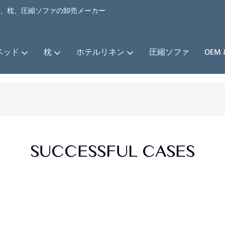
ベッド、枕、圧縮ソファの卸売メーカー
ベッド
枕
ホテルリネン
圧縮ソファ
OEM
SUCCESSFUL CASES