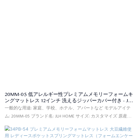
種類と数量に基づいて30日以内に製品をお届けします。
20MM-05 低アレルギー性プレミアムメモリーフォームキ
ングマットレス 12インチ 洗えるジッパーカバー付き - JLH
Home
一般的な用途: 家庭、学校、ホテル、アパートなど モデルアイテ
ム: 20MM-05 ブランド名: JLH HOME サイズ: カスタマイズ 原産地:
中国 柔ら​​かさ: 快適中程度 供給能力: 100,000個/月 保証: 10年間保
証 最小注文: 20フィートコンテナ(約150個) 価格条件: FOB、C&F、