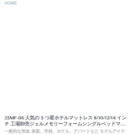
FOB、C<000000>F、CIF(オプション) 支払条件: L/CT/T(オプション)
梱包の詳細: PVCバッグ、カートンボックス、フラット木製パレッ
ト 証明書: ISPA、CFR1633、BS7177、BSCI、SQP、Oeko-Tex、
CertiPUR-US、FSC、ECO 納期: ご入金確認日から、ご注文いただい
た商品の種類と数量に基づいて30日以内に商品をお届けします。
25MF-06 人気の 5 つ星ホテルマットレス 8/10/12/14 イン
チ 工場卸売ジェルメモリーフォームシングルベッドマッ
トレス - JLH HOME
一般的な用途: 家庭、学校、ホテル、アパートなど モデルアイテ