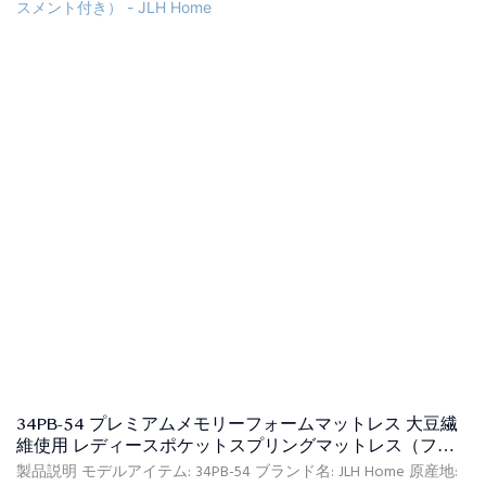
CIF(オプション) 支払条件: L/CT/T(オプション) 梱包の詳細: PVCバッ
グ、カートンボックス、フラット木製パレット 証明書: ISPA、
CFR1633、BS7177、BSCI、SQP、Oeko-Tex、CertiPUR-US、FSC、
ECO 納期: ご入金日から、ご注文いただいた製品の種類と数量に基
づいて30日以内に商品をお届けします。
34PB-54 プレミアムメモリーフォームマットレス 大豆繊
維使用 レディースポケットスプリングマットレス（フォ
ームエンケースメント付き） - JLH Home
製品説明 モデルアイテム: 34PB-54 ブランド名: JLH Home 原産地: