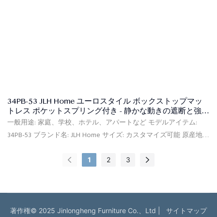
34PB-53 JLH Home ユーロスタイル ボックストップマッ
トレス ポケットスプリング付き - 静かな動きの遮断と強力
なサポート
一般用途: 家庭、学校、ホテル、アパートなど モデルアイテム:
34PB-53 ブランド名: JLH Home サイズ: カスタマイズ可能 原産地:
中国 柔ら​​かさ: コンフォートミディアム 供給能力: 100,000個/月 保
証: 10年間保証 最小注文: 20フィートコンテナ(約150個) 価格条件:
1
2
3
FOB、C&F、CIF (オプション) 支払条件: L/CT/T (オプション) 梱包の
詳細: PVCバッグ、カートンボックス、フラット木製パレット 証明
書: Certipur-US、Okeo-tex、ECO、ISPA、CFR1633、BS7177 配達: 前
金を受け取った日から、注文した製品のタイプと数量に基づいて
著作権© 2025 Jinlongheng Furniture Co.、Ltd |
サイトマップ