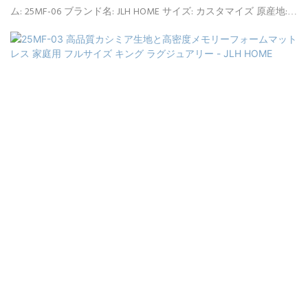
ム: 25MF-06 ブランド名: JLH HOME サイズ: カスタマイズ 原産地:
中国 柔ら​​かさ: コンフォートミディアム 供給能力: 90000個/月 保
証: 10年間保証 最小注文: 20フィートコンテナ(約150個) 価格条件:
FOB、C<000000>F、CIF(オプション) 支払条件: L/CT/T(オプション)
梱包の詳細: PVCバッグ、カートンボックス、フラット木製パレッ
ト 証明書: ISPA、CFR1633、BS7177、BSCI、SQP、Oeko-Tex、
CertiPUR-US、FSC、ECO 納期: ご入金確認日から、ご注文いただい
た商品の種類と数量に基づいて30日以内に商品をお届けします。