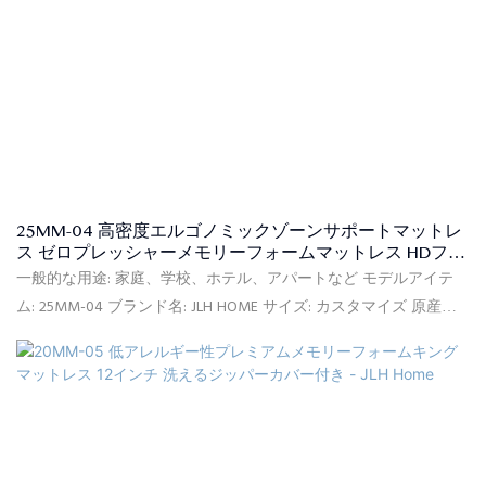
25MM-04 高密度エルゴノミックゾーンサポートマットレ
ス ゼロプレッシャーメモリーフォームマットレス HDフォ
ーム層付き
一般的な用途: 家庭、学校、ホテル、アパートなど モデルアイテ
ム: 25MM-04 ブランド名: JLH HOME サイズ: カスタマイズ 原産地:
中国 柔ら​​かさ: 快適中程度 供給能力: 100,000個/月 保証: 10年間保
証 最小注文: 20フィートのコンテナ(約150個) 価格条件: FOB、
C&F、CIF (オプション) 支払条件: L/CT/T (オプション) 梱包の詳細:
PVCバッグ、カートンボックス、フラット木製パレット 証明書:
ISPA、CFR1633、BS7177、BSCI、SQP、Oeko-Tex、CertiPUR-US、
FSC、ECO 配達: デポジットを受け取った日から、注文した製品の