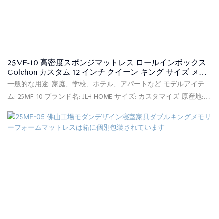
25MF-10 高密度スポンジマットレス ロールインボックス
Colchon カスタム 12 インチ クイーン キング サイズ メモ
リーフォーム マットレス 寝室用
一般的な用途: 家庭、学校、ホテル、アパートなど モデルアイテ
ム: 25MF-10 ブランド名: JLH HOME サイズ: カスタマイズ 原産地:
中国 柔ら​​かさ: コンフォートミディアム 供給能力: 90000個/月 保
証: 10年間保証 最小注文: 20フィートコンテナ(約150個) 価格条件:
FOB、C<000000>F、CIF(オプション) 支払条件: L/CT/T(オプション)
梱包の詳細: PVCバッグ、カートンボックス、フラット木製パレッ
ト 証明書: ISPA、CFR1633、BS7177、BSCI、SQP、Oeko-Tex、
CertiPUR-US、FSC、ECO 納期: ご入金確認日から、ご注文いただい
た商品の種類と数量に基づいて30日以内に商品をお届けします。