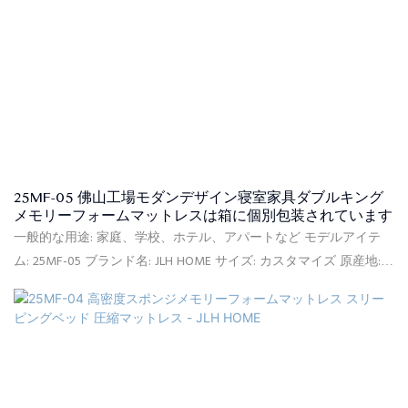
25MF-05 佛山工場モダンデザイン寝室家具ダブルキング
メモリーフォームマットレスは箱に個別包装されています
一般的な用途: 家庭、学校、ホテル、アパートなど モデルアイテ
ム: 25MF-05 ブランド名: JLH HOME サイズ: カスタマイズ 原産地:
中国 柔ら​​かさ: コンフォートミディアム 供給能力: 90000個/月 保
証: 10年間保証 最小注文: 20フィートコンテナ(約150個) 価格条件:
FOB、C<000000>F、CIF(オプション) 支払条件: L/CT/T(オプション)
梱包の詳細: PVCバッグ、カートンボックス、フラット木製パレッ
ト 証明書: ISPA、CFR1633、BS7177、BSCI、SQP、Oeko-Tex、
CertiPUR-US、FSC、ECO 納期: ご入金確認日から、ご注文いただい