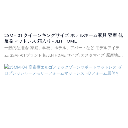
25MF-01 クイーンキングサイズ ホテルホーム家具 寝室 低
反発マットレス 箱入り - JLH HOME
一般的な用途: 家庭、学校、ホテル、アパートなど モデルアイテ
ム: 25MF-01 ブランド名: JLH HOME サイズ: カスタマイズ 原産地:
中国 柔ら​​かさ: コンフォートミディアム 供給能力: 90000個/月 保
証: 10年間保証 最小注文: 20フィートコンテナ(約150個) 価格条件:
FOB、C<000000>F、CIF(オプション) 支払条件: L/CT/T(オプション)
梱包の詳細: PVCバッグ、カートンボックス、フラット木製パレッ
ト 証明書: ISPA、CFR1633、BS7177、BSCI、SQP、Oeko-Tex、
CertiPUR-US、FSC、ECO 納期: ご入金確認日から、ご注文いただい
た商品の種類と数量に基づいて30日以内に商品をお届けします。