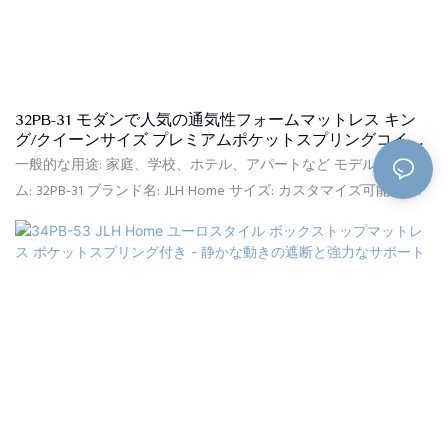
32PB-31 モダンで人気の通気性フォームマットレス キン
グ/クイーンサイズ プレミアムポケットスプリングコイル
マットレス - JLHホーム
一般的な用途: 家庭、学校、ホテル、アパートなど モデルアイテ
ム: 32PB-31 ブランド名: JLH Home サイズ: カスタマイズ可能 原産
地: 中国 柔ら​​かさ: コンフォートミディアム 供給能力: 100,000個/
月 保証: 10年間保証 最小注文: 20フィートコンテナ(約150個) 価格条
件: FOB、C&F、CIF (オプション) 支払条件: L/CT/T (オプション) 梱
包の詳細: PVCバッグ、カートンボックス、フラットウッドパレッ
ト 証明書: Certipur-US、Okeo-tex、ECO、ISPA、CFR1633、
BS7177、ISO9001、BSCI、SQP、SGS、FSC 配達: 前金を受け取った
日から、注文した製品の種類と数量に基づいて30日以内に製品を
お届けします。