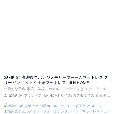
た商品の種類と数量に基づいて30日以内に商品をお届けします。
25MF-04 高密度スポンジメモリーフォームマットレス ス
リーピングベッド 圧縮マットレス - JLH HOME
一般的な用途: 家庭、学校、ホテル、アパートなど モデルアイテ
ム: 25MF-04 ブランド名: JLH HOME サイズ: カスタマイズ 原産地:
中国 柔ら​​かさ: コンフォートミディアム 供給能力: 90000個/月 保
証: 10年間保証 最小注文: 20フィートコンテナ(約150個) 価格条件: