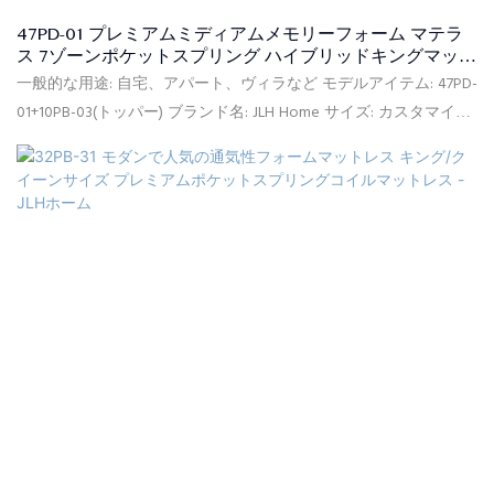
47PD-01 プレミアムミディアムメモリーフォーム マテラ
ス 7ゾーンポケットスプリング ハイブリッドキングマット
レス ラグジュアリートッパー付き - JLHホーム
一般的な用途: 自宅、アパート、ヴィラなど モデルアイテム: 47PD-
01+10PB-03(トッパー) ブランド名: JLH Home サイズ: カスタマイズ
可能 原産地: 中国 柔ら​​かさ: コンフォートミディアム 供給能力:
100,000個/月 保証: 10年間保証 価格条件: FOB、C&F、CIF (オプショ
ン) 支払条件: L/CT/T (オプション) 最小注文: 20フィートコンテナ
(クイーンサイズの場合は約150個) 証明書: CertiPUR-US、CFR1633、
BS7177、ISPA、OEKO-TEX、ISO9001、BSCI 梱包の詳細: 通常梱包、
真空圧縮、PVCバッグ、マットレスインボックス お届け: 前金を受
け取った日から、注文した製品の種類と数量に基づいて30日以内
に製品をお届けします。