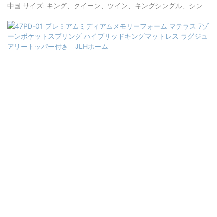
中国 サイズ: キング、クイーン、ツイン、キングシングル、シング
ル、またはカスタマイズ可能 一般的な用途: 家庭、学校、ホテル、
アパート、寮など 柔らかさ: コンフォートミディアム 供給能力:
160,000個/月 保証: 10年間保証 最小注文: 20フィートコンテナ(約
100～150個) 価格条件: FOB、C&F、CIF (オプション) 支払条件:
L/CT/T (オプション) 梱包詳細: PVCバッグ、カートンボックス、フ
ラット木製パレット 認証: CertiPUR-US、CFR1633、BS7177、ISPA、
OEKO-TEX、ISO9001、BSCI、SQP、SGS、FSC 配送: ご入金確認後、
ご注文いただいた製品の種類と数量に応じて30日以内に配送いた
します