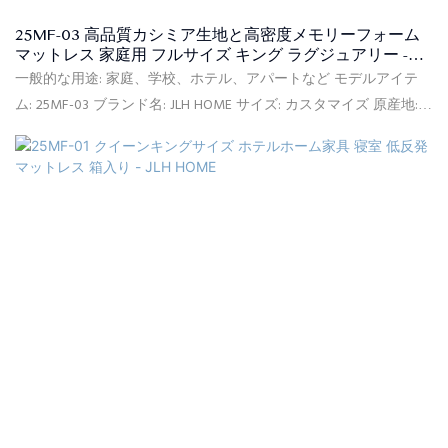
25MF-03 高品質カシミア生地と高密度メモリーフォーム
マットレス 家庭用 フルサイズ キング ラグジュアリー -
JLH HOME
一般的な用途: 家庭、学校、ホテル、アパートなど モデルアイテ
ム: 25MF-03 ブランド名: JLH HOME サイズ: カスタマイズ 原産地:
中国 柔ら​​かさ: 快適中程度 供給能力: 90000個/月 保証: 10年間保証
最小注文: 20フィートコンテナ(約150個) 価格条件: FOB、C&F、CIF
(オプション) 支払条件: L/CT/T (オプション) 梱包の詳細: PVCバッ
グ、カートンボックス、フラット木製パレット 証明書: ISPA、
CFR1633、BS7177、BSCI、SQP、Oeko-Tex、CertiPUR-US、FSC、
ECO 納期: 前金を受け取った日から、注文した製品の種類と数量に
基づいて30日以内に製品をお届けします。