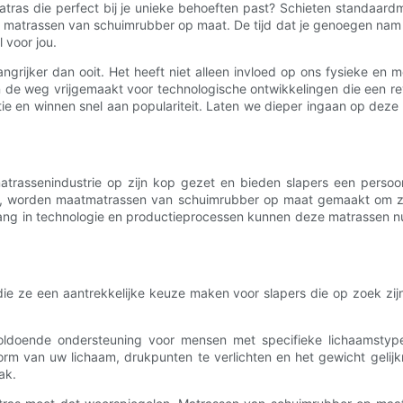
tras die perfect bij je unieke behoeften past? Schieten standaar
n: matrassen van schuimrubber op maat. De tijd dat je genoegen nam me
 voor jou.
grijker dan ooit. Het heeft niet alleen invloed op ons fysieke en 
en de weg vrijgemaakt voor technologische ontwikkelingen die een r
utie en winnen snel aan populariteit. Laten we dieper ingaan op d
rassenindustrie op zijn kop gezet en bieden slapers een persoonli
ten, worden maatmatrassen van schuimrubber op maat gemaakt om z
tgang in technologie en productieprocessen kunnen deze matrassen
 ze een aantrekkelijke keuze maken voor slapers die op zoek zijn n
ldoende ondersteuning voor mensen met specifieke lichaamsty
 van uw lichaam, drukpunten te verlichten en het gewicht gelijkma
ak.