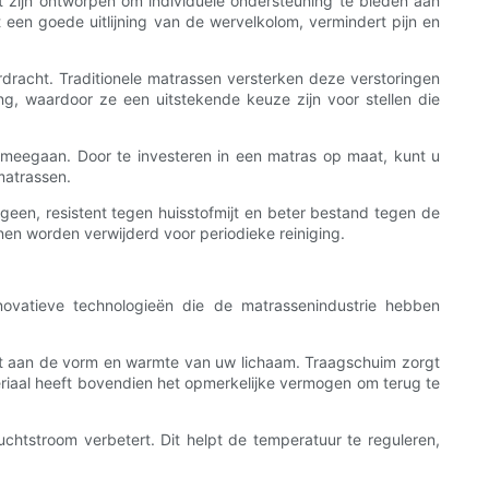
 zijn ontworpen om individuele ondersteuning te bieden aan
een goede uitlijning van de wervelkolom, vermindert pijn en
racht. Traditionele matrassen versterken deze verstoringen
, waardoor ze een uitstekende keuze zijn voor stellen die
eegaan. Door te investeren in een matras op maat, kunt u
matrassen.
een, resistent tegen huisstofmijt en beter bestand tegen de
en worden verwijderd voor periodieke reiniging.
ovatieve technologieën die de matrassenindustrie hebben
t aan de vorm en warmte van uw lichaam. Traagschuim zorgt
riaal heeft bovendien het opmerkelijke vermogen om terug te
stroom verbetert. Dit helpt de temperatuur te reguleren,