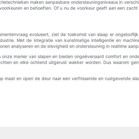
etechnieken maken aanpasbare ondersteuningsniveaus in verschille
 voorkeuren en behoeften. Of u nu de voorkeur geeft aan een zacht 
umentenvraag evolueert, ziet de toekomst van slaap er ongelooflij
dustrie. Met de integratie van kunstmatige intelligentie en machin
nen analyseren en de stevigheid en ondersteuning in realtime aanp
n onze manier van slapen en bieden ongeëvenaard comfort en onder
chten en elke ochtend uitgerust wakker worden. Dus waarom gen
 maat en open de deur naar een verfrissende en rustgevende slaa