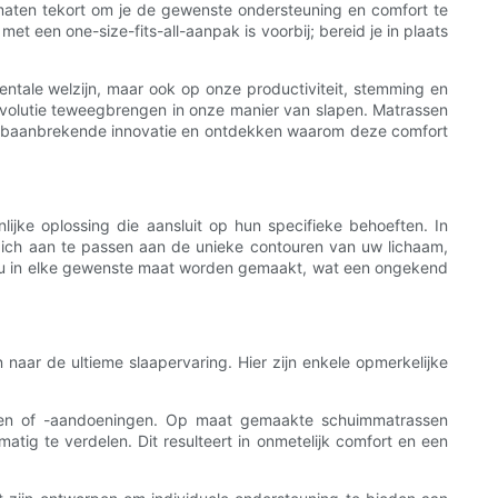
dmaten tekort om je de gewenste ondersteuning en comfort te
t een one-size-fits-all-aanpak is voorbij; bereid je in plaats
mentale welzijn, maar ook op onze productiviteit, stemming en
evolutie teweegbrengen in onze manier van slapen. Matrassen
eze baanbrekende innovatie en ontdekken waarom deze comfort
jke oplossing die aansluit op hun specifieke behoeften. In
ich aan te passen aan de unieke contouren van uw lichaam,
 nu in elke gewenste maat worden gemaakt, wat een ongekend
aar de ultieme slaapervaring. Hier zijn enkele opmerkelijke
pen of -aandoeningen. Op maat gemaakte schuimmatrassen
tig te verdelen. Dit resulteert in onmetelijk comfort en een