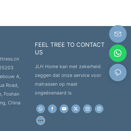
FEEL TREE TO CONTACT
US
ttress.cn
JLH Home kan met zekerheid
225203
zeggen dat onze service voor
gebouw A,
matrassen op maat
hua Road,
ongeëvenaard is.
e, Foshan
ng, China