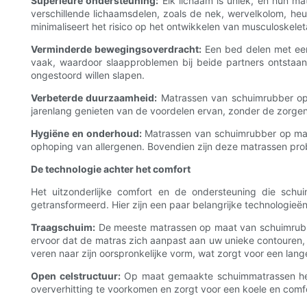
Superieure ondersteuning:
Elk lichaam is uniek, en hun m
verschillende lichaamsdelen, zoals de nek, wervelkolom, he
minimaliseert het risico op het ontwikkelen van musculoskele
Verminderde bewegingsoverdracht:
Een bed delen met een 
vaak, waardoor slaapproblemen bij beide partners ontstaa
ongestoord willen slapen.
Verbeterde duurzaamheid:
Matrassen van schuimrubber op 
jarenlang genieten van de voordelen ervan, zonder de zorge
Hygiëne en onderhoud:
Matrassen van schuimrubber op maat
ophoping van allergenen. Bovendien zijn deze matrassen prob
De technologie achter het comfort
Het uitzonderlijke comfort en de ondersteuning die sch
getransformeerd. Hier zijn een paar belangrijke technologieën
Traagschuim:
De meeste matrassen op maat van schuimrubbe
ervoor dat de matras zich aanpast aan uw unieke contouren,
veren naar zijn oorspronkelijke vorm, wat zorgt voor een la
Open celstructuur:
Op maat gemaakte schuimmatrassen hebb
oververhitting te voorkomen en zorgt voor een koele en com