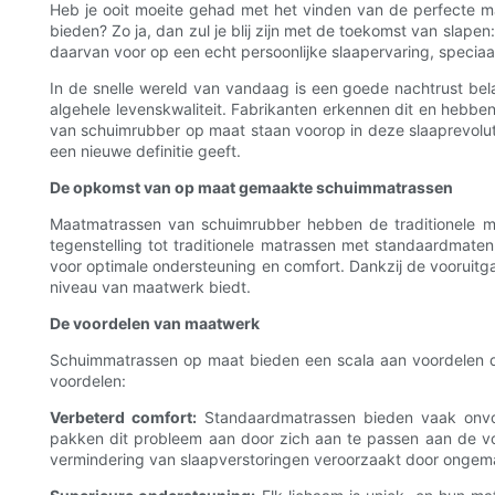
Heb je ooit moeite gehad met het vinden van de perfecte ma
bieden? Zo ja, dan zul je blij zijn met de toekomst van slape
daarvan voor op een echt persoonlijke slaapervaring, speciaal
In de snelle wereld van vandaag is een goede nachtrust belan
algehele levenskwaliteit. Fabrikanten erkennen dit en hebb
van schuimrubber op maat staan ​​voorop in deze slaaprevol
een nieuwe definitie geeft.
De opkomst van op maat gemaakte schuimmatrassen
Maatmatrassen van schuimrubber hebben de traditionele mat
tegenstelling tot traditionele matrassen met standaardma
voor optimale ondersteuning en comfort. Dankzij de voorui
niveau van maatwerk biedt.
De voordelen van maatwerk
Schuimmatrassen op maat bieden een scala aan voordelen die
voordelen:
Verbeterd comfort:
Standaardmatrassen bieden vaak onvo
pakken dit probleem aan door zich aan te passen aan de vorm
vermindering van slaapverstoringen veroorzaakt door ongem