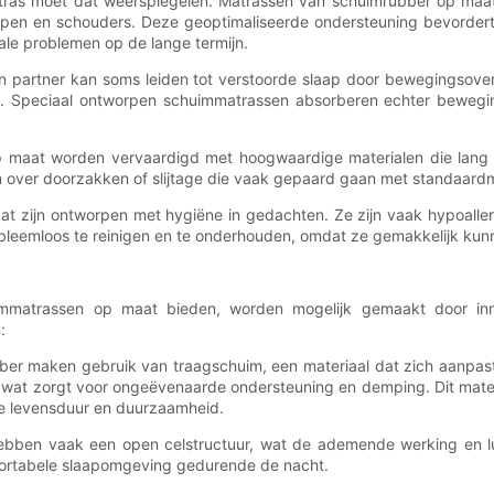
atras moet dat weerspiegelen. Matrassen van schuimrubber op maat
upen en schouders. Deze geoptimaliseerde ondersteuning bevordert 
tale problemen op de lange termijn.
partner kan soms leiden tot verstoorde slaap door bewegingsoverd
n. Speciaal ontworpen schuimmatrassen absorberen echter beweging
maat worden vervaardigd met hoogwaardige materialen die lang m
n over doorzakken of slijtage die vaak gepaard gaan met standaard
 zijn ontworpen met hygiëne in gedachten. Ze zijn vaak hypoallerg
leemloos te reinigen en te onderhouden, omdat ze gemakkelijk kunn
uimmatrassen op maat bieden, worden mogelijk gemaakt door inn
:
r maken gebruik van traagschuim, een materiaal dat zich aanpas
 wat zorgt voor ongeëvenaarde ondersteuning en demping. Dit mate
nge levensduur en duurzaamheid.
en vaak een open celstructuur, wat de ademende werking en lucht
fortabele slaapomgeving gedurende de nacht.